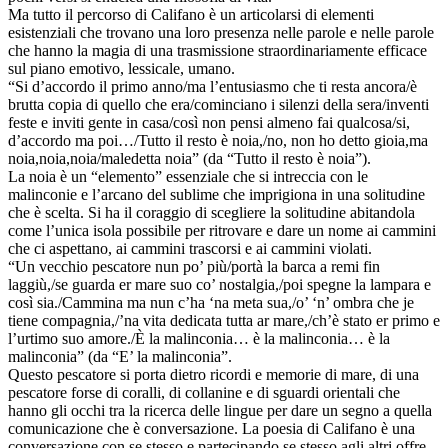
Ma tutto il percorso di Califano è un articolarsi di elementi
esistenziali che trovano una loro presenza nelle parole e nelle parole
che hanno la magia di una trasmissione straordinariamente efficace
sul piano emotivo, lessicale, umano.
“Si d’accordo il primo anno/ma l’entusiasmo che ti resta ancora/è
brutta copia di quello che era/cominciano i silenzi della sera/inventi
feste e inviti gente in casa/così non pensi almeno fai qualcosa/si,
d’accordo ma poi…/Tutto il resto è noia,/no, non ho detto gioia,ma
noia,noia,noia/maledetta noia” (da “Tutto il resto è noia”).
La noia è un “elemento” essenziale che si intreccia con le
malinconie e l’arcano del sublime che imprigiona in una solitudine
che è scelta. Si ha il coraggio di scegliere la solitudine abitandola
come l’unica isola possibile per ritrovare e dare un nome ai cammini
che ci aspettano, ai cammini trascorsi e ai cammini violati.
“Un vecchio pescatore nun po’ più/portà la barca a remi fin
laggiù,/se guarda er mare suo co’ nostalgia,/poi spegne la lampara e
così sia./Cammina ma nun c’ha ‘na meta sua,/o’ ‘n’ ombra che je
tiene compagnia,/’na vita dedicata tutta ar mare,/ch’è stato er primo e
l’urtimo suo amore./È la malinconia… è la malinconia… è la
malinconia” (da “E’ la malinconia”.
Questo pescatore si porta dietro ricordi e memorie di mare, di una
pescatore forse di coralli, di collanine e di sguardi orientali che
hanno gli occhi tra la ricerca delle lingue per dare un segno a quella
comunicazione che è conversazione. La poesia di Califano è una
conversazione con se stesso e partecipando se stesso agli altri offre