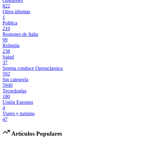
Opiniones
822
Otros idiomas
1
Politica
210
Regiones de Italia
99
Religión
238
Salud
37
Serena conduce Operaclassica
592
Sin categoría
5940
Tecnologías
180
Unión Europea
4
Viajes y turismo
47
Artículos Populares