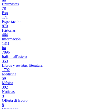
Entrevistas
78
Esp
171
Espectáculo
870
Historias
464
Información
1311
Ita
7896
Italiani all'estero
359
Libros y revistas, literatura.
1792
Medicina
59
Música
302
Noticias
9
Offerta di lavoro
8