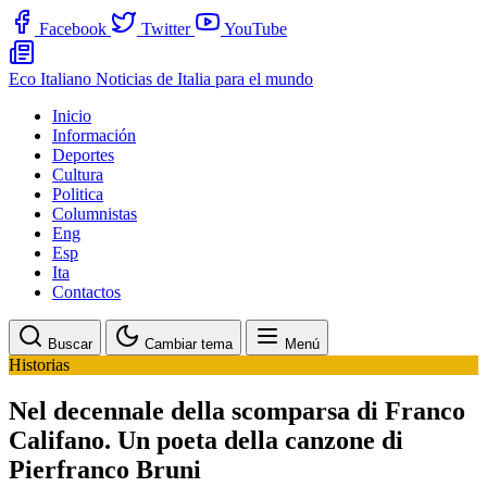
Facebook
Twitter
YouTube
Eco Italiano
Noticias de Italia para el mundo
Inicio
Información
Deportes
Cultura
Politica
Columnistas
Eng
Esp
Ita
Contactos
Buscar
Cambiar tema
Menú
Historias
Nel decennale della scomparsa di Franco
Califano. Un poeta della canzone di
Pierfranco Bruni