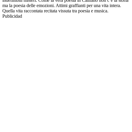
indefinibili misteri. Come la vera poesia in Califano non c’è la storia
ma la poesia delle emozioni. Attimi graffianti per una vita intera.
Quella vita raccontata recitata vissuta tra poesia e musica.
Publicidad