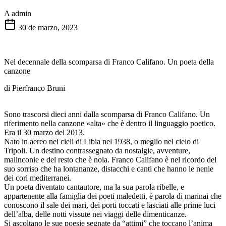
A
admin
30 de marzo, 2023
Nel decennale della scomparsa di Franco Califano. Un poeta della
canzone
di Pierfranco Bruni
Sono trascorsi dieci anni dalla scomparsa di Franco Califano. Un
riferimento nella canzone «alta» che è dentro il linguaggio poetico.
Era il 30 marzo del 2013.
Nato in aereo nei cieli di Libia nel 1938, o meglio nel cielo di
Tripoli. Un destino contrassegnato da nostalgie, avventure,
malinconie e del resto che è noia. Franco Califano è nel ricordo del
suo sorriso che ha lontananze, distacchi e canti che hanno le nenie
dei cori mediterranei.
Un poeta diventato cantautore, ma la sua parola ribelle, e
appartenente alla famiglia dei poeti maledetti, è parola di marinai che
conoscono il sale dei mari, dei porti toccati e lasciati alle prime luci
dell’alba, delle notti vissute nei viaggi delle dimenticanze.
Si ascoltano le sue poesie segnate da “attimi” che toccano l’anima