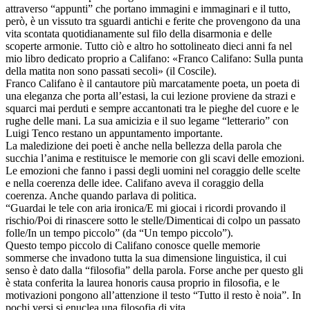
attraverso “appunti” che portano immagini e immaginari e il tutto,
però, è un vissuto tra sguardi antichi e ferite che provengono da una
vita scontata quotidianamente sul filo della disarmonia e delle
scoperte armonie. Tutto ciò e altro ho sottolineato dieci anni fa nel
mio libro dedicato proprio a Califano: «Franco Califano: Sulla punta
della matita non sono passati secoli» (il Coscile).
Franco Califano è il cantautore più marcatamente poeta, un poeta di
una eleganza che porta all’estasi, la cui lezione proviene da strazi e
squarci mai perduti e sempre accantonati tra le pieghe del cuore e le
rughe delle mani. La sua amicizia e il suo legame “letterario” con
Luigi Tenco restano un appuntamento importante.
La maledizione dei poeti è anche nella bellezza della parola che
succhia l’anima e restituisce le memorie con gli scavi delle emozioni.
Le emozioni che fanno i passi degli uomini nel coraggio delle scelte
e nella coerenza delle idee. Califano aveva il coraggio della
coerenza. Anche quando parlava di politica.
“Guardai le tele con aria ironica/E mi giocai i ricordi provando il
rischio/Poi di rinascere sotto le stelle/Dimenticai di colpo un passato
folle/In un tempo piccolo” (da “Un tempo piccolo”).
Questo tempo piccolo di Califano conosce quelle memorie
sommerse che invadono tutta la sua dimensione linguistica, il cui
senso è dato dalla “filosofia” della parola. Forse anche per questo gli
è stata conferita la laurea honoris causa proprio in filosofia, e le
motivazioni pongono all’attenzione il testo “Tutto il resto è noia”. In
pochi versi si enuclea una filosofia di vita.