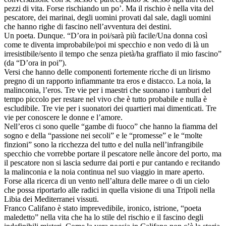
pezzi di vita. Forse rischiando un po’. Ma il rischio è nella vita del
pescatore, dei marinai, degli uomini provati dal sale, dagli uomini
che hanno righe di fascino nell’avventura dei destini.
Un poeta. Dunque. “D’ora in poi/sarà più facile/Una donna così
come te diventa improbabile/poi mi specchio e non vedo di là un
irresistibile/sento il tempo che senza pietà/ha graffiato il mio fascino”
(da “D’ora in poi”).
Versi che hanno delle componenti fortemente ricche di un lirismo
pregno di un rapporto infiammante tra eros e distacco. La noia, la
malinconia, l’eros. Tre vie per i maestri che suonano i tamburi del
tempo piccolo per restare nel vivo che è tutto probabile e nulla è
escludibile. Tre vie per i suonatori dei quartieri mai dimenticati. Tre
vie per conoscere le donne e l’amore.
Nell’eros ci sono quelle “gambe di fuoco” che hanno la fiamma del
sogno e della “passione nei secoli” e le “promesse” e le “molte
finzioni” sono la ricchezza del tutto e del nulla nell’infrangibile
specchio che vorrebbe portare il pescatore nelle àncore del porto, ma
il pescatore non si lascia sedurre dai porti e pur cantando e recitando
la malinconia e la noia continua nel suo viaggio in mare aperto.
Forse alla ricerca di un vento nell’altura delle maree o di un cielo
che possa riportarlo alle radici in quella visione di una Tripoli nella
Libia dei Mediterranei vissuti.
Franco Califano è stato imprevedibile, ironico, istrione, “poeta
maledetto” nella vita che ha lo stile del rischio e il fascino degli