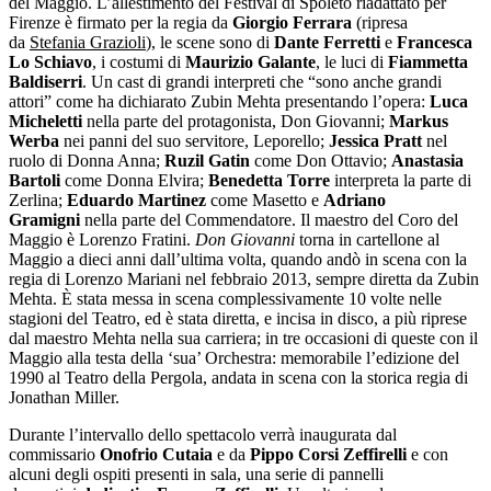
del Maggio. L’allestimento del Festival di Spoleto riadattato per
Firenze è firmato per la regia da
Giorgio Ferrara
(ripresa
da
Stefania Grazioli
), le scene sono di
Dante Ferretti
e
Francesca
Lo Schiavo
, i costumi di
Maurizio Galante
, le luci di
Fiammetta
Baldiserri
. Un cast di grandi interpreti che “sono anche grandi
attori” come ha dichiarato Zubin Mehta presentando l’opera:
Luca
Micheletti
nella parte del protagonista, Don Giovanni;
Markus
Werba
nei panni del suo servitore, Leporello;
Jessica Pratt
nel
ruolo di Donna Anna;
Ruzil Gatin
come Don Ottavio;
Anastasia
Bartoli
come Donna Elvira;
Benedetta Torre
interpreta la parte di
Zerlina;
Eduardo Martinez
come Masetto e
Adriano
Gramigni
nella parte del Commendatore. Il maestro del Coro del
Maggio è Lorenzo Fratini.
Don Giovanni
torna in cartellone al
Maggio a dieci anni dall’ultima volta, quando andò in scena con la
regia di Lorenzo Mariani nel febbraio 2013, sempre diretta da Zubin
Mehta. È stata messa in scena complessivamente 10 volte nelle
stagioni del Teatro, ed è stata diretta, e incisa in disco, a più riprese
dal maestro Mehta nella sua carriera; in tre occasioni di queste con il
Maggio alla testa della ‘sua’ Orchestra: memorabile l’edizione del
1990 al Teatro della Pergola, andata in scena con la storica regia di
Jonathan Miller.
Durante l’intervallo dello spettacolo verrà inaugurata dal
commissario
Onofrio Cutaia
e da
Pippo Corsi Zeffirelli
e con
alcuni degli ospiti presenti in sala, una serie di pannelli