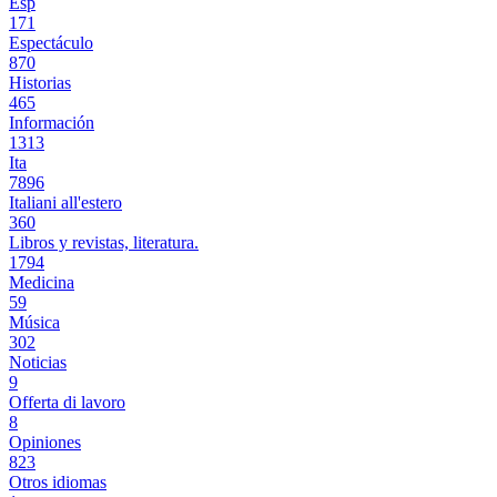
Esp
171
Espectáculo
870
Historias
465
Información
1313
Ita
7896
Italiani all'estero
360
Libros y revistas, literatura.
1794
Medicina
59
Música
302
Noticias
9
Offerta di lavoro
8
Opiniones
823
Otros idiomas