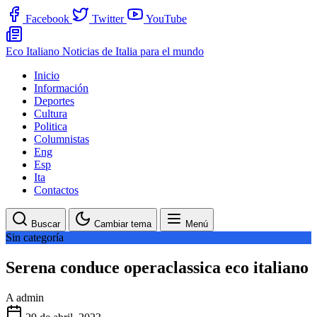
Facebook
Twitter
YouTube
Eco Italiano
Noticias de Italia para el mundo
Inicio
Información
Deportes
Cultura
Politica
Columnistas
Eng
Esp
Ita
Contactos
Buscar
Cambiar tema
Menú
Sin categoría
Serena conduce operaclassica eco italiano
A
admin