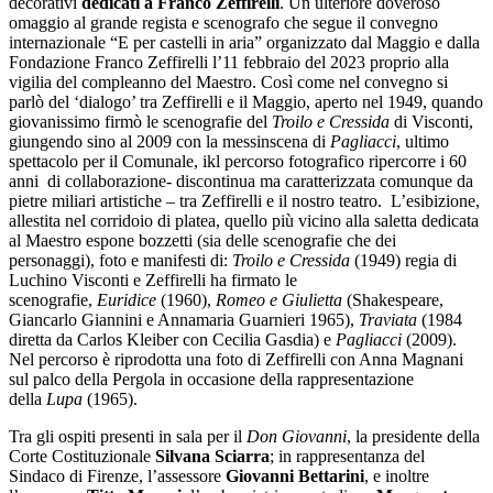
decorativi
dedicati a Franco Zeffirelli
. Un ulteriore doveroso
omaggio al grande regista e scenografo che segue il convegno
internazionale “E per castelli in aria” organizzato dal Maggio e dalla
Fondazione Franco Zeffirelli l’11 febbraio del 2023 proprio alla
vigilia del compleanno del Maestro. Così come nel convegno si
parlò del ‘dialogo’ tra Zeffirelli e il Maggio, aperto nel 1949, quando
giovanissimo firmò le scenografie del
Troilo e Cressida
di Visconti,
giungendo sino al 2009 con la messinscena di
Pagliacci
, ultimo
spettacolo per il Comunale, ikl percorso fotografico ripercorre i 60
anni di collaborazione- discontinua ma caratterizzata comunque da
pietre miliari artistiche – tra Zeffirelli e il nostro teatro. L’esibizione,
allestita nel corridoio di platea, quello più vicino alla saletta dedicata
al Maestro espone bozzetti (sia delle scenografie che dei
personaggi), foto e manifesti di:
Troilo e Cressida
(1949) regia di
Luchino Visconti e Zeffirelli ha firmato le
scenografie,
Euridice
(1960),
Romeo e Giulietta
(Shakespeare,
Giancarlo Giannini e Annamaria Guarnieri 1965),
Traviata
(1984
diretta da Carlos Kleiber con Cecilia Gasdia) e
Pagliacci
(2009).
Nel percorso è riprodotta una foto di Zeffirelli con Anna Magnani
sul palco della Pergola in occasione della rappresentazione
della
Lupa
(1965).
Tra gli ospiti presenti in sala per il
Don Giovanni
, la presidente della
Corte Costituzionale
Silvana Sciarra
; in rappresentanza del
Sindaco di Firenze, l’assessore
Giovanni Bettarini
, e inoltre