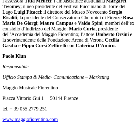
l’assessora
Titta Meucci
; l’ambasciatrice australiana
Margaret
Twomey
; il neo presidente del Festival Pucciniano di Torre del
Lago
Luigi Ficacci
; il direttore del Museo Novecento
Sergio
Risaliti
; la presidente del Conservatorio Cherubini di Firenze
Rosa
Maria De Giorgi
;
Mauro Campus
e
Valdo Spini
, membri dell’ex
consiglio d’Indirizzo del Maggio;
Mario Curia
, presidente
dell’Accademia del Maggio Fiorentino; l’attore
Umberto Orsini
e
la sovrintendente della Fondazione Arena di Verona
Cecilia
Gasdia
e
Pippo Corsi Zeffirelli
con
Caterina D’Amico.
Paolo Klun
Responsabile
Ufficio Stampa & Media- Comunicazione – Marketing
Maggio Musicale Fiorentino
Piazza Vittorio Gui 1 – 50144 Firenze
tel. + 39 055 2779.251
www.maggiofiorentino.com