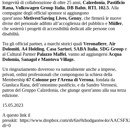
longevità di collaborazione di oltre 25 anni,
Calzedonia
,
Pastificio
Rana, Volkswagen Group Italia
,
DB Bahn
,
RTL 102.5
. Alla
compagine degli official sponsor si aggiungono
quest’anno
Metivest/Saving Lives, Genny
, che firmerà le nuove
divise del personale adibito all’accoglienza del pubblico e
Müller
,
che sosterrà i progetti di accessibilità dedicati alle persone con
disabilità.
Tra gli official partner, a marchi storici quali
Veronafiere
,
Air
Dolomiti
,
A4 Holding
,
Casa Sartori
,
SABA Italia
,
SDG
Group
e
al Cultural Partner
Palazzo Maffei
, vanno ad aggiungersi
Acqua
Dolomia, Sanagol e Mantova Village.
Un ringraziamento doveroso va naturalmente anche a imprese,
privati, ordini professionali che compongono la schiera della
Membership
67 Colonne per l’Arena di Verona
, fondata da
Gianluca Rana, dell’omonimo pastificio, e da Sandro Veronesi,
patron del Gruppo Calzedonia, che giunge quest’anno alla sua terza
edizione.
15.05.2023
A questo link il
presskit: https://www.dropbox.com/sh/6ze9zhodgaonw4o/AACS
dl=0