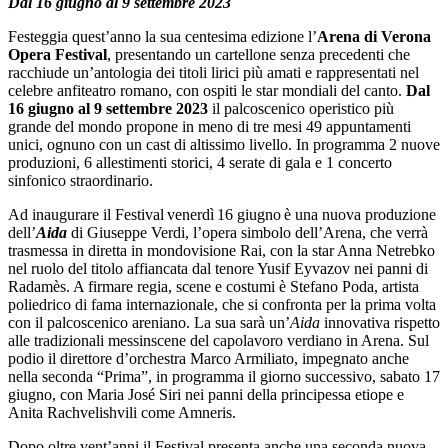
Dal 16 giugno al 9 settembre 2023
Festeggia quest’anno la sua centesima edizione l’
Arena di Verona
Opera Festival
, presentando un cartellone senza precedenti che
racchiude un’antologia dei titoli lirici più amati e rappresentati nel
celebre anfiteatro romano, con ospiti le star mondiali del canto.
Dal
16 giugno al 9 settembre 2023
il palcoscenico operistico più
grande del mondo propone in meno di tre mesi 49 appuntamenti
unici, ognuno con un cast di altissimo livello. In programma 2 nuove
produzioni, 6 allestimenti storici, 4 serate di gala e 1 concerto
sinfonico straordinario.
Ad inaugurare il Festival venerdì 16 giugno è una nuova produzione
dell’
Aida
di Giuseppe Verdi, l’opera simbolo dell’Arena, che verrà
trasmessa in diretta in mondovisione
Rai
, con la star Anna Netrebko
nel ruolo del titolo affiancata dal tenore Yusif Eyvazov nei panni di
Radamès. A firmare regia, scene e costumi è Stefano Poda, artista
poliedrico di fama internazionale, che si confronta per la prima volta
con il palcoscenico areniano. La sua sarà un’
Aida
innovativa rispetto
alle tradizionali messinscene del capolavoro verdiano in Arena. Sul
podio il direttore d’orchestra Marco Armiliato, impegnato anche
nella seconda “Prima”, in programma il giorno successivo, sabato 17
giugno, con Maria José Siri nei panni della principessa etiope e
Anita Rachvelishvili come Amneris.
Dopo oltre vent’anni il Festival presenta anche una seconda nuova