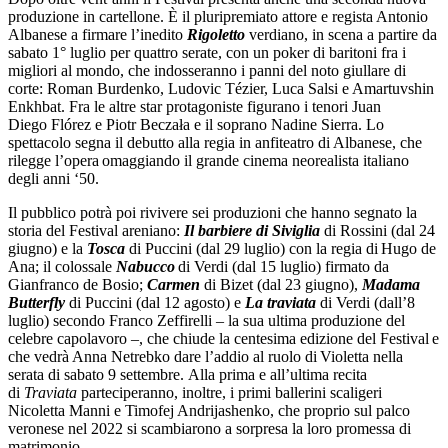
produzione in cartellone. È il pluripremiato attore e regista Antonio
Albanese a firmare l’inedito
Rigoletto
verdiano, in scena a partire da
sabato 1° luglio per quattro serate, con un poker di baritoni fra i
migliori al mondo, che indosseranno i panni del noto giullare di
corte:
Roman Burdenko, Ludovic Tézier, Luca Salsi e Amartuvshin
Enkhbat. Fra le altre star protagoniste figurano i tenori Juan
Diego
Flórez
e Piotr Beczała e il soprano Nadine Sierra. Lo
spettacolo segna il debutto alla regia in anfiteatro di Albanese, che
rilegge l’opera omaggiando il grande cinema neorealista italiano
degli anni ‘50.
Il pubblico potrà poi rivivere sei produzioni che hanno segnato la
storia del Festival areniano:
Il barbiere di Siviglia
di Rossini (dal 24
giugno) e la
Tosca
di Puccini (dal 29 luglio) con la regia di Hugo de
Ana; il colossale
Nabucco
di Verdi (dal 15 luglio) firmato da
Gianfranco de Bosio;
Carmen
di Bizet (dal 23 giugno),
Madama
Butterfly
di Puccini (dal 12 agosto) e
La traviata
di Verdi (dall’8
luglio) secondo Franco Zeffirelli – la sua ultima produzione del
celebre capolavoro –, che chiude la centesima edizione del Festival e
che vedrà Anna Netrebko dare l’addio al ruolo di Violetta nella
serata di sabato 9 settembre.
Alla prima e all’ultima recita
di
Traviata
parteciperanno, inoltre, i primi ballerini scaligeri
Nicoletta Manni e Timofej Andrijashenko, che proprio sul palco
veronese nel 2022 si scambiarono a sorpresa la loro promessa di
matrimonio.