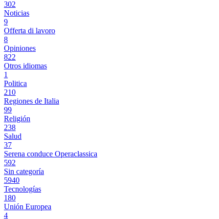
302
Noticias
9
Offerta di lavoro
8
Opiniones
822
Otros idiomas
1
Politica
210
Regiones de Italia
99
Religión
238
Salud
37
Serena conduce Operaclassica
592
Sin categoría
5940
Tecnologías
180
Unión Europea
4