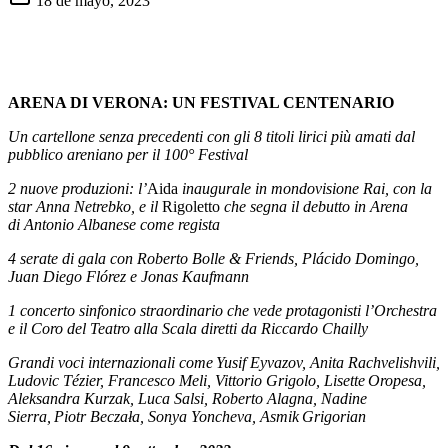
18 de mayo, 2023
ARENA DI VERONA: UN FESTIVAL CENTENARIO
Un cartellone senza precedenti con gli 8 titoli lirici più amati dal
pubblico areniano per il 100° Festival
2 nuove produzioni: l’
Aida
inaugurale in mondovisione
Rai
, con la
star Anna Netrebko, e il
Rigoletto
che segna il debutto in Arena
di
Antonio Albanese come regista
4 serate di gala con
Roberto Bolle & Friends,
Plácido
Domingo,
Juan Diego
Flórez
e Jonas Kaufmann
1 concerto sinfonico straordinario che vede protagonisti l’Orchestra
e il Coro del Teatro alla Scala diretti da Riccardo Chailly
Grandi voci internazionali come Yusif Eyvazov,
Anita Rachvelishvili
,
Ludovic Tézier,
Francesco Meli,
Vittorio Grigolo, Lisette Oropesa,
Aleksandra Kurzak, Luca Salsi, Roberto Alagna, Nadine
Sierra, Piotr Beczała, Sonya Yoncheva, Asmik Grigorian