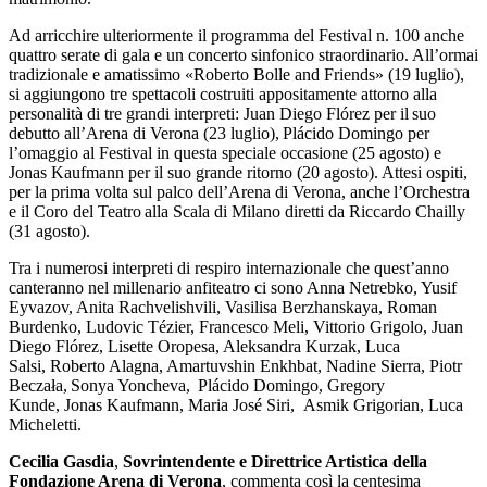
Ad arricchire ulteriormente il programma del Festival n. 100 anche
quattro serate di gala e un concerto sinfonico straordinario. All’ormai
tradizionale e amatissimo «Roberto Bolle and Friends» (19 luglio),
si aggiungono tre spettacoli costruiti appositamente attorno alla
personalità di tre grandi interpreti: Juan Diego Flórez per il suo
debutto all’Arena di Verona (23 luglio), Plácido Domingo per
l’omaggio al Festival in questa speciale occasione (25 agosto) e
Jonas Kaufmann per il suo grande ritorno (20 agosto). Attesi ospiti
,
per la prima volta sul palco dell’Arena di Verona, anche l’Orchestra
e il Coro
del Teatro alla Scala di Milano diretti da Riccardo Chailly
(31 agosto).
Tra i numerosi interpreti di respiro internazionale che quest’anno
canteranno nel millenario anfiteatro ci sono Anna Netrebko, Yusif
Eyvazov, Anita Rachvelishvili, Vasilisa Berzhanskaya, Roman
Burdenko, Ludovic Tézier, Francesco Meli,
Vittorio Grigolo,
Juan
Diego
Flórez, Lisette Oropesa, Aleksandra Kurzak,
Luca
Salsi,
Roberto Alagna, Amartuvshin Enkhbat,
Nadine Sierra, Piotr
Beczała,
Sonya Yoncheva,
Plácido Domingo,
Gregory
Kunde,
Jonas Kaufmann, Maria José Siri,
Asmik Grigorian, Luca
Micheletti.
Cecilia Gasdia
,
Sovrintendente e Direttrice Artistica della
Fondazione Arena di Verona
, commenta così la centesima