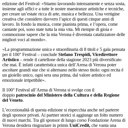
edizione del Festival: «Stiamo lavorando intensamente e senza sosta,
insieme agli uffici e a tutte le nostre maestranze artistiche e tecniche,
per creare un’estate ricca di arte, musica e bellezza. Una vertigine
creativa che considero davvero l’apice di questi cinque anni di
lavoro. In fondo la musica, come pianista prima, e l’opera, come
cantante poi, sono state tutta la mia vita. Mi riempie di gioia e
commozione sapere che la mia Verona è diventata catalizzatore delle
migliori voci al mondo».
«La programmazione unica e straordinaria di 8 titoli e 5 gala pensata
per il 100° Festival – conclude
Stefano Trespidi, Vicedirettore
Artistico
– rende il cartellone della stagione 2023 più diversificato
che mai. È infatti caratteristica unica dell’Arena di Verona poter
ascoltare grandi star che si alternano nello stesso titolo: ogni recita è
un gioiello unico, ogni sera una prima, dal valore artistico ed
emozionale irripetibile».
Il 100° Festival all’Arena di Verona si svolge con il
doppio
patrocinio del Ministero della Cultura e della Regione
del Veneto
.
L’eccezionalità di questa edizione si rispecchia anche nel parterre
degli sponsor privati. Ai partner storici si aggiunge un folto numero
di nuovi marchi. Tra gli sponsor di lungo corso Fondazione Arena di
Verona desidera ringraziare in primis
UniCredit,
che vanta una