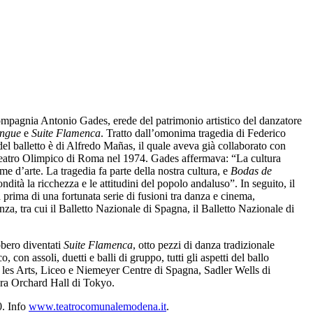
pagnia Antonio Gades, erede del patrimonio artistico del danzatore
angue
e
Suite Flamenca
. Tratto dall’omonima tragedia di Federico
 del balletto è di Alfredo Mañas, il quale aveva già collaborato con
 Teatro Olimpico di Roma nel 1974. Gades affermava: “La cultura
orme d’arte. La tragedia fa parte della nostra cultura, e
Bodas de
tà la ricchezza e le attitudini del popolo andaluso”. In seguito, il
prima di una fortunata serie di fusioni tra danza e cinema,
a, tra cui il Balletto Nazionale di Spagna, il Balletto Nazionale di
bbero diventati
Suite Flamenca
, otto pezzi di danza tradizionale
con assoli, duetti e balli di gruppo, tutti gli aspetti del ballo
de les Arts, Liceo e Niemeyer Centre di Spagna, Sadler Wells di
ra Orchard Hall di Tokyo.
0. Info
www.teatrocomunalemodena.it
.