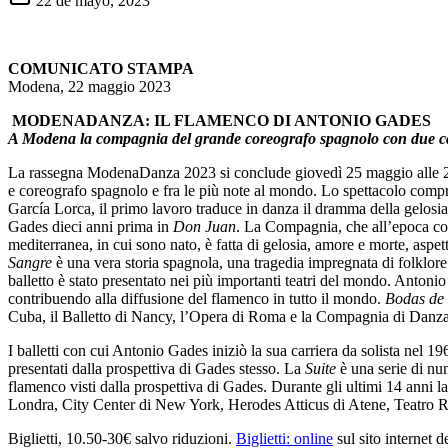
22 de mayo, 2023
COMUNICATO STAMPA
Modena, 22 maggio 2023
MODENADANZA: IL FLAMENCO DI ANTONIO GADES
A Modena la compagnia del grande coreografo spagnolo con due ca
La rassegna ModenaDanza 2023 si conclude giovedì 25 maggio alle 20
e coreografo spagnolo e fra le più note al mondo. Lo spettacolo comp
García Lorca, il primo lavoro traduce in danza il dramma della gelosia 
Gades dieci anni prima in
Don Juan
. La Compagnia, che all’epoca co
mediterranea, in cui sono nato, è fatta di gelosia, amore e morte, aspetti 
Sangre
è una vera storia spagnola, una tragedia impregnata di folklore
balletto è stato presentato nei più importanti teatri del mondo. Anton
contribuendo alla diffusione del flamenco in tutto il mondo.
Bodas de
Cuba, il Balletto di Nancy, l’Opera di Roma e la Compagnia di Danz
I balletti con cui Antonio Gades iniziò la sua carriera da solista nel
presentati dalla prospettiva di Gades stesso. La
Suite
è una serie di num
flamenco visti dalla prospettiva di Gades. Durante gli ultimi 14 anni l
Londra, City Center di New York, Herodes Atticus di Atene, Teatro
Biglietti, 10.50-30€ salvo riduzioni.
Biglietti: online
sul sito internet d