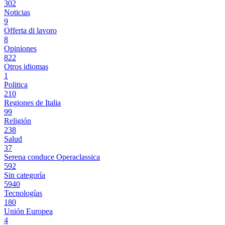
302
Noticias
9
Offerta di lavoro
8
Opiniones
822
Otros idiomas
1
Politica
210
Regiones de Italia
99
Religión
238
Salud
37
Serena conduce Operaclassica
592
Sin categoría
5940
Tecnologías
180
Unión Europea
4