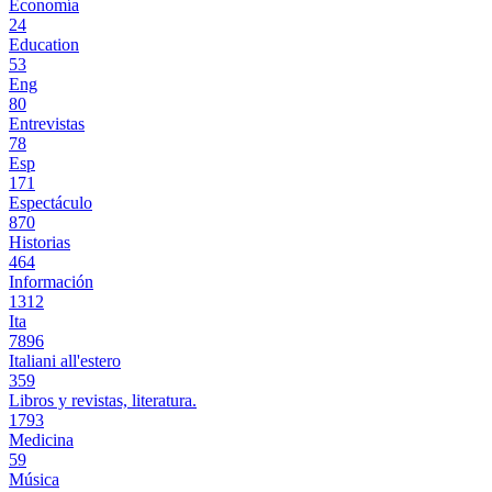
Economía
24
Education
53
Eng
80
Entrevistas
78
Esp
171
Espectáculo
870
Historias
464
Información
1312
Ita
7896
Italiani all'estero
359
Libros y revistas, literatura.
1793
Medicina
59
Música