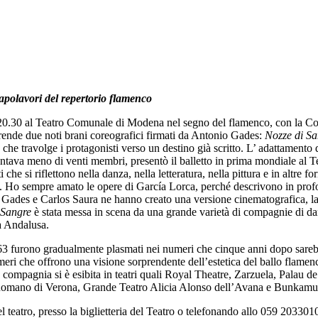
polavori del repertorio flamenco
.30 al Teatro Comunale di Modena nel segno del flamenco, con la Com
rende due noti brani coreografici firmati da Antonio Gades:
Nozze di S
che travolge i protagonisti verso un destino già scritto. L’ adattamento
ntava meno di venti membri, presentò il balletto in prima mondiale al
che si riflettono nella danza, nella letteratura, nella pittura e in altre f
. Ho sempre amato le opere di García Lorca, perché descrivono in profondi
io Gades e Carlos Saura ne hanno creato una versione cinematografica, la 
 Sangre
è stata messa in scena da una grande varietà di compagnie di danz
a Andalusa.
 1963 furono gradualmente plasmati nei numeri che cinque anni dopo sare
eri che offrono una visione sorprendente dell’estetica del ballo flamenco, 
a compagnia si è esibita in teatri quali Royal Theatre, Zarzuela, Palau 
 Romano di Verona, Grande Teatro Alicia Alonso dell’Avana e Bunkamu
el teatro, presso la biglietteria del Teatro o telefonando allo 059 203301