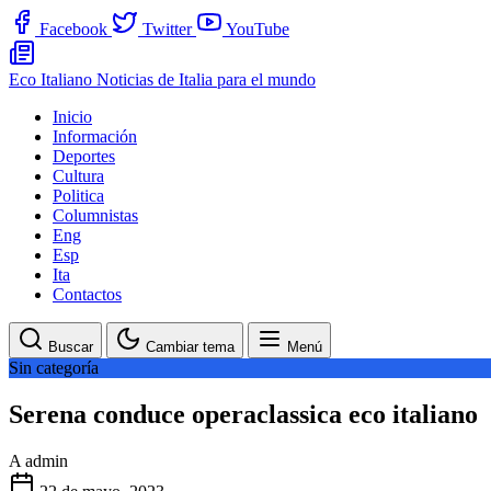
Facebook
Twitter
YouTube
Eco Italiano
Noticias de Italia para el mundo
Inicio
Información
Deportes
Cultura
Politica
Columnistas
Eng
Esp
Ita
Contactos
Buscar
Cambiar tema
Menú
Sin categoría
Serena conduce operaclassica eco italiano
A
admin