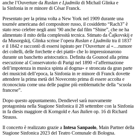
anche l’Ouverture da
Ruslan e Ljudmila
di Michail Glinka e
la Sinfonia in re minore di César Franck.
Presentato per la prima volta a New York nel 1909 durante una
tournée americana del compositore russo, il cosiddetto “Rach3” è
stato reso celebre negli anni ’90 anche dal film “Shine”, che ne ha
alimentato il mito della complessità tecnica. Stimato da Čajkovskij e
da Musorgskij, Glinka scrisse l’opera
Ruslan e Ljudmila
tra il 1837
e il 1842 e raccontò di essersi ispirato per l’Ouverture al «…rumore
dei coltelli, delle forchette e dei piatti» che lo impressionarono
durante un banchetto aristocratico. Definita da Gounod alla prima
esecuzione al Conservatorio di Parigi nel 1890 «l’affermazione
dell’impotenza in musica spinta al dogma» e stroncata da gran parte
dei musicisti dell’epoca, la Sinfonia in re minore di Franck dovette
attendere la prima metà del Novecento prima di essere accolta e
riconosciuta come una delle pagine più emblematiche della “scuola
francese”.
Dopo questo appuntamento, Dendievel sarà nuovamente
protagonista nella Stagione Sinfonica il 28 settembre con la Sinfonia
in fa diesis maggiore di Korngold e
Aus Italien
op. 16 di Richard
Strauss.
Il concerto è realizzato grazie a
Intesa Sanpaolo
, Main Partner della
Stagione Sinfonica 2023 del Teatro Comunale di Bologna.