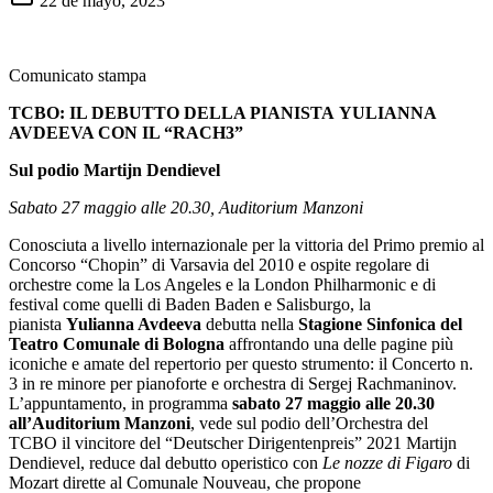
22 de mayo, 2023
Comunicato stampa
TCBO: IL DEBUTTO DELLA PIANISTA YULIANNA
AVDEEVA CON IL “RACH3”
Sul podio Martijn Dendievel
Sabato 27 maggio alle 20.30, Auditorium Manzoni
Conosciuta a livello internazionale per la vittoria del Primo premio al
Concorso “Chopin” di Varsavia del 2010 e ospite regolare di
orchestre come la Los Angeles e la London Philharmonic e di
festival come quelli di Baden Baden e Salisburgo, la
pianista
Yulianna Avdeeva
debutta nella
Stagione Sinfonica del
Teatro Comunale di Bologna
affrontando una delle pagine più
iconiche e amate del repertorio per questo strumento: il Concerto n.
3 in re minore per pianoforte e orchestra di Sergej Rachmaninov.
L’appuntamento, in programma
sabato 27 maggio alle 20.30
all’Auditorium Manzoni
, vede sul podio dell’Orchestra del
TCBO il vincitore del “Deutscher Dirigentenpreis” 2021 Martijn
Dendievel, reduce dal debutto operistico con
Le nozze di Figaro
di
Mozart dirette al Comunale Nouveau, che propone