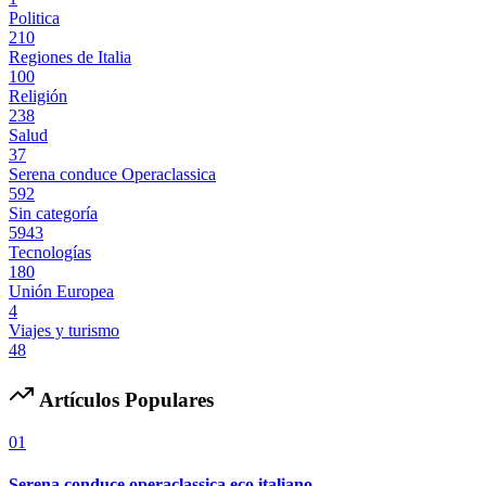
Politica
210
Regiones de Italia
100
Religión
238
Salud
37
Serena conduce Operaclassica
592
Sin categoría
5943
Tecnologías
180
Unión Europea
4
Viajes y turismo
48
Artículos Populares
01
Serena conduce operaclassica eco italiano