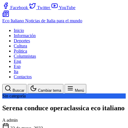
Facebook
Twitter
YouTube
Eco Italiano
Noticias de Italia para el mundo
Inicio
Información
Deportes
Cultura
Politica
Columnistas
Eng
Esp
Ita
Contactos
Buscar
Cambiar tema
Menú
Sin categoría
Serena conduce operaclassica eco italiano
A
admin