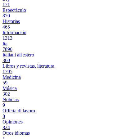
171
Espectáculo
870
Historias
465
Información
1313
Ita
7896
Italiani all'estero
360
Libros y revistas, literatura.
1795
Medicina
59
Música
302
Noticias
9
Offerta di lavoro
8
Opiniones
824
Otros idiomas
1