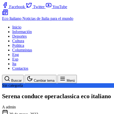
Facebook
Twitter
YouTube
Eco Italiano
Noticias de Italia para el mundo
Inicio
Información
Deportes
Cultura
Politica
Columnistas
Eng
Esp
Ita
Contactos
Buscar
Cambiar tema
Menú
Sin categoría
Serena conduce operaclassica eco italiano
A
admin