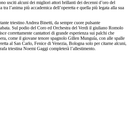
sono usciti alcuni dei migliori attori brillanti dei decenni d’oro del
 tra l’anima più accademica dell’operetta e quella più legata alla sua
ntante triestino Andrea Binetti, da sempre cuore pulsante
Sabata. Sul podio del Coro ed Orchestra del Verdi il giuliano Romolo
isce correttamente cantattori di grande esperienza sui palchi che
opera, come il giovane tenore spagnolo Gillen Munguía, con alle spalle
retta al San Carlo, Fenice di Venezia, Bologna solo per citarne alcuni,
grafa triestina Noemi Gaggi completerà l’allestimento.