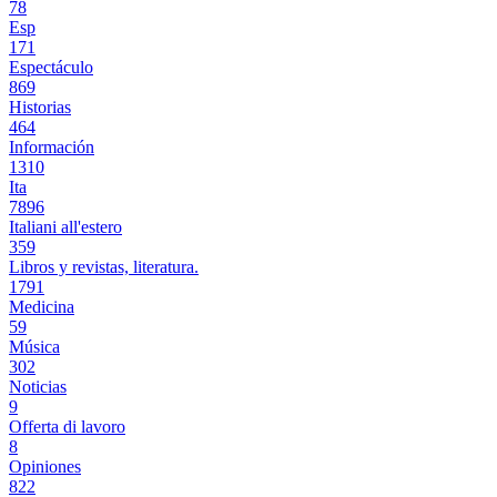
78
Esp
171
Espectáculo
869
Historias
464
Información
1310
Ita
7896
Italiani all'estero
359
Libros y revistas, literatura.
1791
Medicina
59
Música
302
Noticias
9
Offerta di lavoro
8
Opiniones
822