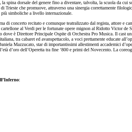
ia, la spina dorsale del genere fino a diventare, talvolta, la scuola da cui 
i Trieste che promuove, attraverso una sinergia correttamente filologica
 più simboliche a livello internazionale.
a di concerto recitato e comunque teatralizzato dal regista, attore e ca
artellone al Verdi per le fortunate opere mignon al Ridotto Victor de 
o dove è Direttore Principale Ospite di Orchestra Pro Musica. Il cast un
 italiana, tra cabaret ed avanspettacolo, a voci prettamente educate all’
aniela Mazzucato, star di importantissimi allestimenti accademici d’ope
ell’età d’oro dell’Operetta tra fine ‘800 e primi del Novecento. La coreo
ll’Inferno
: