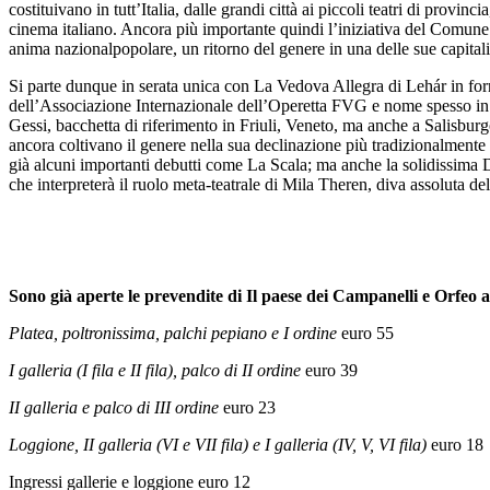
costituivano in tutt’Italia, dalle grandi città ai piccoli teatri di provinc
cinema italiano. Ancora più importante quindi l’iniziativa del Comune d
anima nazionalpopolare, un ritorno del genere in una delle sue capitali
Si parte dunque in serata unica con La Vedova Allegra di Lehár in form
dell’Associazione Internazionale dell’Operetta FVG e nome spesso in c
Gessi, bacchetta di riferimento in Friuli, Veneto, ma anche a Salisburg
ancora coltivano il genere nella sua declinazione più tradizionalmente
già alcuni importanti debutti come La Scala; ma anche la solidissima D
che interpreterà il ruolo meta-teatrale di Mila Theren, diva assoluta d
Sono già aperte le prevendite di Il paese dei Campanelli e Orfeo a
Platea, poltronissima, palchi
pepiano e I ordine
euro 55
I galleria (I fila e II fila), palco di II ordine
euro 39
II galleria e palco di III ordine
euro 23
Loggione, II galleria (VI e VII fila) e I galleria (IV, V, VI fila)
euro 18
Ingressi gallerie e loggione euro 12