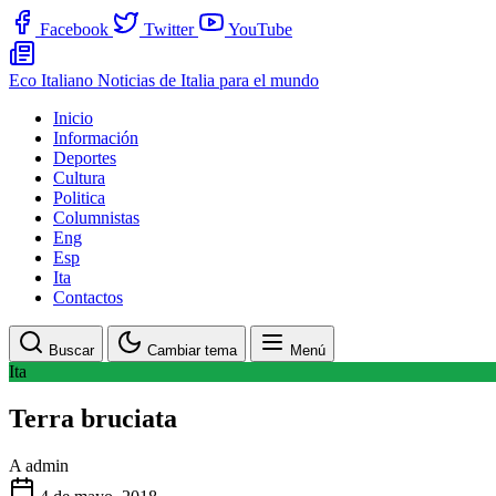
Facebook
Twitter
YouTube
Eco Italiano
Noticias de Italia para el mundo
Inicio
Información
Deportes
Cultura
Politica
Columnistas
Eng
Esp
Ita
Contactos
Buscar
Cambiar tema
Menú
Ita
Terra bruciata
A
admin