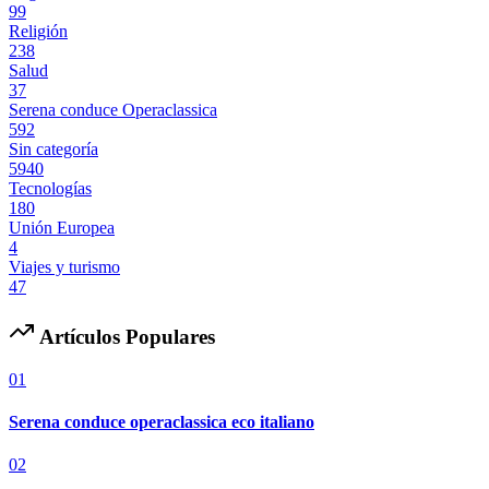
99
Religión
238
Salud
37
Serena conduce Operaclassica
592
Sin categoría
5940
Tecnologías
180
Unión Europea
4
Viajes y turismo
47
Artículos Populares
01
Serena conduce operaclassica eco italiano
02