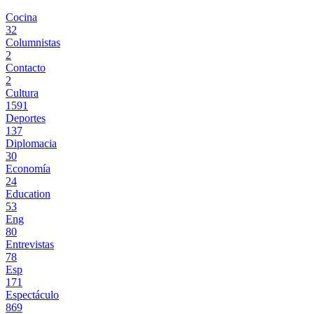
Cocina
32
Columnistas
2
Contacto
2
Cultura
1591
Deportes
137
Diplomacia
30
Economía
24
Education
53
Eng
80
Entrevistas
78
Esp
171
Espectáculo
869