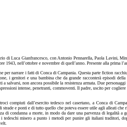
io di Luca Gianfrancesco, con Antonio Pennarella, Paola Lavini, Min
embre 1943, nell’ottobre e novembre di quell’anno. Presente alla prima 
ine per narrare i fatti di Conca di Campania. Questa parte fiction racchi
ione, i genitori e una bambina che da grande racconterà episodi della s
i a salvarsi, non ancora possibile la resistenza armata. Due personaggi ve
pressioni intense, penetranti, commoventi. Il padre, uscito per cogliere 
oci compiuti dall’esercito tedesco nel casertano, a Conca di Campania
 strade e ponti e di tutto quello che poteva essere utile agli alleati che 
enza di condanna a morte, in modo da dare una parvenza di legalità a ge
edeschi misero a punto i metodi per punire gli italiani traditori, dopo
elt.