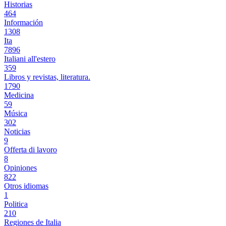
Historias
464
Información
1308
Ita
7896
Italiani all'estero
359
Libros y revistas, literatura.
1790
Medicina
59
Música
302
Noticias
9
Offerta di lavoro
8
Opiniones
822
Otros idiomas
1
Politica
210
Regiones de Italia