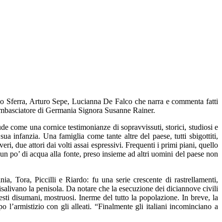
o Sferra, Arturo Sepe, Lucianna De Falco che narra e commenta fatti
l’ambasciatore di Germania Signora Susanne Rainer.
ude come una cornice testimonianze di sopravvissuti, storici, studiosi e
ua infanzia. Una famiglia come tante altre del paese, tutti sbigottiti,
ri, due attori dai volti assai espressivi. Frequenti i primi piani, quello
un po’ di acqua alla fonte, preso insieme ad altri uomini del paese non
, Tora, Piccilli e Riardo: fu una serie crescente di rastrellamenti,
risalivano la penisola. Da notare che la esecuzione dei diciannove civili
sti disumani, mostruosi. Inerme del tutto la popolazione. In breve, la
 l’armistizio con gli alleati. “Finalmente gli italiani incominciano a