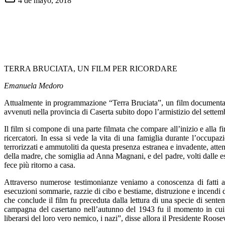
4 de mayo, 2018
TERRA BRUCIATA, UN FILM PER RICORDARE
Emanuela Medoro
Attualmente in programmazione “Terra Bruciata”, un film documentar
avvenuti nella provincia di Caserta subito dopo l’armistizio del sett
Il film si compone di una parte filmata che compare all’inizio e alla f
ricercatori. In essa si vede la vita di una famiglia durante l’occupaz
terrorizzati e ammutoliti da questa presenza estranea e invadente, attent
della madre, che somiglia ad Anna Magnani, e del padre, volti dalle es
fece più ritorno a casa.
Attraverso numerose testimonianze veniamo a conoscenza di fatti atr
esecuzioni sommarie, razzie di cibo e bestiame, distruzione e incendi di
che conclude il film fu preceduta dalla lettura di una specie di sent
campagna del casertano nell’autunno del 1943 fu il momento in cui i t
liberarsi del loro vero nemico, i nazi”, disse allora il Presidente Roosev