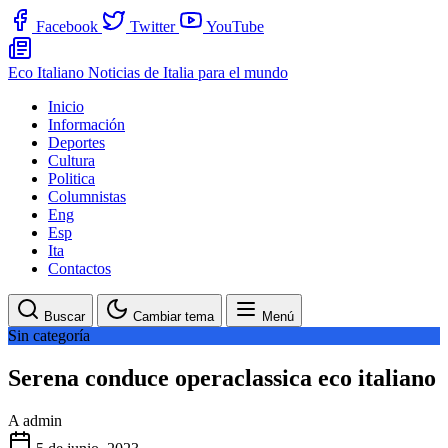
Facebook
Twitter
YouTube
Eco Italiano
Noticias de Italia para el mundo
Inicio
Información
Deportes
Cultura
Politica
Columnistas
Eng
Esp
Ita
Contactos
Buscar
Cambiar tema
Menú
Sin categoría
Serena conduce operaclassica eco italiano
A
admin