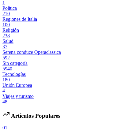
1
Politica
210
Regiones de Italia
100
Religión
238
Salud
37
Serena conduce Operaclassica
592
Sin categoría
5940
Tecnologías
180
Unión Europea
4
Viajes y turismo
48
Artículos Populares
01