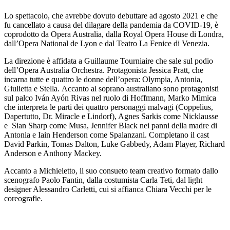
Lo spettacolo, che avrebbe dovuto debuttare ad agosto 2021 e che
fu cancellato a causa del dilagare della pandemia da COVID-19, è
coprodotto da Opera Australia, dalla Royal Opera House di Londra,
dall’Opera National de Lyon e dal Teatro La Fenice di Venezia.
La direzione è affidata a Guillaume Tourniaire che sale sul podio
dell’Opera Australia Orchestra. Protagonista Jessica Pratt, che
incarna tutte e quattro le donne dell’opera: Olympia, Antonia,
Giulietta e Stella. Accanto al soprano australiano sono protagonisti
sul palco Iván Ayón Rivas nel ruolo di Hoffmann, Marko Mimica
che interpreta le parti dei quattro personaggi malvagi (Coppelius,
Dapertutto, Dr. Miracle e Lindorf), Agnes Sarkis come Nicklausse
e Sian Sharp come Musa, Jennifer Black nei panni della madre di
Antonia e Iain Henderson come Spalanzani. Completano il cast
David Parkin, Tomas Dalton, Luke Gabbedy, Adam Player, Richard
Anderson e Anthony Mackey.
Accanto a Michieletto, il suo consueto team creativo formato dallo
scenografo Paolo Fantin, dalla costumista Carla Teti, dal light
designer Alessandro Carletti, cui si affianca Chiara Vecchi per le
coreografie.