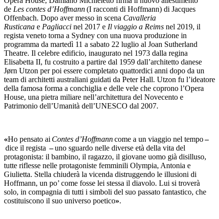
Opera House, Damiano Michieletto firma il nuovo allestimento
de
Les contes d’Hoffmann
(I racconti di Hoffmann) di Jacques
Offenbach. Dopo aver messo in scena
Cavalleria
Rusticana
e
Pagliacci
nel 2017 e
Il viaggio a Reims
nel 2019, il
regista veneto torna a Sydney con una nuova produzione in
programma da martedì 11 a sabato 22 luglio al Joan Sutherland
Theatre. Il celebre edificio, inaugurato nel 1973 dalla regina
Elisabetta II, fu costruito a partire dal 1959 dall’architetto danese
Jørn Utzon per poi essere completato quattordici anni dopo da un
team di architetti australiani guidati da Peter Hall. Utzon fu l’ideatore
della famosa forma a conchiglia e delle vele che coprono l’Opera
House, una pietra miliare nell’architettura del Novecento e
Patrimonio dell’Umanità dell’UNESCO dal 2007.
«
Ho pensato ai
Contes d’Hoffmann
come a un viaggio nel tempo
–
dice il regista
–
uno sguardo nelle diverse età della vita del
protagonista: il bambino, il ragazzo, il giovane uomo già disilluso,
tutte riflesse nelle protagoniste femminili Olympia, Antonia e
Giulietta. Stella chiuderà la vicenda distruggendo le illusioni di
Hoffmann, un po’ come fosse lei stessa il diavolo. Lui si troverà
solo, in compagnia di tutti i simboli del suo passato fantastico, che
costituiscono il suo universo poetico
»
.