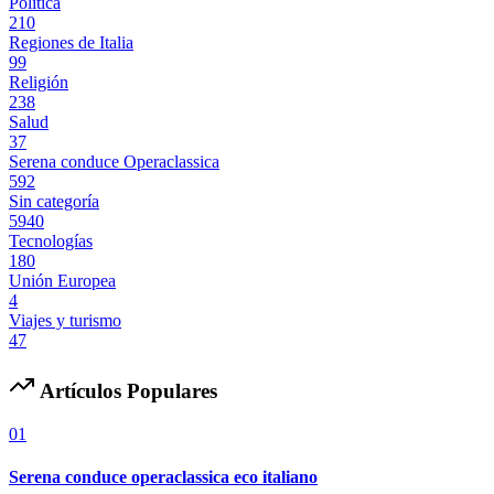
Politica
210
Regiones de Italia
99
Religión
238
Salud
37
Serena conduce Operaclassica
592
Sin categoría
5940
Tecnologías
180
Unión Europea
4
Viajes y turismo
47
Artículos Populares
01
Serena conduce operaclassica eco italiano