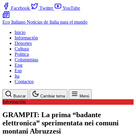
Facebook
Twitter
YouTube
Eco Italiano
Noticias de Italia para el mundo
Inicio
Información
Deportes
Cultura
Politica
Columnistas
Eng
Esp
Ita
Contactos
Buscar
Cambiar tema
Menú
Información
GRAMPIT: La prima “badante
elettronica” sperimentata nei comuni
montani Abruzzesi