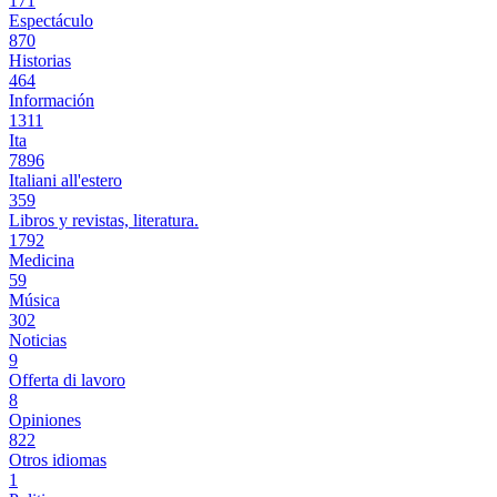
171
Espectáculo
870
Historias
464
Información
1311
Ita
7896
Italiani all'estero
359
Libros y revistas, literatura.
1792
Medicina
59
Música
302
Noticias
9
Offerta di lavoro
8
Opiniones
822
Otros idiomas
1