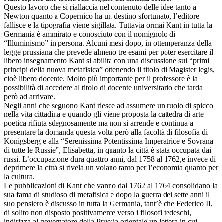
Questo lavoro che si riallaccia nel contenuto delle idee tanto a
Newton quanto a Copernico ha un destino sfortunato, l’editore
fallisce e la tipografia viene sigillata. Tuttavia ormai Kant in tutta la
Germania è ammirato e conosciuto con il nomignolo di
“Illuminismo” in persona. Alcuni mesi dopo, in ottemperanza della
legge prussiana che prevede almeno tre esami per poter esercitare il
libero insegnamento Kant si abilita con una discussione sui “primi
principi della nuova metafisica” ottenendo il titolo di Magister legis,
cioè libero docente. Molto più importante per il professore è la
possibilità di accedere al titolo di docente universitario che tarda
però ad arrivare.
Negli anni che seguono Kant riesce ad assumere un ruolo di spicco
nella vita cittadina e quando gli viene proposta la cattedra di arte
poetica rifiuta sdegnosamente ma non si arrende e continua a
presentare la domanda questa volta però alla facoltà di filosofia di
Konigsberg e alla “Serenissima Potentissima Imperatrice e Sovrana
di tutte le Russie”, Elisabetta, in quanto la città è stata occupata dai
russi. L’occupazione dura quattro anni, dal 1758 al 1762,e invece di
deprimere la città si rivela un volano tanto per l’economia quanto per
la cultura.
Le pubblicazioni di Kant che vanno dal 1762 al 1764 consolidano la
sua fama di studioso di metafisica e dopo la guerra dei sette anni il
suo pensiero è discusso in tutta la Germania, tant’è che Federico II,
di solito non disposto positivamente verso i filosofi tedeschi,
indirizza al governatore della Prussia orientale un lettera in cui