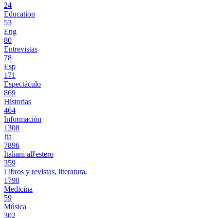
24
Education
53
Eng
80
Entrevistas
78
Esp
171
Espectáculo
869
Historias
464
Información
1308
Ita
7896
Italiani all'estero
359
Libros y revistas, literatura.
1790
Medicina
59
Música
302