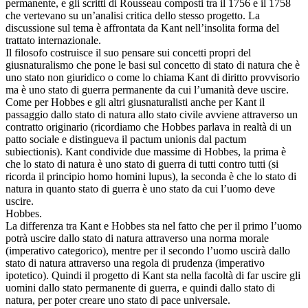
permanente, e gli scritti di Rousseau composti tra il 1756 e il 1758
che vertevano su un’analisi critica dello stesso progetto. La
discussione sul tema è affrontata da Kant nell’insolita forma del
trattato internazionale.
Il filosofo costruisce il suo pensare sui concetti propri del
giusnaturalismo che pone le basi sul concetto di stato di natura che è
uno stato non giuridico o come lo chiama Kant di diritto provvisorio
ma è uno stato di guerra permanente da cui l’umanità deve uscire.
Come per Hobbes e gli altri giusnaturalisti anche per Kant il
passaggio dallo stato di natura allo stato civile avviene attraverso un
contratto originario (ricordiamo che Hobbes parlava in realtà di un
patto sociale e distingueva il pactum unionis dal pactum
subiectionis). Kant condivide due massime di Hobbes, la prima è
che lo stato di natura è uno stato di guerra di tutti contro tutti (si
ricorda il principio homo homini lupus), la seconda è che lo stato di
natura in quanto stato di guerra è uno stato da cui l’uomo deve
uscire.
Hobbes.
La differenza tra Kant e Hobbes sta nel fatto che per il primo l’uomo
potrà uscire dallo stato di natura attraverso una norma morale
(imperativo categorico), mentre per il secondo l’uomo uscirà dallo
stato di natura attraverso una regola di prudenza (imperativo
ipotetico). Quindi il progetto di Kant sta nella facoltà di far uscire gli
uomini dallo stato permanente di guerra, e quindi dallo stato di
natura, per poter creare uno stato di pace universale.