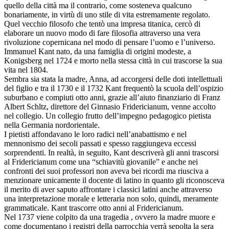
quello della città ma il contrario, come sosteneva qualcuno
bonariamente, in virtù di uno stile di vita estremamente regolato.
Quel vecchio filosofo che tentò una impresa titanica, cercò di
elaborare un nuovo modo di fare filosofia attraverso una vera
rivoluzione copernicana nel modo di pensare l’uomo e l’universo.
Immanuel Kant nato, da una famiglia di origini modeste, a
Konigsberg nel 1724 e morto nella stessa città in cui trascorse la sua
vita nel 1804.
Sembra sia stata la madre, Anna, ad accorgersi delle doti intellettuali
del figlio e tra il 1730 e il 1732 Kant frequentò la scuola dell’ospizio
suburbano e compiuti otto anni, grazie all’aiuto finanziario di Franz
Albert Schltz, direttore del Ginnasio Fridericianum, venne accolto
nel collegio. Un collegio frutto dell’impegno pedagogico pietista
nella Germania nordorientale.
I pietisti affondavano le loro radici nell’anabattismo e nel
mennonismo dei secoli passati e spesso raggiungeva eccessi
sorprendenti. In realtà, in seguito, Kant descriverà gli anni trascorsi
al Fridericianum come una “schiavitù giovanile” e anche nei
confronti dei suoi professori non aveva bei ricordi ma riusciva a
menzionare unicamente il docente di latino in quanto gli riconosceva
il merito di aver saputo affrontare i classici latini anche attraverso
una interpretazione morale e letteraria non solo, quindi, meramente
grammaticale. Kant trascorre otto anni al Fridericianum.
Nel 1737 viene colpito da una tragedia , ovvero la madre muore e
come documentano i registri della parrocchia verrà sepolta la sera