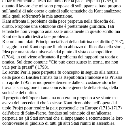
di far riferimento al testo dal titolo Per la pace perpetua (1795), in
quanto il lavoro che mi sono proposta di sviluppare si basa proprio
sull’analisi di tale opera e quindi sulle tematiche da Kant analizzate
sulle quali soffermerò la mia attenzione.
Kant affronta il problema della pace perpetua nella filosofia del
diritto. Propone una soluzione che è prettamente giuridica. Tali
tematiche non vengono analizzate unicamente in questo scritto ma
Kant dedica altri testi a tale problema.
Ricordiamo infatti Principi metafisici della dottrina del diritto (1797),
il saggio in cui Kant espone il primo abbozzo di filosofia della storia,
Idea per una storia universale dal punto di vista cosmopolitico
(1784), in cui viene affrontato il problema dei rapporti tra teoria e
pratica, Sul detto comune “Ciò può esser giusto in teoria, ma non
vale per la prassi” ( 1793).
Lo scritto Per la pace perpetua fu concepito in seguito alla notizia
della pace di Basilea firmata tra la Repubblica Francese e la Prussia
il 5 aprile 1795 ma indipendentemente dalle circostanze storiche
trova la sua ragione in una concezione generale della storia, della
società e del diritto.
Il progetto dell’opera kantiana non era un progetto a se stante ma
aveva dei precedenti che lo stesso Kant riconobbe nell’opera dal
titolo Projet pour rendre la paix perpetuelle en Europe (1713-1717)
dell’abate di Saint-Pierre, fondato sul principio di un’alleanza
perpetua tra gli Stati sovrani che si impegnano a sottomettere le loro
controversie al giudizio di tutti gli altri Stati riuniti in assemblea