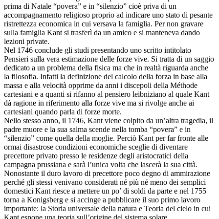
prima di Natale “povera” e in “silenzio” cioè priva di un
accompagnamento religioso proprio ad indicare uno stato di pesante
ristrettezza economica in cui versava la famiglia. Per non gravare
sulla famiglia Kant si trasferì da un amico e si manteneva dando
lezioni private.
Nel 1746 conclude gli studi presentando uno scritto intitolato
Pensieri sulla vera estimazione delle forze vive. Si tratta di un saggio
dedicato a un problema della fisica ma che in realtà riguarda anche
la filosofia. Infatti la definizione del calcolo della forza in base alla
massa e alla velocità opprime da anni i discepoli della Méthode
cartesiani e a quanti si rifanno al pensiero leibniziano al quale Kant
dà ragione in riferimento alla forze vive ma si rivolge anche ai
cartesiani quando parla di forze morte.
Nello stesso anno, il 1746, Kant viene colpito da un’altra tragedia, il
padre muore e la sua salma scende nella tomba “povera” e in
“silenzio” come quella della moglie. Perciò Kant per far fronte alle
ormai disastrose condizioni economiche sceglie di diventare
precettore privato presso le residenze degli aristocratici della
campagna prussiana e sarà l’unica volta che lascerà la sua città.
Nonostante il duro lavoro di precettore poco degno di ammirazione
perché gli stessi venivano considerati né più né meno dei semplici
domestici Kant riesce a mettere un po’ di soldi da parte e nel 1755
torna a Konigsberg e si accinge a pubblicare il suo primo lavoro
importante: la Storia universale della natura e Teoria del cielo in cui
Kant espone una teoria sull’origine del sistema solare.