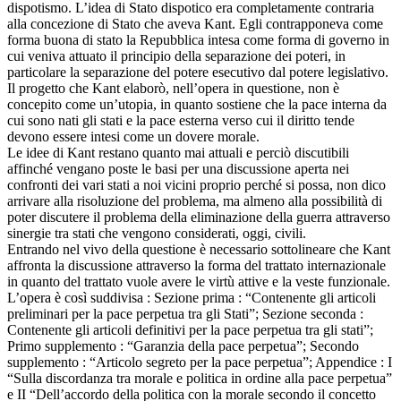
dispotismo. L’idea di Stato dispotico era completamente contraria
alla concezione di Stato che aveva Kant. Egli contrapponeva come
forma buona di stato la Repubblica intesa come forma di governo in
cui veniva attuato il principio della separazione dei poteri, in
particolare la separazione del potere esecutivo dal potere legislativo.
Il progetto che Kant elaborò, nell’opera in questione, non è
concepito come un’utopia, in quanto sostiene che la pace interna da
cui sono nati gli stati e la pace esterna verso cui il diritto tende
devono essere intesi come un dovere morale.
Le idee di Kant restano quanto mai attuali e perciò discutibili
affinché vengano poste le basi per una discussione aperta nei
confronti dei vari stati a noi vicini proprio perché si possa, non dico
arrivare alla risoluzione del problema, ma almeno alla possibilità di
poter discutere il problema della eliminazione della guerra attraverso
sinergie tra stati che vengono considerati, oggi, civili.
Entrando nel vivo della questione è necessario sottolineare che Kant
affronta la discussione attraverso la forma del trattato internazionale
in quanto del trattato vuole avere le virtù attive e la veste funzionale.
L’opera è così suddivisa : Sezione prima : “Contenente gli articoli
preliminari per la pace perpetua tra gli Stati”; Sezione seconda :
Contenente gli articoli definitivi per la pace perpetua tra gli stati”;
Primo supplemento : “Garanzia della pace perpetua”; Secondo
supplemento : “Articolo segreto per la pace perpetua”; Appendice : I
“Sulla discordanza tra morale e politica in ordine alla pace perpetua”
e II “Dell’accordo della politica con la morale secondo il concetto