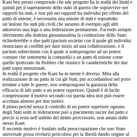
Kant ben presto comprende che tale progetto ha in realtà dei limiti e
quindi per il superamento dello stato di guerra che sopravvive nei
rapporti tra stati, e non più nei rapporti tra individui per effetto del
patto di unione, è necessaria una unione di stati e soprattutto
un’unione fra stati più civili che saranno di esempio agli altri
attraverso una lega o una federazione permanente. Facendo sempre
riferimento alla dottrina giusnaturalista la costituzione dello Stato
richiederebbe o due patti (pactum societas con il quale gli individui
rinunciano ai conflitti per dare inizio ad una collaborazione, e il
pactum subiectionis con il quale si sottopongono ad un potere
comune che sottometta la comunità) o un patto di unione come
quello ipotizzato da Hobbes che riunisce le caratteristiche dei due
patti sopra menzionati.
In realtà il progetto che Kant ha in mente è diverso. Mira alla
realizzazione di un patto in cui gli Stati, pur accordandosi nel porre
termine a tutte le guerre, non sottopongono la garanzia della
efficacia di tale patto a un potere superiore. Quindi è di facile
comprensione il motivo secondo cui questa idea non può essere
accettata almeno per due motivi.
Il primo perché senza il controllo di un potere superiore ognuno
degli Stati uniti in federazione può a piacimento uscire dal patto e
perciò si resta nell’ambito del diritto provvisorio, non amato dallo
stesso Kant.
Il secondo motivo è fondato sulla preoccupazione che uno Stato
universale possa rivelarsi pericoloso per la libertà dando origine al