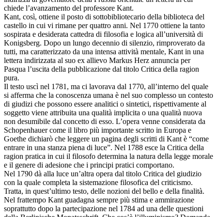
chiede l’avanzamento del professore Kant.
Kant, così, ottiene il posto di sottobibliotecario della biblioteca del
castello in cui vi rimane per quattro anni. Nel 1770 ottiene la tanto
sospirata e desiderata cattedra di filosofia e logica all’università di
Konigsberg. Dopo un lungo decennio di silenzio, rimproverato da
tutti, ma caratterizzato da una intensa attività mentale, Kant in una
lettera indirizzata al suo ex allievo Markus Herz annuncia per
Pasqua l’uscita della pubblicazione dal titolo Critica della ragion
pura.
Il testo uscì nel 1781, ma ci lavorava dal 1770, all’interno del quale
si afferma che la conoscenza umana è nel suo complesso un contesto
di giudizi che possono essere analitici o sintetici, rispettivamente al
soggetto viene attribuita una qualità implicita o una qualità nuova
non desumibile dal concetto di esso. L’opera venne considerata da
Schopenhauer come il libro più importante scritto in Europa e
Goethe dichiarò che leggere un pagina degli scritti di Kant è “come
entrare in una stanza piena di luce”. Nel 1788 esce la Critica della
ragion pratica in cui il filosofo determina la natura della legge morale
e il genere di adesione che i principi pratici comportano.
Nel 1790 dà alla luce un’altra opera dal titolo Critica del giudizio
con la quale completa la sistemazione filosofica del criticismo.
Tratta, in quest’ultimo testo, delle nozioni del bello e della finalità.
Nel frattempo Kant guadagna sempre più stima e ammirazione
soprattutto dopo la partecipazione nel 1784 ad una delle questioni