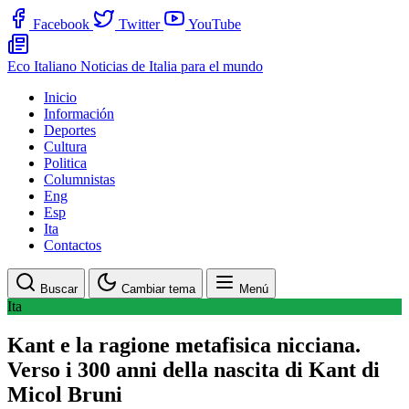
Facebook
Twitter
YouTube
Eco Italiano
Noticias de Italia para el mundo
Inicio
Información
Deportes
Cultura
Politica
Columnistas
Eng
Esp
Ita
Contactos
Buscar
Cambiar tema
Menú
Ita
Kant e la ragione metafisica nicciana.
Verso i 300 anni della nascita di Kant di
Micol Bruni