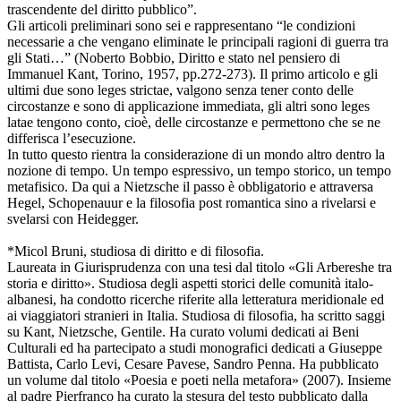
trascendente del diritto pubblico”.
Gli articoli preliminari sono sei e rappresentano “le condizioni
necessarie a che vengano eliminate le principali ragioni di guerra tra
gli Stati…” (Noberto Bobbio, Diritto e stato nel pensiero di
Immanuel Kant, Torino, 1957, pp.272-273). Il primo articolo e gli
ultimi due sono leges strictae, valgono senza tener conto delle
circostanze e sono di applicazione immediata, gli altri sono leges
latae tengono conto, cioè, delle circostanze e permettono che se ne
differisca l’esecuzione.
In tutto questo rientra la considerazione di un mondo altro dentro la
nozione di tempo. Un tempo espressivo, un tempo storico, un tempo
metafisico. Da qui a Nietzsche il passo è obbligatorio e attraversa
Hegel, Schopenauur e la filosofia post romantica sino a rivelarsi e
svelarsi con Heidegger.
*Micol Bruni, studiosa di diritto e di filosofia.
Laureata in Giurisprudenza con una tesi dal titolo «Gli Arbereshe tra
storia e diritto». Studiosa degli aspetti storici delle comunità italo-
albanesi, ha condotto ricerche riferite alla letteratura meridionale ed
ai viaggiatori stranieri in Italia. Studiosa di filosofia, ha scritto saggi
su Kant, Nietzsche, Gentile. Ha curato volumi dedicati ai Beni
Culturali ed ha partecipato a studi monografici dedicati a Giuseppe
Battista, Carlo Levi, Cesare Pavese, Sandro Penna. Ha pubblicato
un volume dal titolo «Poesia e poeti nella metafora» (2007). Insieme
al padre Pierfranco ha curato la stesura del testo pubblicato dalla