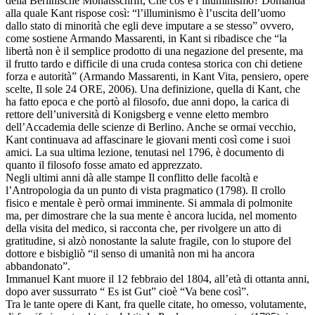
della Berlinische Monatsschrift, Che cos’è l’illuminismo? Domanda
alla quale Kant rispose così: “l’illuminismo è l’uscita dell’uomo
dallo stato di minorità che egli deve imputare a se stesso” ovvero,
come sostiene Armando Massarenti, in Kant si ribadisce che “la
libertà non è il semplice prodotto di una negazione del presente, ma
il frutto tardo e difficile di una cruda contesa storica con chi detiene
forza e autorità” (Armando Massarenti, in Kant Vita, pensiero, opere
scelte, Il sole 24 ORE, 2006). Una definizione, quella di Kant, che
ha fatto epoca e che portò al filosofo, due anni dopo, la carica di
rettore dell’università di Konigsberg e venne eletto membro
dell’Accademia delle scienze di Berlino. Anche se ormai vecchio,
Kant continuava ad affascinare le giovani menti così come i suoi
amici. La sua ultima lezione, tenutasi nel 1796, è documento di
quanto il filosofo fosse amato ed apprezzato.
Negli ultimi anni dà alle stampe Il conflitto delle facoltà e
l’Antropologia da un punto di vista pragmatico (1798). Il crollo
fisico e mentale è però ormai imminente. Si ammala di polmonite
ma, per dimostrare che la sua mente è ancora lucida, nel momento
della visita del medico, si racconta che, per rivolgere un atto di
gratitudine, si alzò nonostante la salute fragile, con lo stupore del
dottore e bisbigliò “il senso di umanità non mi ha ancora
abbandonato”.
Immanuel Kant muore il 12 febbraio del 1804, all’età di ottanta anni,
dopo aver sussurrato “ Es ist Gut” cioè “Va bene così”.
Tra le tante opere di Kant, fra quelle citate, ho omesso, volutamente,