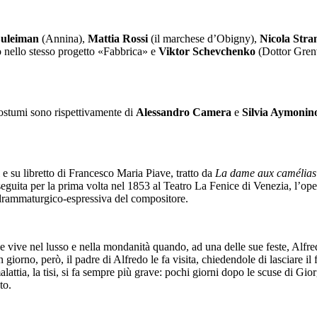
Suleiman
(Annina),
Mattia Rossi
(il marchese d’Obigny),
Nicola Stra
nello stesso progetto «Fabbrica» e
Viktor Schevchenko
(Dottor Grenv
 costumi sono rispettivamente di
Alessandro Camera
e
Silvia Aymonin
 su libretto di Francesco Maria Piave, tratto da
La dame aux camélias
guita per la prima volta nel 1853 al Teatro La Fenice di Venezia, l’opera
à drammaturgico-espressiva del compositore.
e vive nel lusso e nella mondanità quando, ad una delle sue feste, Alfr
iorno, però, il padre di Alfredo le fa visita, chiedendole di lasciare il f
alattia, la tisi, si fa sempre più grave: pochi giorni dopo le scuse di 
to.