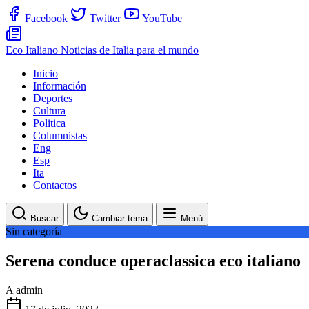
Facebook
Twitter
YouTube
Eco Italiano
Noticias de Italia para el mundo
Inicio
Información
Deportes
Cultura
Politica
Columnistas
Eng
Esp
Ita
Contactos
Buscar
Cambiar tema
Menú
Sin categoría
Serena conduce operaclassica eco italiano
A
admin