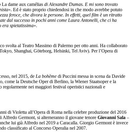
o
La dame aux camélias
di Alexandre Dumas. E mi sono trovato
nista
». Ed è stato proprio chiedendosi in che modo avrebbe potuto
zza feroce, che divora le persone. In effetti, quel film è un ritratto
umate dal successo in pochi anni come Laura Antonelli, che ci ha
 era spietatissima
».
istico svolta al Teatro Massimo di Palermo per otto anni. Ha collaborato
 Tokyo, Shanghai, Göteborg, Helsinki, Tel Aviv). Per l’Opera di
ccesso, nel 2015, de
La bohème
di Puccini messa in scena da Davide
ndo, come la Deutsche Oper di Berlino, la Wiener Staatsoper e la
regolarmente nei maggiori festival operistici nazionali e
 panni di Violetta all’Opera di Roma nella celebre produzione del 2016
di Alfredo Germont, si alterneranno il giovane tenore
Giovanni Sala
–
 anche lui già Alfredo nel 2019 a Caracalla. Giorgio Germont è invece
ndo classificato al Concorso Operalia nel 2007.