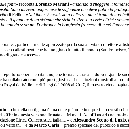
alle fonti
» racconta
Lorenzo Mariani
«
andando a rileggere il romanz
nsità. Sono davvero angosciose le sofferenze che deve patire la protago
vita
di Fellini. «
Nel film c’è moltissima bellezza, ma si tratta di una belle
fasto e il glamour di un sistema che stritola. Penso a certe attrici cons
o che non dà scampo. D’altronde la borghesia francese di metà Ottocento
emporanea, particolarmente apprezzato per la sua attività di direttore art
n scena allestimenti che hanno girato in tutto il mondo (San Francisco,
no di grande successo.
el repertorio operistico italiano, che torna a Caracalla dopo il grande su
ha collaborato con i più prestigiosi teatri e istituzioni musicali al mo
oyal de Wallonie di Liegi dal 2008 al 2017, il maestro viene ospitato 
tto
– che della cortigiana è una delle più note interpreti – ha vestito i
nel 2019 in questa versione firmata da Mariani. Ad affiancarla nel ruolo 
iazione Lirica Concertistica italiana – e
Alessandro Scotto di Luzio
,
uoli verdiani – e da
Marco Caria
–
premio speciale del pubblico e seco