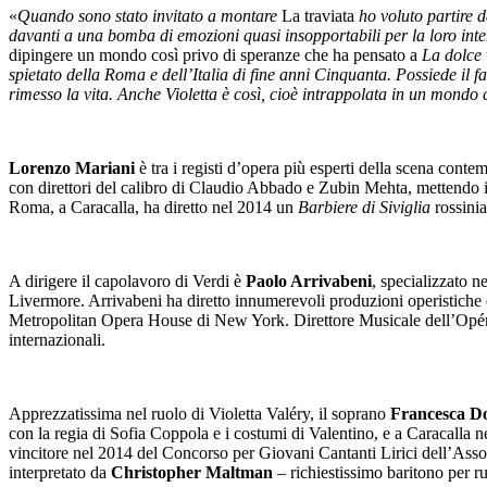
«
Quando sono stato invitato a montare
La traviata
ho voluto partire d
davanti a una bomba di emozioni quasi insopportabili per la loro inte
dipingere un mondo così privo di speranze che ha pensato a
La dolce 
spietato della Roma e dell’Italia di fine anni Cinquanta. Possiede il 
rimesso la vita. Anche Violetta è così, cioè intrappolata in un mond
Lorenzo Mariani
è tra i registi d’opera più esperti della scena cont
con direttori del calibro di Claudio Abbado e Zubin Mehta, mettendo i
Roma, a Caracalla, ha diretto nel 2014 un
Barbiere di Siviglia
rossinia
A dirigere il capolavoro di Verdi è
Paolo Arrivabeni
, specializzato n
Livermore. Arrivabeni ha diretto innumerevoli produzioni operistiche e 
Metropolitan Opera House di New York. Direttore Musicale dell’Opéra R
internazionali.
Apprezzatissima nel ruolo di Violetta Valéry, il soprano
Francesca Do
con la regia di Sofia Coppola e i costumi di Valentino, e a Caracalla 
vincitore nel 2014 del Concorso per Giovani Cantanti Lirici dell’Assoc
interpretato da
Christopher Maltman
– richiestissimo baritono per r