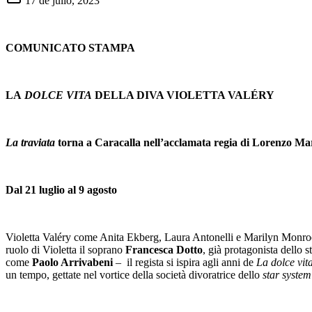
17 de julio, 2023
COMUNICATO STAMPA
LA
DOLCE VITA
DELLA DIVA VIOLETTA VALÉRY
La traviata
torna a Caracalla nell’acclamata regia di Lorenzo Ma
Dal 21 luglio al 9 agosto
Violetta Valéry come Anita Ekberg, Laura Antonelli e Marilyn Monroe: 
ruolo di Violetta il soprano
Francesca Dotto
, già protagonista dello 
come
Paolo Arrivabeni
– il regista si ispira agli anni de
La dolce vit
un tempo, gettate nel vortice della società divoratrice dello
star system