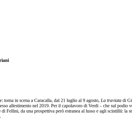
riani
torna in scena a Caracalla, dal 21 luglio al 9 agosto,
La traviata
di Gi
stesso allestimento nel 2019. Per il capolavoro di Verdi – che sul podio 
a
di Fellini, da una prospettiva però estranea al lusso e agli scintillii: la 
.