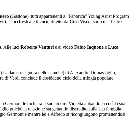
niero
(Gastone), tutti appartenenti a “Fabbrica” Young Artist Program
il). L’
orchestra
e il
coro
,
diretto da
Ciro Visco
,
sono del Teatro
o
. Alle luci
Roberto Venturi
e ai video
Fabio Iaquone
e
Luca
(La dama o signora delle camelie) di Alexandre Dumas figlio,
 di Verdi conclude il cosiddetto ciclo della trilogia popolare
edo Germont le dichiara il suo amore. Violetta abbandona così la sua
iglio poiché la relazione sta gettando discredito sulla sua famiglia.
Giorgio Germont e mentre lei e Alfredo si ricongiungono promettendosi