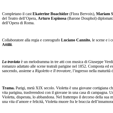
Completano il cast
Ekaterine Buachidze
(Flora Bervoix),
Mariam 
del Teatro dell’Opera,
Arturo Espinosa
(Barone Douphol) diplomato 
dell’Opera di Roma.
Collaboratore alla regia e coreografo
Luciano Cannito
, le scene e i
Attilii
.
La traviata
è un melodramma in tre atti con musica di Giuseppe Verdi e
romanzo adattato alle scene teatrali parigine nel 1852. Composta ed ese
sancendo, assieme a
Rigoletto
e
Il trovatore
, l’ingresso nella maturit
Trama.
Parigi, metà XIX secolo. Violetta è una giovane cortigiana ch
vita parigina, trasferendosi con il giovane in una casa di campagna. Un g
Violetta, disperata, lo abbandona. Nel frattempo il decorso della sua m
una vita d’amore e felicità, Violetta muore fra le braccia dell’innamora