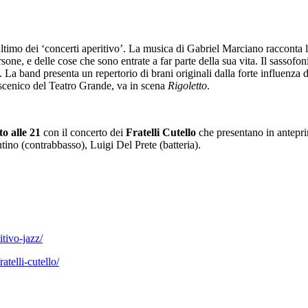
ltimo dei ‘concerti aperitivo’. La musica di Gabriel Marciano racconta la s
rsone, e delle cose che sono entrate a far parte della sua vita. Il sassof
a band presenta un repertorio di brani originali dalla forte influenza d
coscenico del Teatro Grande, va in scena
Rigoletto
.
o alle 21
con il concerto dei
Fratelli Cutello
che presentano in antepri
no (contrabbasso), Luigi Del Prete (batteria).
itivo-jazz/
telli-cutello/