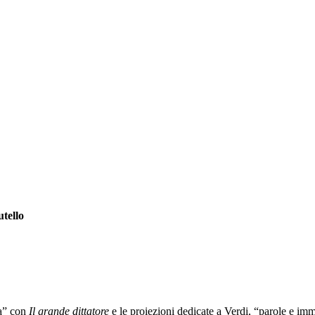
utello
ma” con
Il grande dittatore
e le proiezioni dedicate a Verdi, “parole e i