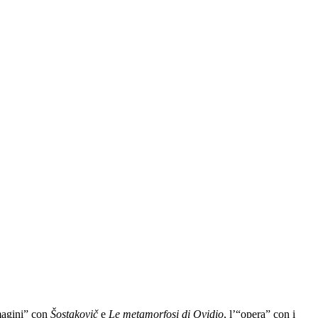
mmagini” con
Šostakovič
e
Le metamorfosi di Ovidio
, l’“opera” con i