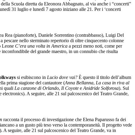
 della Scuola diretta da Eleonora Abbagnato, al via anche i “concerti”
edì 31 luglio e lunedì 7 agosto iniziano alle 21. Per i ‘concerti
rea Rea (pianoforte), Daniele Sorrentino (contrabbasso), Luigi Del
a pescare nello sterminato repertorio di oltre cinquecento colonne
io Leone
C’era una volta in America
a pezzi meno noti, come per
le inconfondibile del grande maestro, in un connubio che risulta
olkways
si esibiscono in
Lucio dove vai?
È questo il titolo dell’album
ella prima stagione del cantautore (
Anna Bellanna
,
La casa in riva al
ni quali
La canzone di Orlando
,
Il Coyote
e
Anidride Solforosa
). Sul
e electronics). A seguire, alle 21 sul palcoscenico del Teatro Grande,
un
racconta il processo di investigazione che Elena Paparusso fa dei
ffiancano a un gusto più teso verso la contemporaneità. Il progetto vede
. A seguire, alle 21 sul palcoscenico del Teatro Grande, va in