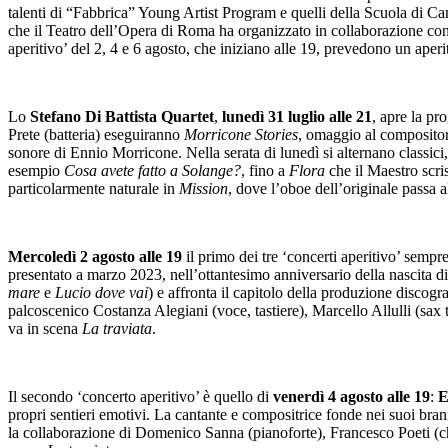
talenti di “Fabbrica” Young Artist Program e quelli della Scuola di Ca
che il Teatro dell’Opera di Roma ha organizzato in collaborazione con F
aperitivo’ del 2, 4 e 6 agosto, che iniziano alle 19, prevedono un aperit
Lo
Stefano Di Battista Quartet
,
lunedì 31 luglio alle 21
, apre la pr
Prete (batteria) eseguiranno
Morricone Stories
, omaggio al compositor
sonore di Ennio Morricone. Nella serata di lunedì si alternano classici
esempio
Cosa avete fatto a Solange?
, fino a
Flora
che il Maestro scris
particolarmente naturale in
Mission
, dove l’oboe dell’originale passa 
Mercoledì 2 agosto alle 19
il primo dei tre ‘concerti aperitivo’ sempr
presentato
a marzo 2023, nell’ottantesimo anniversario della nascita di 
mare
e
Lucio dove vai
) e affronta il capitolo della produzione discog
palcoscenico Costanza Alegiani (voce, tastiere), Marcello Allulli (sax 
va in scena
La traviata
.
Il secondo ‘concerto aperitivo’ è quello di
venerdì 4 agosto alle 19
:
E
propri sentieri emotivi. La cantante e compositrice fonde nei suoi bran
la collaborazione di Domenico Sanna (pianoforte), Francesco Poeti (ch