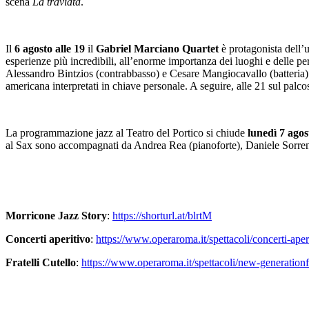
scena
La traviata
.
Il
6 agosto alle 19
il
Gabriel Marciano Quartet
è protagonista dell’u
esperienze più incredibili, all’enorme importanza dei luoghi e delle pe
Alessandro Bintzios (contrabbasso) e Cesare Mangiocavallo (batteria). L
americana interpretati in chiave personale. A seguire, alle 21 sul pal
La programmazione jazz al Teatro del Portico si chiude
lunedì 7 agost
al Sax sono accompagnati da Andrea Rea (pianoforte), Daniele Sorrenti
Morricone Jazz Story
:
https://shorturl.at/blrtM
Concerti aperitivo
:
https://www.operaroma.it/spettacoli/concerti-aper
Fratelli Cutello
:
https://www.operaroma.it/spettacoli/new-generationfra