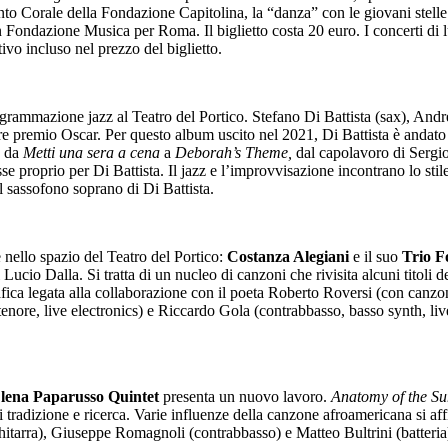
nto Corale della Fondazione Capitolina, la “danza” con le giovani stelle
ondazione Musica per Roma. Il biglietto costa 20 euro. I concerti di lun
ivo incluso nel prezzo del biglietto.
ogrammazione jazz al Teatro del Portico. Stefano Di Battista (sax), And
e premio Oscar. Per questo album uscito nel 2021, Di Battista è andato 
, da
Metti una sera a cena
a
Deborah’s Theme
,
dal capolavoro di Serg
se proprio per Di Battista. Il jazz e l’improvvisazione incontrano lo sti
al sassofono soprano di Di Battista.
e nello spazio del Teatro del Portico:
Costanza Alegiani
e il suo
Trio F
Lucio Dalla. Si tratta di un nucleo di canzoni che rivisita alcuni titoli d
rafica legata alla collaborazione con il poeta Roberto Roversi (con canzo
tenore, live electronics) e Riccardo Gola (contrabbasso, basso synth, liv
lena Paparusso Quintet
presenta un nuovo lavoro.
Anatomy of the S
i tradizione e ricerca. Varie influenze della canzone afroamericana si a
itarra), Giuseppe Romagnoli (contrabbasso) e Matteo Bultrini (batteria)