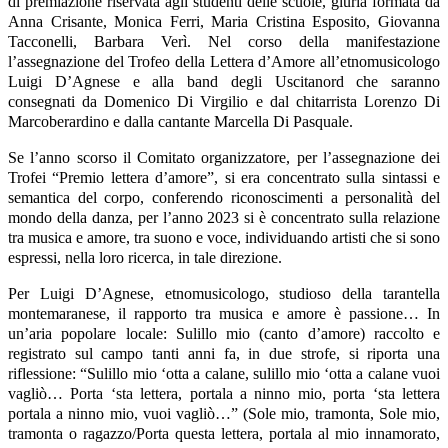
di premiazione riservata agli studenti delle scuole, giuria formata da
Anna Crisante, Monica Ferri, Maria Cristina Esposito, Giovanna
Tacconelli, Barbara Verì. Nel corso della manifestazione
l’assegnazione del Trofeo della Lettera d’Amore all’etnomusicologo
Luigi D’Agnese e alla band degli Uscitanord che saranno
consegnati da Domenico Di Virgilio e dal chitarrista Lorenzo Di
Marcoberardino e dalla cantante Marcella Di Pasquale.
Se l’anno scorso il Comitato organizzatore, per l’assegnazione dei
Trofei “Premio lettera d’amore”, si era concentrato sulla sintassi e
semantica del corpo, conferendo riconoscimenti a personalità del
mondo della danza, per l’anno 2023 si è concentrato sulla relazione
tra musica e amore, tra suono e voce, individuando artisti che si sono
espressi, nella loro ricerca, in tale direzione.
Per Luigi D’Agnese, etnomusicologo, studioso della tarantella
montemaranese, il rapporto tra musica e amore è passione… In
un’aria popolare locale: Sulillo mio (canto d’amore) raccolto e
registrato sul campo tanti anni fa, in due strofe, si riporta una
riflessione: “Sulillo mio ‘otta a calane, sulillo mio ‘otta a calane vuoi
vagliò… Porta ‘sta lettera, portala a ninno mio, porta ‘sta lettera
portala a ninno mio, vuoi vagliò…” (Sole mio, tramonta, Sole mio,
tramonta o ragazzo/Porta questa lettera, portala al mio innamorato,