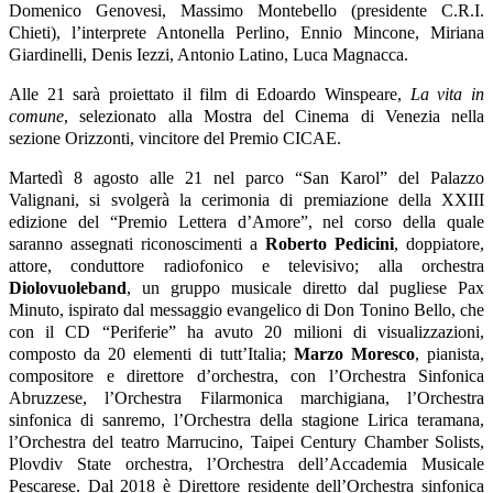
Domenico Genovesi, Massimo Montebello (presidente C.R.I.
Chieti), l’interprete Antonella Perlino, Ennio Mincone, Miriana
Giardinelli, Denis Iezzi, Antonio Latino, Luca Magnacca.
Alle 21 sarà proiettato il film di Edoardo Winspeare,
La vita in
comune
, selezionato alla Mostra del Cinema di Venezia nella
sezione Orizzonti, vincitore del Premio CICAE.
Martedì 8 agosto alle 21 nel parco “San Karol” del Palazzo
Valignani, si svolgerà la cerimonia di premiazione della XXIII
edizione del “Premio Lettera d’Amore”, nel corso della quale
saranno assegnati riconoscimenti a
Roberto Pedicini
, doppiatore,
attore, conduttore radiofonico e televisivo; alla orchestra
Diolovuoleband
, un gruppo musicale diretto dal pugliese Pax
Minuto, ispirato dal messaggio evangelico di Don Tonino Bello, che
con il CD “Periferie” ha avuto 20 milioni di visualizzazioni,
composto da 20 elementi di tutt’Italia;
Marzo Moresco
, pianista,
compositore e direttore d’orchestra, con l’Orchestra Sinfonica
Abruzzese, l’Orchestra Filarmonica marchigiana, l’Orchestra
sinfonica di sanremo, l’Orchestra della stagione Lirica teramana,
l’Orchestra del teatro Marrucino, Taipei Century Chamber Solists,
Plovdiv State orchestra, l’Orchestra dell’Accademia Musicale
Pescarese. Dal 2018 è Direttore residente dell’Orchestra sinfonica