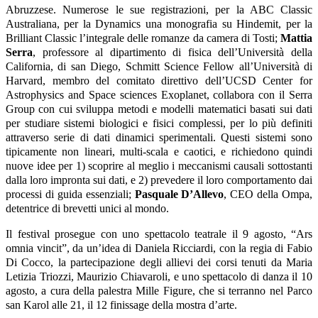
Abruzzese. Numerose le sue registrazioni, per la ABC Classic
Australiana, per la Dynamics una monografia su Hindemit, per la
Brilliant Classic l’integrale delle romanze da camera di Tosti;
Mattia
Serra
, professore al dipartimento di fisica dell’Università della
California, di san Diego, Schmitt Science Fellow all’Università di
Harvard, membro del comitato direttivo dell’UCSD Center for
Astrophysics and Space sciences Exoplanet, collabora con il Serra
Group con cui sviluppa metodi e modelli matematici basati sui dati
per studiare sistemi biologici e fisici complessi, per lo più definiti
attraverso serie di dati dinamici sperimentali. Questi sistemi sono
tipicamente non lineari, multi-scala e caotici, e richiedono quindi
nuove idee per 1) scoprire al meglio i meccanismi causali sottostanti
dalla loro impronta sui dati, e 2) prevedere il loro comportamento dai
processi di guida essenziali;
Pasquale D’Allevo
, CEO della Ompa,
detentrice di brevetti unici al mondo.
Il festival prosegue con uno spettacolo teatrale il 9 agosto, “Ars
omnia vincit”, da un’idea di Daniela Ricciardi, con la regia di Fabio
Di Cocco, la partecipazione degli allievi dei corsi tenuti da Maria
Letizia Triozzi, Maurizio Chiavaroli, e uno spettacolo di danza il 10
agosto, a cura della palestra Mille Figure, che si terranno nel Parco
san Karol alle 21, il 12 finissage della mostra d’arte.