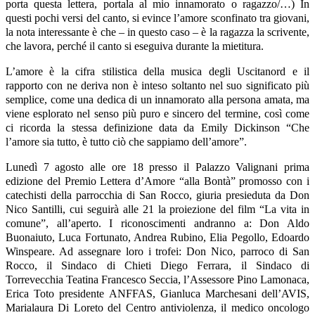
porta questa lettera, portala al mio innamorato o ragazzo/…) In
questi pochi versi del canto, si evince l’amore sconfinato tra giovani,
la nota interessante è che – in questo caso – è la ragazza la scrivente,
che lavora, perché il canto si eseguiva durante la mietitura.
L’amore è la cifra stilistica della musica degli Uscitanord e il
rapporto con ne deriva non è inteso soltanto nel suo significato più
semplice, come una dedica di un innamorato alla persona amata, ma
viene esplorato nel senso più puro e sincero del termine, così come
ci ricorda la stessa definizione data da Emily Dickinson “Che
l’amore sia tutto, è tutto ciò che sappiamo dell’amore”.
Lunedì 7 agosto alle ore 18 presso il Palazzo Valignani prima
edizione del Premio Lettera d’Amore “alla Bontà” promosso con i
catechisti della parrocchia di San Rocco, giuria presieduta da Don
Nico Santilli, cui seguirà alle 21 la proiezione del film “La vita in
comune”, all’aperto. I riconoscimenti andranno a: Don Aldo
Buonaiuto, Luca Fortunato, Andrea Rubino, Elia Pegollo, Edoardo
Winspeare. Ad assegnare loro i trofei: Don Nico, parroco di San
Rocco, il Sindaco di Chieti Diego Ferrara, il Sindaco di
Torrevecchia Teatina Francesco Seccia, l’Assessore Pino Lamonaca,
Erica Toto presidente ANFFAS, Gianluca Marchesani dell’AVIS,
Marialaura Di Loreto del Centro antiviolenza, il medico oncologo