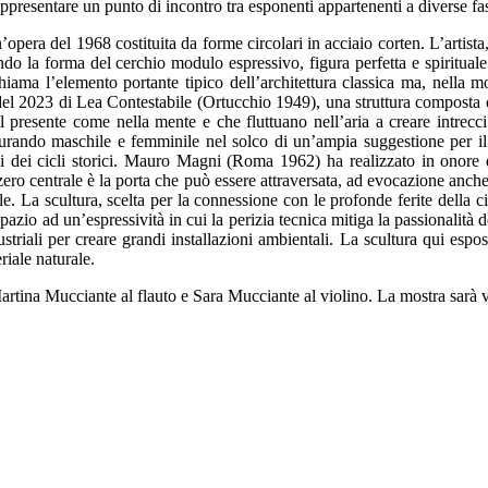
ppresentare un punto di incontro tra esponenti appartenenti a diverse fasi d
a del 1968 costituita da forme circolari in acciaio corten. L’artista, 
ndo la forma del cerchio modulo espressivo, figura perfetta e spiritual
ichiama l’elemento portante tipico dell’architettura classica ma, nell
del 2023 di Lea Contestabile (Ortucchio 1949), una struttura composta d
l presente come nella mente e che fluttuano nell’aria a creare intrec
gurando maschile e femminile nel solco di un’ampia suggestione per i
rsi dei cicli storici. Mauro Magni (Roma 1962) ha realizzato in onore d
 zero centrale è la porta che può essere attraversata, ad evocazione anch
 La scultura, scelta per la connessione con le profonde ferite della citt
azio ad un’espressività in cui la perizia tecnica mitiga la passionalità 
iali per creare grandi installazioni ambientali. La scultura qui esposta,
riale naturale.
artina Mucciante al flauto e Sara Mucciante al violino. La mostra sarà v