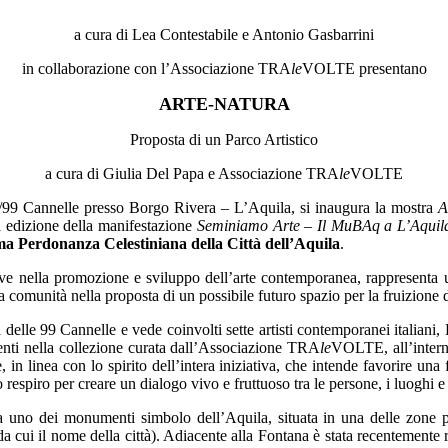
a cura di Lea Contestabile e Antonio Gasbarrini
in collaborazione con l’Associazione TRA
le
VOLTE presentano
ARTE-NATURA
Proposta di un Parco Artistico
a cura di Giulia Del Papa e Associazione TRA
le
VOLTE
e/99 Cannelle presso Borgo Rivera – L’Aquila, si inaugura la mostra
A
 edizione della manifestazione
Seminiamo Arte – Il MuBAq a L’Aquila 
a Perdonanza Celestiniana della Città dell’Aquila
.
ttive nella promozione e sviluppo dell’arte contemporanea, rappresenta 
la comunità nella proposta di un possibile futuro spazio per la fruizione d
delle 99 Cannelle e vede coinvolti sette artisti contemporanei italiani
enti nella collezione curata dall’Associazione TRA
le
VOLTE, all’interno
in linea con lo spirito dell’intera iniziativa, che intende favorire una fr
o respiro per creare un dialogo vivo e fruttuoso tra le persone, i luoghi 
 uno dei monumenti simbolo dell’Aquila, situata in una delle zone più 
a cui il nome della città). Adiacente alla Fontana è stata recentemente r