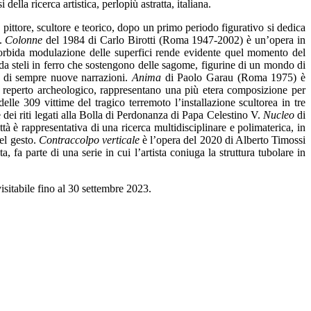
ella ricerca artistica, perlopiù astratta, italiana.
pittore, scultore e teorico, dopo un primo periodo figurativo si dedica
e.
Colonne
del 1984 di Carlo Birotti (Roma 1947-2002) è un’opera in
a morbida modulazione delle superfici rende evidente quel momento del
a steli in ferro che sostengono delle sagome, figurine di un mondo di
ci di sempre nuove narrazioni.
Anima
di Paolo Garau (Roma 1975) è
l reperto archeologico, rappresentano una più etera composizione per
elle 309 vittime del tragico terremoto l’installazione scultorea in tre
e dei riti legati alla Bolla di Perdonanza di Papa Celestino V.
Nucleo
di
à è rappresentativa di una ricerca multidisciplinare e polimaterica, in
del gesto.
Contraccolpo verticale
è l’opera del 2020 di Alberto Timossi
 fa parte di una serie in cui l’artista coniuga la struttura tubolare in
isitabile fino al 30 settembre 2023.