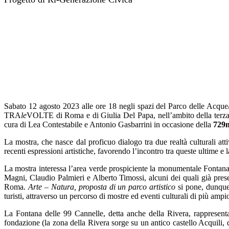
Sabato 12 agosto 2023 alle ore 18 negli spazi del Parco delle Acqu
TRA
le
VOLTE di Roma e di Giulia Del Papa, nell’ambito della terza
cura di Lea Contestabile e Antonio Gasbarrini in occasione della
729m
La mostra, che nasce dal proficuo dialogo tra due realtà culturali a
recenti espressioni artistiche, favorendo l’incontro tra queste ultime e 
La mostra interessa l’area verde prospiciente la monumentale Fontana 
Magni, Claudio Palmieri e Alberto Timossi, alcuni dei quali già pres
Roma.
Arte – Natura, proposta di un parco artistico
si pone, dunque, 
turisti, attraverso un percorso di mostre ed eventi culturali di più ampi
La Fontana delle 99 Cannelle, detta anche della Rivera, rappresenta
fondazione (la zona della Rivera sorge su un antico castello Acquili, d