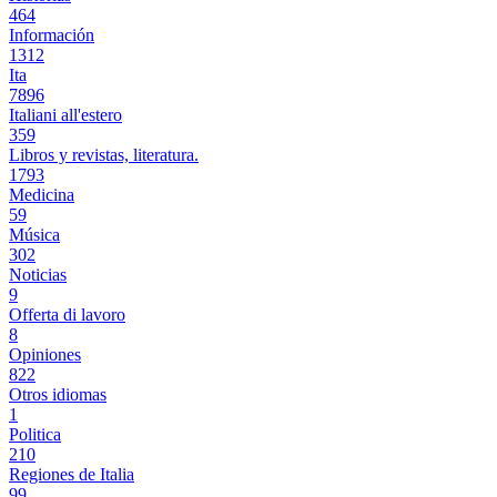
464
Información
1312
Ita
7896
Italiani all'estero
359
Libros y revistas, literatura.
1793
Medicina
59
Música
302
Noticias
9
Offerta di lavoro
8
Opiniones
822
Otros idiomas
1
Politica
210
Regiones de Italia
99