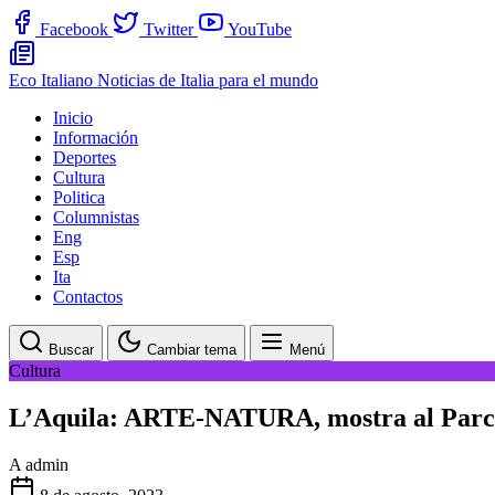
Facebook
Twitter
YouTube
Eco Italiano
Noticias de Italia para el mundo
Inicio
Información
Deportes
Cultura
Politica
Columnistas
Eng
Esp
Ita
Contactos
Buscar
Cambiar tema
Menú
Cultura
L’Aquila: ARTE-NATURA, mostra al Parco
A
admin