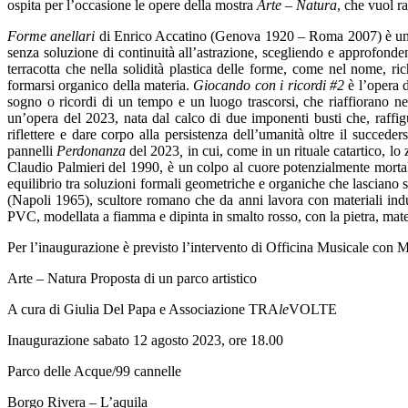
ospita per l’occasione le opere della mostra
Arte – Natura
, che vuol ra
Forme anellari
di Enrico Accatino (Genova 1920 – Roma 2007) è un’oper
senza soluzione di continuità all’astrazione, scegliendo e approfonde
terracotta che nella solidità plastica delle forme, come nel nome, r
formarsi organico della materia.
Giocando con i ricordi #2
è l’opera 
sogno o ricordi di un tempo e un luogo trascorsi, che riaffiorano ne
un’opera del 2023, nata dal calco di due imponenti busti che, raffi
riflettere e dare corpo alla persistenza dell’umanità oltre il succede
pannelli
Perdonanza
del 2023
,
in cui, come in un rituale catartico, lo
Claudio Palmieri del 1990, è un colpo al cuore potenzialmente mortale.
equilibrio tra soluzioni formali geometriche e organiche che lasciano sp
(Napoli 1965), scultore romano che da anni lavora con materiali industr
PVC, modellata a fiamma e dipinta in smalto rosso, con la pietra, mate
Per l’inaugurazione è previsto l’intervento di Officina Musicale con M
Arte – Natura Proposta di un parco artistico
A cura di Giulia Del Papa e Associazione TRA
le
VOLTE
Inaugurazione sabato 12 agosto 2023, ore 18.00
Parco delle Acque/99 cannelle
Borgo Rivera – L’aquila