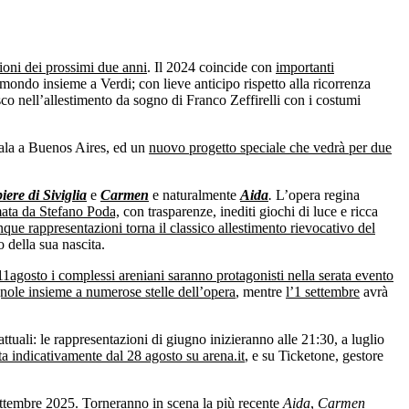
oni dei prossimi due anni
. Il 2024 coincide con
importanti
 mondo insieme a Verdi; con lieve anticipo rispetto alla ricorrenza
co nell’allestimento da sogno di Franco Zeffirelli con i costumi
Scala a Buenos Aires, ed un
nuovo progetto speciale che vedrà per due
iere
di
Siviglia
e
Carmen
e naturalmente
Aida
.
L’opera regina
rmata da Stefano Poda,
con trasparenze, inediti giochi di luce e ricca
nque rappresentazioni torna il classico allestimento rievocativo del
 della sua nascita.
11agosto i complessi areniani saranno protagonisti nella serata evento
nole insieme a numerose stelle dell’opera
, mentre
l’1 settembre
avrà
 attuali: le rappresentazioni di giugno inizieranno alle 21:30, a luglio
ta indicativamente dal 28 agosto su arena.it
, e su Ticketone, gestore
settembre 2025
. Torneranno in scena la più recente
Aida
,
Carmen