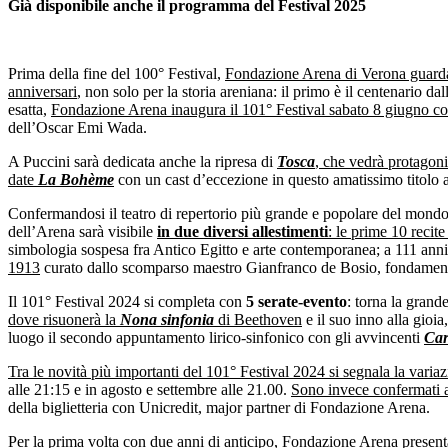
Già disponibile anche il programma del Festival 2025
Prima della fine del 100° Festival,
Fondazione Arena di Verona guarda 
anniversari
, non solo per la storia areniana: il primo è il centenario 
esatta,
Fondazione Arena inaugura il 101° Festival sabato 8 giugno c
dell’Oscar Emi Wada.
A Puccini sarà dedicata anche la ripresa di
Tosca
, che vedrà protagon
date
La
Bohème
con un cast d’eccezione in questo amatissimo titolo a 
Confermandosi il teatro di repertorio più grande e popolare del mond
dell’Arena sarà visibile
in due diversi allestimenti
: le prime 10 recit
simbologia sospesa fra Antico Egitto e arte contemporanea; a 111 anni
1913
curato dallo scomparso maestro Gianfranco de Bosio, fondamental
Il 101° Festival 2024 si completa con
5 serate-evento
: torna la grand
dove risuonerà la
Nona sinfonia
di Beethoven
e il suo inno alla gioia
luogo il secondo appuntamento lirico-sinfonico con gli avvincenti
Ca
Tra le novità più importanti del 101° Festival 2024 si segnala la variazi
alle 21:15 e in agosto e settembre alle 21.00.
Sono invece confermati an
della biglietteria con Unicredit, major partner di Fondazione Arena.
Per la prima volta con due anni di anticipo, Fondazione Arena prese