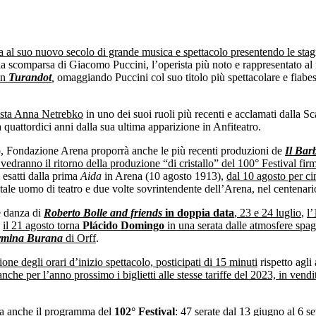
al suo nuovo secolo di grande musica e spettacolo presentendo le stagi
dalla scomparsa di Giacomo Puccini, l’operista più noto e rappresentato al
on
Turandot
,
omaggiando Puccini col suo titolo più spettacolare e fiabes
ista Anna Netrebko
in uno dei suoi ruoli più recenti e acclamati dalla 
quattordici anni dalla sua ultima apparizione in Anfiteatro.
o, Fondazione Arena proporrà anche le più recenti produzioni de
Il
Barb
e vedranno il ritorno della produzione “di cristallo” del 100° Festival fi
 esatti dalla prima
Aida
in Arena (10 agosto 1913),
dal 10 agosto per ci
e uomo di teatro e due volte sovrintendente dell’Arena, nel centenario
e danza di
Roberto Bolle and friends
in doppia data
, 23 e 24 luglio
,
l’
,
il 21 agosto torna
Plácido Domingo
in una serata dalle atmosfere spag
rmina Burana
di Orff
.
one degli orari d’inizio spettacolo, posticipati di 15 minuti
rispetto agli
che per l’anno prossimo i biglietti alle stesse tariffe del 2023, in vendi
nta anche il programma del
102° Festival
: 47 serate dal 13 giugno al 6 