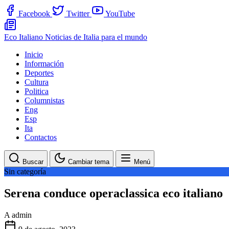
Facebook
Twitter
YouTube
Eco Italiano
Noticias de Italia para el mundo
Inicio
Información
Deportes
Cultura
Politica
Columnistas
Eng
Esp
Ita
Contactos
Buscar
Cambiar tema
Menú
Sin categoría
Serena conduce operaclassica eco italiano
A
admin