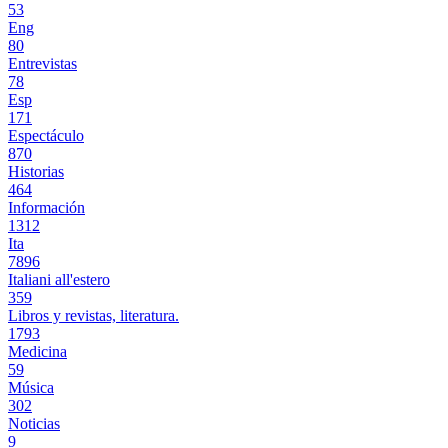
53
Eng
80
Entrevistas
78
Esp
171
Espectáculo
870
Historias
464
Información
1312
Ita
7896
Italiani all'estero
359
Libros y revistas, literatura.
1793
Medicina
59
Música
302
Noticias
9