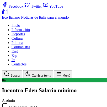
Facebook
Twitter
YouTube
Eco Italiano
Noticias de Italia para el mundo
Inicio
Información
Deportes
Cultura
Politica
Columnistas
Eng
Esp
Ita
Contactos
Buscar
Cambiar tema
Menú
Ita
Incontro Eden Salario minimo
A
admin