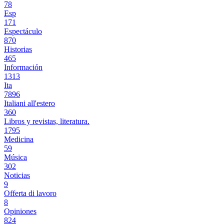
78
Esp
171
Espectáculo
870
Historias
465
Información
1313
Ita
7896
Italiani all'estero
360
Libros y revistas, literatura.
1795
Medicina
59
Música
302
Noticias
9
Offerta di lavoro
8
Opiniones
824