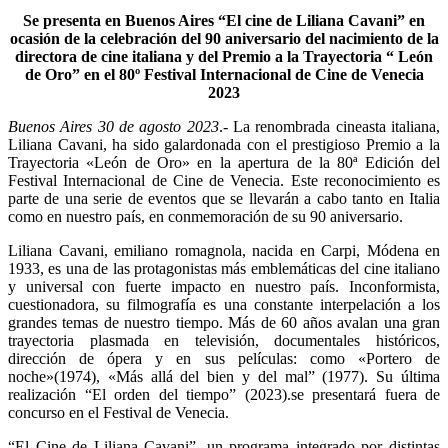
Se presenta en Buenos Aires “El cine de Liliana Cavani” en
ocasión de la celebración del 90 aniversario del nacimiento de la
directora de cine italiana y del Premio a la Trayectoria “ León
de Oro” en el 80º Festival Internacional de Cine de Venecia
2023
Buenos Aires 30 de agosto 2023
.- La renombrada cineasta italiana,
Liliana Cavani, ha sido galardonada con el prestigioso Premio a la
Trayectoria «León de Oro» en la apertura de la 80ª Edición del
Festival Internacional de Cine de Venecia. Este reconocimiento es
parte de una serie de eventos que se llevarán a cabo tanto en Italia
como en nuestro país, en conmemoración de su 90 aniversario.
Liliana Cavani, emiliano romagnola, nacida en Carpi, Módena en
1933, es una de las protagonistas más emblemáticas del cine italiano
y universal con fuerte impacto en nuestro país. Inconformista,
cuestionadora, su filmografía es una constante interpelación a los
grandes temas de nuestro tiempo. Más de 60 años avalan una gran
trayectoria plasmada en televisión, documentales históricos,
dirección de ópera y en sus películas: como «Portero de
noche»(1974), «Más allá del bien y del mal” (1977). Su última
realización “El orden del tiempo” (2023).se presentará fuera de
concurso en el Festival de Venecia.
“El Cine de Liliana Cavani”, un programa integrado por distintas