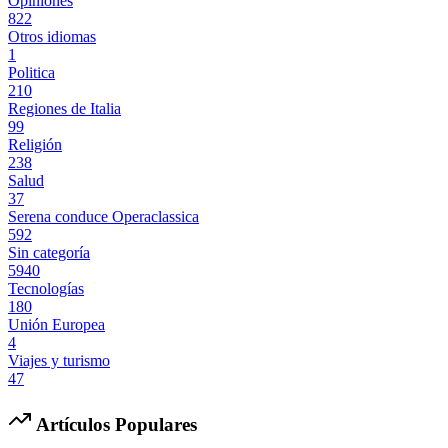
Opiniones
822
Otros idiomas
1
Politica
210
Regiones de Italia
99
Religión
238
Salud
37
Serena conduce Operaclassica
592
Sin categoría
5940
Tecnologías
180
Unión Europea
4
Viajes y turismo
47
Artículos Populares