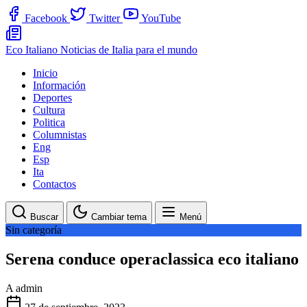
Facebook
Twitter
YouTube
Eco Italiano
Noticias de Italia para el mundo
Inicio
Información
Deportes
Cultura
Politica
Columnistas
Eng
Esp
Ita
Contactos
Buscar
Cambiar tema
Menú
Sin categoría
Serena conduce operaclassica eco italiano
A
admin