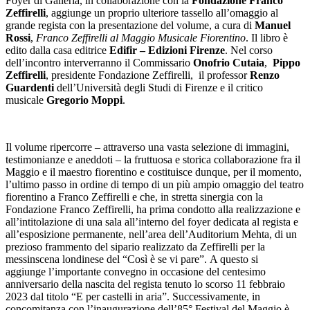
Foyer di Galleria, in collaborazione con la
Fondazione Franco
Zeffirelli
, aggiunge un proprio ulteriore tassello all’omaggio al
grande regista con la presentazione del volume, a cura di
Manuel
Rossi
,
Franco Zeffirelli al Maggio Musicale Fiorentino
. Il libro è
edito dalla casa editrice
Edifir – Edizioni Firenze
. Nel corso
dell’incontro interverranno il Commissario
Onofrio Cutaia
,
Pippo
Zeffirelli
, presidente Fondazione Zeffirelli, il professor
Renzo
Guardenti
dell’Università degli Studi di Firenze e il critico
musicale
Gregorio Moppi
.
Il volume ripercorre – attraverso una vasta selezione di immagini,
testimonianze e aneddoti – la fruttuosa e storica collaborazione fra il
Maggio e il maestro fiorentino e costituisce dunque, per il momento,
l’ultimo passo in ordine di tempo di un più ampio omaggio del teatro
fiorentino a Franco Zeffirelli e che, in stretta sinergia con la
Fondazione Franco Zeffirelli, ha prima condotto alla realizzazione e
all’intitolazione di una sala all’interno del foyer dedicata al regista e
all’esposizione permanente, nell’area dell’Auditorium Mehta, di un
prezioso frammento del sipario realizzato da Zeffirelli per la
messinscena londinese del “Così è se vi pare”. A questo si
aggiunge l’importante convegno in occasione del centesimo
anniversario della nascita del regista tenuto lo scorso 11 febbraio
2023 dal titolo “E per castelli in aria”. Successivamente, in
concomitanza con l’inaugurazione dell’85° Festival del Maggio è