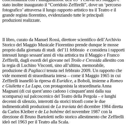
stato inoltre inaugurato il “Corridoio Zeffirelli”, dove un ‘percorso
fotografico’ attraversa il lungo rapporto artistico tra il Teatro e il
grande regista fiorentino, evidenziando tutte le principali
produzioni realizzate.
Il libro, curato da Manuel Rossi, direttore scientifico dell’Archivio
Storico del Maggio Musicale Fiorentino prende dunque le mosse
proprio dalla giornata di studi del’11 febbraio e considera i rapporti
intessuti lungo sessant’anni di vita artistica tra il Maggio e Franco
Zeffirelli, dagli esordi del giovane nel
Troilo e Cressida
allestito con
la regia di Luchino Visconti, sino all’ultima, memorabile,
produzione di
Pagliacci
tenuta nel febbraio 2009. Un rapporto che
vide momenti di straordinaria intesa – come il Maggio 1965 in cui
Zeffirelli inanellò la ripresa di
Euridice
, a Boboli, insieme a
Romeo
e Giulietta
e
La Lupa
, con protagonista la straordinaria Anna
Magnani (di cui quest’anno cadono i cinquant’anni dalla sua
scomparsa) sul palcoscenico del Teatro della Pergola – e lunghi
decenni di silenzio, interrotti da storici trionfi come le due
indimenticabili produzioni de
La traviata
del dicembre 1984 diretta
da Carlos Kleiber e de
La bohème
del novembre 1987 con la
direzione di Bruno Bartoletti nello storico allestimento che Zeffirelli
ideò nel 1963 per il Teatro alla Scala.