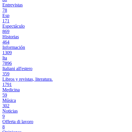
Entrevistas
78
Esp
171
Espectáculo
869
Historias
464
Información
1309
Ita
7896
Italiani all'estero
359
Libros y revistas, literatura.
1791
Medicina
59
Música
302
Noticias
9
Offerta di lavoro
8