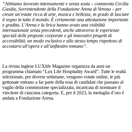
“
Abbiamo lavorato intensamente e senza sosta – commenta Cecilia
Gasdia, Sovrintendente della Fondazione Arena di Verona –
per
creare un’estate ricca di arte, musica e bellezza
,
in grado di lasciare
il segno in tutto il mondo.
È
certamente una attestazione importante
e gradita
. L’Arena e la lirica hanno avuto una visibilità
internazionale senza precedent
i,
anche attraverso le esperienze
speciali delle proposte corporate
e gli innovativi progetti di
accessibilità
, un modo esclusivo e allo stesso tempo rispettoso di
accostarsi
all’opera e all’anfiteatro romano
”.
La rivista inglese LUXlife Magazine organizza da anni un
programma chiamato “Lux Life Hospitality Award”. Tutte le realtà
selezionate, per diverse settimane, vengono votate online, le più
gettonate entrano a far parte della rosa di candidati che passano al
vaglio della commissione specializzata, incaricata di nominare il
vincitore di ciascuna categoria. E, per il 2023, la medaglia d’oro è
andata a Fondazione Arena.