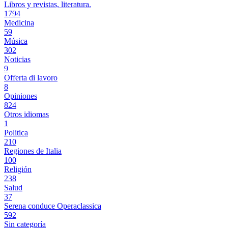
Libros y revistas, literatura.
1794
Medicina
59
Música
302
Noticias
9
Offerta di lavoro
8
Opiniones
824
Otros idiomas
1
Politica
210
Regiones de Italia
100
Religión
238
Salud
37
Serena conduce Operaclassica
592
Sin categoría