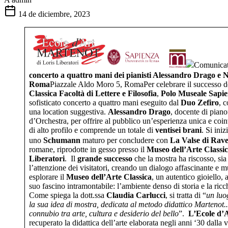
14 de diciembre, 2023
Comunicat
concerto a quattro mani dei pianisti Alessandro Drago e N
Roma
Piazzale Aldo Moro 5, RomaPer celebrare il successo d
Classica
Facoltà di Lettere e Filosofia
,
Polo Museale Sapi
sofisticato concerto a quattro mani eseguito dal
Duo Zefiro
, 
una location suggestiva.
Alessandro Drago
, docente di piano
d’Orchestra, per offrire al pubblico un’esperienza unica e coinv
di alto profilo e comprende un totale di
ventisei brani
. Si ini
uno
Schumann
maturo per concludere con
La Valse di Rave
romane, riprodotte in gesso presso il
Museo dell’Arte Classi
Liberatori
. Il
grande successo
che la mostra ha riscosso, sia
l’attenzione dei visitatori, creando un dialogo affascinante e mul
esplorare il
Museo dell’Arte Classica
, un autentico gioiello,
suo fascino intramontabile: l’ambiente denso di storia e la ricc
Come spiega la dott.ssa
Claudia Carlucci
, si tratta di “
un luo
la sua idea di mostra, dedicata al metodo didattico Martenot.
connubio tra arte, cultura e desiderio del bello
”.
L’Ecole d’A
recuperato la didattica dell’arte elaborata negli anni ‘30 dall