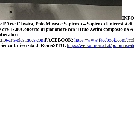
INFO
ll’Arte Classica, Polo Museale Sapienza – Sapienza Università 
 ore 17.00
Concerto di pianoforte con il Duo Zefiro composto da A
iberatori
not-arts-
plastiques.com
FACEBOOK:
https://www.facebook.com/
ecol
pienza Università di Roma
SITO:
https://web.uniroma1.it/
polomuseal