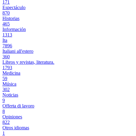
171
Espectáculo
870
Historias
465
Información
1313
Ita
7896
Italiani all'estero
360
Libros y revistas, literatura.
1793
Medicina
59
Música
302
Noticias
9
Offerta di lavoro
8
Opiniones
822
Otros idiomas
1