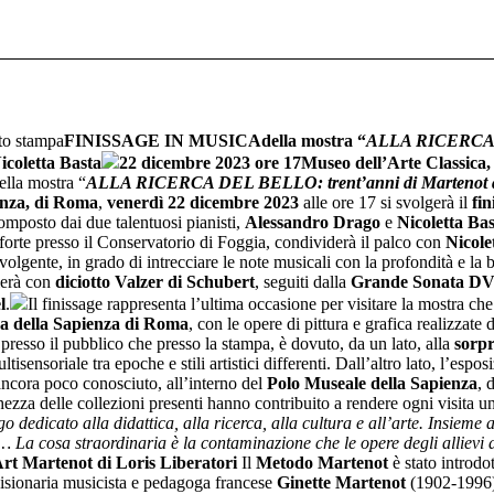
o stampa
FINISSAGE IN MUSICA
della mostra “
ALLA RICERCA D
icoletta Basta
22 dicembre 2023 ore 17
Museo dell’Arte Classica
ella mostra “
ALLA RICERCA DEL BELLO: trent’anni di Martenot
enza, di Roma
,
venerdì 22 dicembre 2023
alle ore 17 si svolgerà il
fin
composto dai due talentuosi pianisti,
Alessandro Drago
e
Nicoletta Ba
forte presso il Conservatorio di Foggia, condividerà il palco con
Nicole
olgente, in grado di intrecciare le note musicali con la profondità e la 
zierà con
diciotto Valzer di Schubert
, seguiti dalla
Grande Sonata DV
l
.
Il finissage rappresenta l’ultima occasione per visitare la mostra ch
ca della Sapienza di Roma
, con le opere di pittura e grafica realizzate d
 presso il pubblico che presso la stampa, è dovuto, da un lato, alla
sorpr
tisensoriale tra epoche e stili artistici differenti. Dall’altro lato, l’espo
 ancora poco conosciuto, all’interno del
Polo
Museale della Sapienza
, 
hezza delle collezioni presenti hanno contribuito a rendere ogni visita u
go dedicato alla didattica, alla ricerca, alla cultura e all’arte. Insiem
… La cosa straordinaria è la contaminazione che le opere degli allievi 
rt Martenot di Loris Liberatori
Il
Metodo Martenot
è stato introdo
a visionaria musicista e pedagoga francese
Ginette Martenot
(1902-1996).