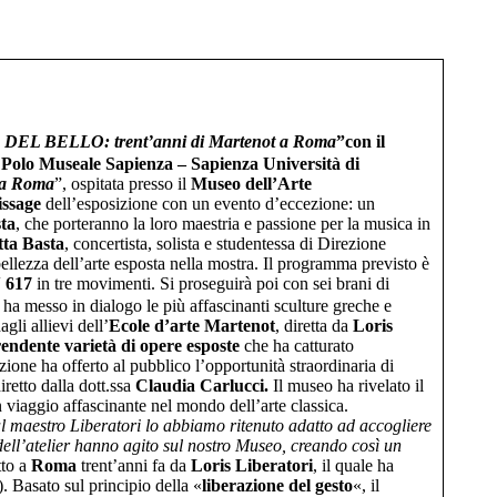
EL BELLO: trent’anni di Martenot a Roma
”
con il
,
Polo Museale Sapienza – Sapienza Università di
 a Roma
”, ospitata presso il
Museo dell’Arte
issage
dell’esposizione con un evento d’eccezione: un
sta
, che porteranno la loro maestria e passione per la musica in
tta Basta
, concertista, solista e studentessa di Direzione
bellezza dell’arte esposta nella mostra. Il programma previsto è
 617
in tre movimenti. Si proseguirà poi con sei brani di
e ha messo in dialogo le più affascinanti sculture greche e
agli allievi dell’
Ecole d’arte Martenot
, diretta da
Loris
endente varietà di opere esposte
che ha catturato
sizione ha offerto al pubblico l’opportunità straordinaria di
diretto dalla dott.ssa
Claudia Carlucci.
Il museo ha rivelato il
n viaggio affascinante nel mondo dell’arte classica.
e al maestro Liberatori lo abbiamo ritenuto adatto ad accogliere
dell’atelier hanno agito sul nostro Museo, creando così un
tto a
Roma
trent’anni fa da
Loris Liberatori
, il quale ha
 Basato sul principio della «
liberazione del gesto
«, il