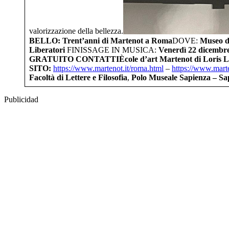
valorizzazione della bellezza.
BELLO: Trent’anni di Martenot a Roma
DOVE:
Museo de
Liberatori
FINISSAGE IN MUSICA:
Venerdì 22 dicembre
GRATUITO
CONTATTI
Ècole d’art Martenot di Loris L
SITO:
https://www.martenot.it/roma.
html
–
https://www.marte
Facoltà di Lettere e Filosofia
,
Polo Museale Sapienza – Sa
Publicidad