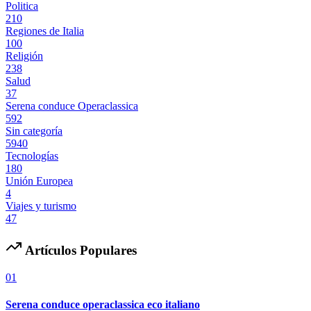
Politica
210
Regiones de Italia
100
Religión
238
Salud
37
Serena conduce Operaclassica
592
Sin categoría
5940
Tecnologías
180
Unión Europea
4
Viajes y turismo
47
Artículos Populares
01
Serena conduce operaclassica eco italiano