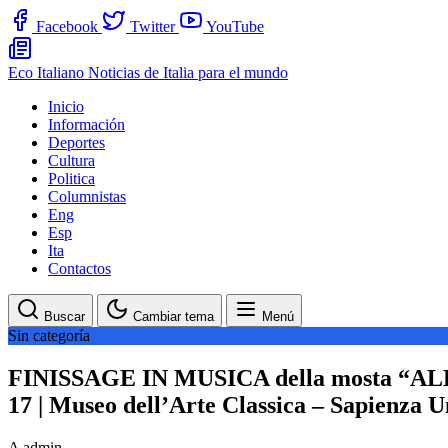
Facebook
Twitter
YouTube
Eco Italiano
Noticias de Italia para el mundo
Inicio
Información
Deportes
Cultura
Politica
Columnistas
Eng
Esp
Ita
Contactos
Buscar
Cambiar tema
Menú
Sin categoría
FINISSAGE IN MUSICA della mosta “ALLA
17 | Museo dell’Arte Classica – Sapienza 
A
admin