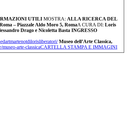
RMAZIONI UTILI
MOSTRA:
ALLA RICERCA DEL
di Roma – Piazzale Aldo Moro 5, Roma
A CURA DI:
Loris
lessandro Drago e Nicoletta Basta
INGRESSO
edartmartenotdilorislibera
tori/
Museo dell’Arte Classica,
e/museo-arte-
classica
CARTELLA STAMPA E IMMAGINI