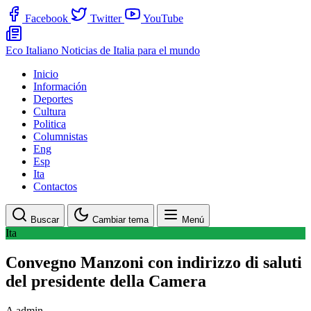
Facebook
Twitter
YouTube
Eco Italiano
Noticias de Italia para el mundo
Inicio
Información
Deportes
Cultura
Politica
Columnistas
Eng
Esp
Ita
Contactos
Buscar
Cambiar tema
Menú
Ita
Convegno Manzoni con indirizzo di saluti
del presidente della Camera
A
admin