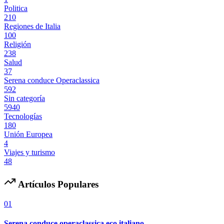
Politica
210
Regiones de Italia
100
Religión
238
Salud
37
Serena conduce Operaclassica
592
Sin categoría
5940
Tecnologías
180
Unión Europea
4
Viajes y turismo
48
Artículos Populares
01
Serena conduce operaclassica eco italiano