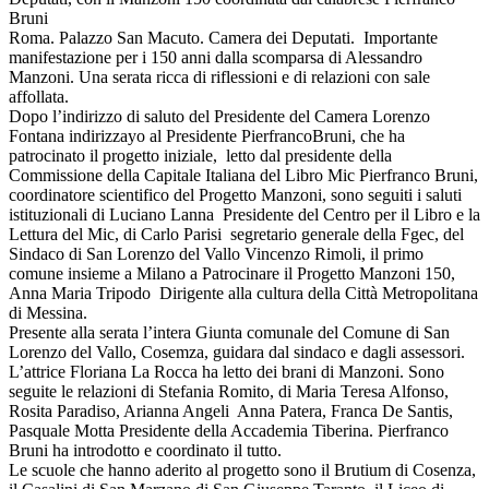
Bruni
Roma. Palazzo San Macuto. Camera dei Deputati. Importante
manifestazione per i 150 anni dalla scomparsa di Alessandro
Manzoni. Una serata ricca di riflessioni e di relazioni con sale
affollata.
Dopo l’indirizzo di saluto del Presidente del Camera Lorenzo
Fontana indirizzayo al Presidente PierfrancoBruni, che ha
patrocinato il progetto iniziale, letto dal presidente della
Commissione della Capitale Italiana del Libro Mic Pierfranco Bruni,
coordinatore scientifico del Progetto Manzoni, sono seguiti i saluti
istituzionali di Luciano Lanna Presidente del Centro per il Libro e la
Lettura del Mic, di Carlo Parisi segretario generale della Fgec, del
Sindaco di San Lorenzo del Vallo Vincenzo Rimoli, il primo
comune insieme a Milano a Patrocinare il Progetto Manzoni 150,
Anna Maria Tripodo Dirigente alla cultura della Città Metropolitana
di Messina.
Presente alla serata l’intera Giunta comunale del Comune di San
Lorenzo del Vallo, Cosemza, guidara dal sindaco e dagli assessori.
L’attrice Floriana La Rocca ha letto dei brani di Manzoni. Sono
seguite le relazioni di Stefania Romito, di Maria Teresa Alfonso,
Rosita Paradiso, Arianna Angeli Anna Patera, Franca De Santis,
Pasquale Motta Presidente della Accademia Tiberina. Pierfranco
Bruni ha introdotto e coordinato il tutto.
Le scuole che hanno aderito al progetto sono il Brutium di Cosenza,