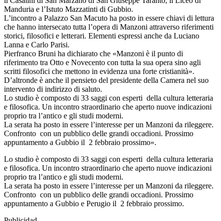
il Casalini di San Marzano di San Giuseppe Taranto, il Liceo di
Manduria e l’Istuto Mazzatinti di Gubbio.
L’incontro a Palazzo San Macuto ha posto in essere chiavi di lettura
che hanno intersecato tutta l’opera di Manzoni attraverso riferimenti
storici, filosofici e letterari. Elementi espressi anche da Luciano
Lanna e Carlo Parisi.
Pierfranco Bruni ha dichiarato che «Manzoni è il punto di
riferimento tra Otto e Novecento con tutta la sua opera sino agli
scritti filosofici che mettono in evidenza una forte cristianità».
D’altronde è anche il pensieto del presidente della Camera nel suo
intervento di indirizzo di saluto.
Lo studio è composto di 33 saggi con esperti della cultura letteraria
e filosofica. Un incontro straordinario che aperto nuove indicazioni
proprio tra l’antico e gli studi moderni.
La serata ha posto in essere l’interesse per un Manzoni da rileggere.
Confronto con un pubblico delle grandi occadioni. Prossimo
appuntamento a Gubbio il 2 febbraio prossimo».
Lo studio è composto di 33 saggi con esperti della cultura letteraria
e filosofica. Un incontro straordinario che aperto nuove indicazioni
proprio tra l’antico e gli studi moderni.
La serata ha posto in essere l’interesse per un Manzoni da rileggere.
Confronto con un pubblico delle grandi occadioni. Prossimo
appuntamento a Gubbio e Perugio il 2 febbraio prossimo.
Publicidad