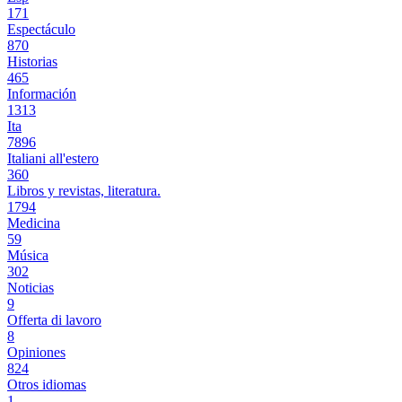
171
Espectáculo
870
Historias
465
Información
1313
Ita
7896
Italiani all'estero
360
Libros y revistas, literatura.
1794
Medicina
59
Música
302
Noticias
9
Offerta di lavoro
8
Opiniones
824
Otros idiomas
1