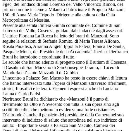
Fgec, del Sindaco di San Lorenzo del Vallo Vincenzo Rimoli, del
primo comune insieme a Milano a Patrocinare il Progetto Manzoni
150, di Anna Maria Tripodo Dirigente alla cultura della Città
Metropolitana di Messina.
Presente alla serata l’intera Giunta comunale del Comune di San
Lorenzo del Vallo, Cosenza, guidara dal sindaco e dagli assessori.
L’attrice Floriana La Rocca ha letto dei brani di Manzoni. Sono
seguite le relazioni di Stefania Romito, di Maria Teresa Alfonso,
Rosita Paradiso, Arianna Angeli Ippolita Patera, Franca De Santis,
Pasquale Motta, del Presidente della Accademia Tiberina. Pierfranco
Bruni ha introdotto e coordinato il tutto.
Le scuole che hanno aderito al progetto sono il Brutium di Cosenza,
il Casalini di San Marzano di San Giuseppe Taranto, il Liceo di
Manduria e l’Istuto Mazzatinti di Gubbio.
L’incontro a Palazzo San Macuto ha posto in essere chiavi di lettura
che hanno intersecato tutta l’opera di Manzoni attraverso riferimenti
storici, filosofici e letterari. Elementi espressi anche da Luciano
Lanna e Carlo Parisi.
Pierfranco Bruni ha dichiarato che «Manzoni è il punto di
riferimento tra Otto e Novecento con tutta la sua opera sino agli
scritti filosofici che mettono in evidenza una forte cristianità».
D’altronde è anche il pensieto del presidente della Camera nel suo
intervento di indirizzo di saluto che sottolinea nel suo indirizzo di
saluto: «Importante serata a Palazzo San Macuto, Camera dei
Deputati, con il Manzoni 150 coordinata dal calabrese Pierfranco