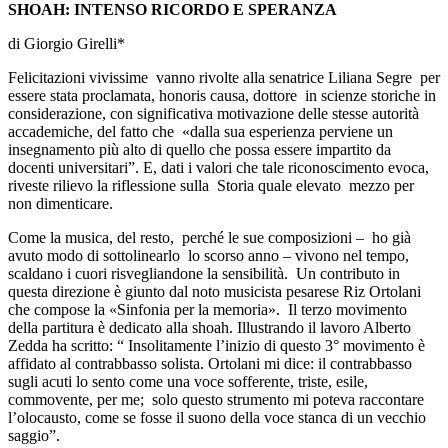
SHOAH: INTENSO RICORDO E SPERANZA
di Giorgio Girelli*
Felicitazioni vivissime vanno rivolte alla senatrice Liliana Segre per
essere stata proclamata, honoris causa, dottore in scienze storiche in
considerazione, con significativa motivazione delle stesse autorità
accademiche, del fatto che «dalla sua esperienza perviene un
insegnamento più alto di quello che possa essere impartito da
docenti universitari”. E, dati i valori che tale riconoscimento evoca,
riveste rilievo la riflessione sulla Storia quale elevato mezzo per
non dimenticare.
Come la musica, del resto,
perché le sue composizioni – ho già
avuto modo di sottolinearlo lo scorso anno – vivono nel tempo,
scaldano i cuori risvegliandone la sensibilità.
Un contributo in
questa direzione è giunto dal noto musicista pesarese Riz Ortolani
che compose la «Sinfonia per la
memoria». Il terzo movimento
della partitura è dedicato alla shoah. Illustrando il lavoro Alberto
Zedda ha scritto: “ Insolitamente l’inizio di questo 3° movimento è
affidato al contrabbasso solista. Ortolani mi dice: il contrabbasso
sugli acuti lo sento come una voce sofferente, triste, esile,
commovente, per me; solo questo strumento mi poteva raccontare
l’olocausto, come se fosse il suono della voce stanca di un vecchio
saggio”.