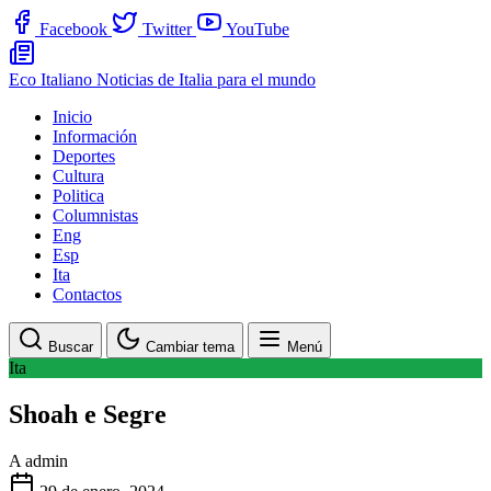
Facebook
Twitter
YouTube
Eco Italiano
Noticias de Italia para el mundo
Inicio
Información
Deportes
Cultura
Politica
Columnistas
Eng
Esp
Ita
Contactos
Buscar
Cambiar tema
Menú
Ita
Shoah e Segre
A
admin