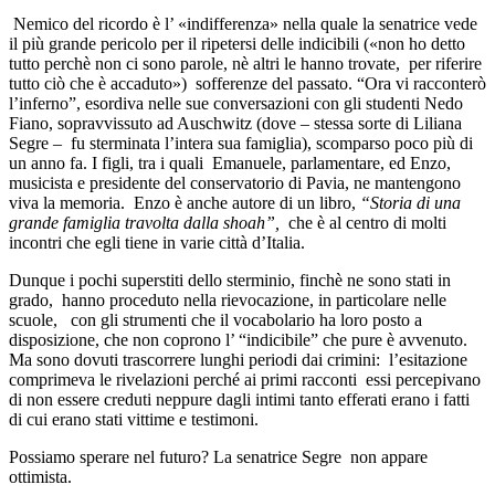
Nemico del ricordo è l’ «indifferenza» nella quale la senatrice vede
il più grande pericolo per il ripetersi delle indicibili («non ho detto
tutto perchè non ci sono parole, nè altri le hanno trovate, per riferire
tutto ciò che è accaduto») sofferenze del passato. “Ora vi racconterò
l’inferno”, esordiva nelle sue conversazioni con gli studenti Nedo
Fiano, sopravvissuto ad Auschwitz (dove – stessa sorte di Liliana
Segre – fu sterminata l’intera sua famiglia), scomparso poco più di
un anno fa. I figli, tra i quali Emanuele, parlamentare, ed Enzo,
musicista e presidente del conservatorio di Pavia, ne mantengono
viva la memoria. Enzo è anche autore di un libro,
“Storia di una
grande famiglia travolta dalla shoah”,
che è al centro di molti
incontri che egli tiene in varie città d’Italia.
Dunque i pochi superstiti dello sterminio, finchè ne sono stati in
grado, hanno proceduto nella rievocazione, in particolare nelle
scuole, con gli strumenti che il vocabolario ha loro posto a
disposizione, che non coprono l’ “indicibile” che pure è avvenuto.
Ma sono dovuti trascorrere lunghi periodi dai crimini: l’esitazione
comprimeva le rivelazioni perché ai primi racconti essi percepivano
di non essere creduti neppure dagli intimi tanto efferati erano i fatti
di cui erano stati vittime e testimoni.
Possiamo sperare nel futuro? La senatrice Segre non appare
ottimista.