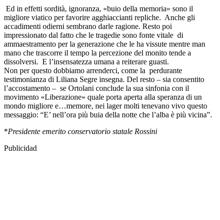
Ed in effetti sordità, ignoranza, «buio della memoria» sono il
migliore viatico per favorire agghiaccianti repliche. Anche gli
accadimenti odierni sembrano darle ragione. Resto poi
impressionato dal fatto che le tragedie sono fonte vitale di
ammaestramento per la generazione che le ha vissute mentre man
mano che trascorre il tempo la percezione del monito tende a
dissolversi. E l’insensatezza umana a reiterare guasti.
Non per questo dobbiamo arrenderci, come la perdurante
testimonianza di Liliana Segre insegna. Del resto – sia consentito
l’accostamento – se Ortolani conclude la sua sinfonia con il
movimento «Liberazione» quale porta aperta alla speranza di un
mondo migliore e…memore, nei lager molti tenevano vivo questo
messaggio: “E’ nell’ora più buia della notte che l’alba è più vicina”.
*
Presidente emerito conservatorio statale Rossini
Publicidad