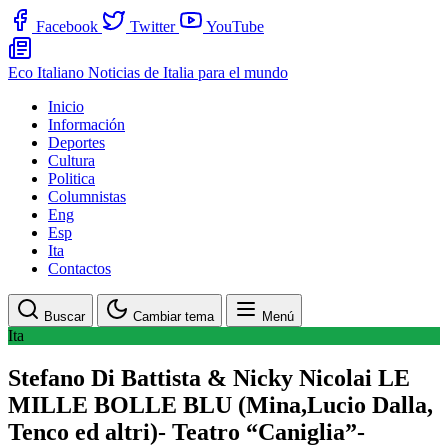
Facebook
Twitter
YouTube
Eco Italiano
Noticias de Italia para el mundo
Inicio
Información
Deportes
Cultura
Politica
Columnistas
Eng
Esp
Ita
Contactos
Buscar
Cambiar tema
Menú
Ita
Stefano Di Battista & Nicky Nicolai LE
MILLE BOLLE BLU (Mina,Lucio Dalla,
Tenco ed altri)- Teatro “Caniglia”-