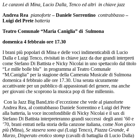
Le canzoni di Mina, Lucio Dalla, Tenco ed altri in chiave jazz
Andrea Rea
pianoforte
– Daniele Sorrentino
contrabbasso
–
Luigi del Prete
batteria
Teatro Comunale “Maria Caniglia” di Sulmona
domenica 4 febbraio ore 17.30
I brani più popolari di Mina e delle voci indimenticabili di Lucio
Dalla e Luigi Tenco, rivisitati in chiave jazz da due grandi interpreti
come Stefano Di Battista e Nicky Nicolai in uno spettacolo dal titolo
“Le mille bolle blu” in programma al Teatro Comunale
“M.Caniglia” per la stagione della Camerata Musicale di Sulmona
domenica 4 febbraio alle ore 17.30. Una serata sicuramente
accattivante per un pubblico di appassionati del genere, ma anche
per giovani che scoprono la musica pop di fine millennio.
Con la Jazz Big Band,trio d’eccezione che vede al pianoforte
Andrea Rea, al contrabbasso Daniele Sorrentino e Luigi del Prete
alla batteria, la voce inconfondibile di Nicky Nicolai e il sax di
Stefano Di Battista interpreteranno grandi successi degli anni ’60 e
’70, brani entrati nella storia della canzone italiana, come
Non gioco
più (
Mina)
, Se stasera sono qui (
Luigi Tenco)
, Piazza Grande, 4
Marzo, Disperato erotico stomp
(cavalli di battaglia di Lucio Dalla)