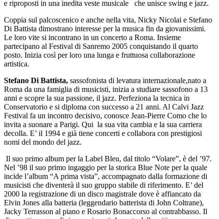
e riproposti in una inedita veste musicale che unisce swing e jazz.
Coppia sul palcoscenico e anche nella vita, Nicky Nicolai e Stefano
Di Battista dimostrano interesse per la musica fin da giovanissimi.
Le loro vite si incontrano in un concerto a Roma. Insieme
partecipano al Festival di Sanremo 2005 conquistando il quarto
posto. Inizia così per loro una lunga e fruttuosa collaborazione
artistica.
Stefano Di Battista,
sassofonista di levatura internazionale,nato a
Roma da una famiglia di musicisti, inizia a studiare sassofono a 13
anni e scopre la sua passione, il jazz. Perfeziona la tecnica in
Conservatorio e si diploma con successo a 21 anni. Al Calvi Jazz
Festival fa un incontro decisivo, conosce Jean-Pierre Como che lo
invita a suonare a Parigi. Qui la sua vita cambia e la sua carriera
decolla. E’ il 1994 e già tiene concerti e collabora con prestigiosi
nomi del mondo del jazz.
Il suo primo album per la Label Bleu, dal titolo “Volare”, è del ’97.
Nel ’98 il suo primo ingaggio per la storica Blue Note per la quale
incide l’album “A prima vista”, accompagnato dalla formazione di
musicisti che diventerà il suo gruppo stabile di riferimento. E’ del
2000 la registrazione di un disco magistrale dove è affiancato da
Elvin Jones alla batteria (leggendario batterista di John Coltrane),
Jacky Terrasson al piano e Rosario Bonaccorso al contrabbasso. Il