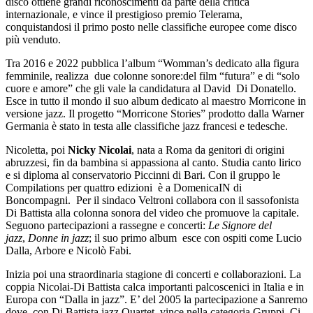
disco ottiene grandi riconoscimenti da parte della critica
internazionale, e vince il prestigioso premio Telerama,
conquistandosi il primo posto nelle classifiche europee come disco
più venduto.
Tra 2016 e 2022 pubblica l’album “Womman’s dedicato alla figura
femminile, realizza due colonne sonore:del film “futura” e di “solo
cuore e amore” che gli vale la candidatura al David Di Donatello.
Esce in tutto il mondo il suo album dedicato al maestro Morricone in
versione jazz. Il progetto “Morricone Stories” prodotto dalla Warner
Germania è stato in testa alle classifiche jazz francesi e tedesche.
Nicoletta, poi
Nicky Nicolai
, nata a Roma da genitori di origini
abruzzesi, fin da bambina si appassiona al canto. Studia canto lirico
e si diploma al conservatorio Piccinni di Bari. Con il gruppo le
Compilations per quattro edizioni è a DomenicaIN di
Boncompagni. Per il sindaco Veltroni collabora con il sassofonista
Di Battista alla colonna sonora del video che promuove la capitale.
Seguono partecipazioni a rassegne e concerti:
Le Signore del
jazz
,
Donne in jazz
; il suo primo album esce con ospiti come Lucio
Dalla, Arbore e Nicolò Fabi.
Inizia poi una straordinaria stagione di concerti e collaborazioni. La
coppia Nicolai-Di Battista calca importanti palcoscenici in Italia e in
Europa con “Dalla in jazz”. E’ del 2005 la partecipazione a Sanremo
dove, con Di Battista jazz Quartet, vince nella categoria Gruppi. Ci