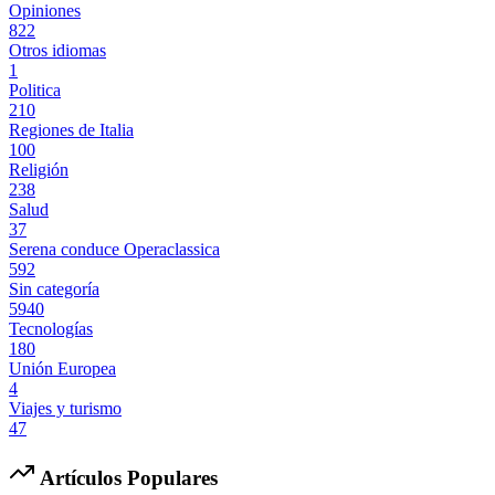
Opiniones
822
Otros idiomas
1
Politica
210
Regiones de Italia
100
Religión
238
Salud
37
Serena conduce Operaclassica
592
Sin categoría
5940
Tecnologías
180
Unión Europea
4
Viajes y turismo
47
Artículos Populares