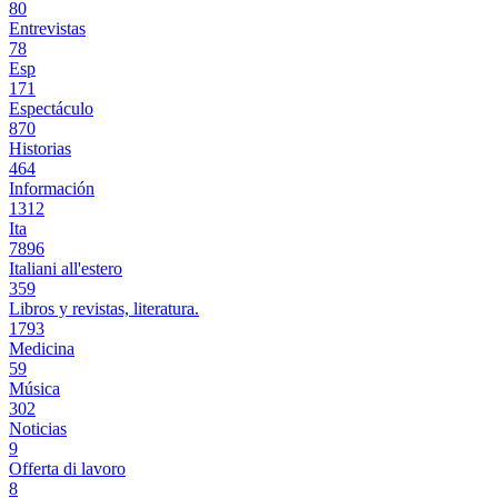
80
Entrevistas
78
Esp
171
Espectáculo
870
Historias
464
Información
1312
Ita
7896
Italiani all'estero
359
Libros y revistas, literatura.
1793
Medicina
59
Música
302
Noticias
9
Offerta di lavoro
8