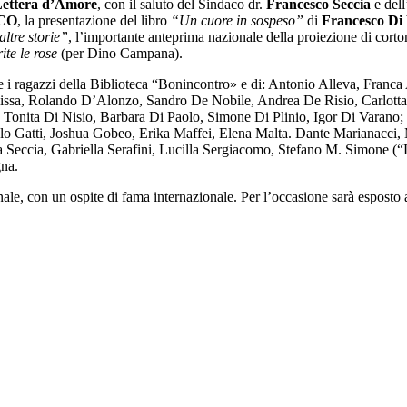
Lettera d’Amore
, con il saluto del Sindaco dr.
Francesco Seccia
e dell
OCO
, la presentazione del libro
“
Un cuore in sospeso”
di
Francesco Di
ltre storie”
, l’importante anteprima nazionale della proiezione di corto
ite le rose
(per Dino Campana).
i e i ragazzi della Biblioteca “Bonincontro» e di: Antonio Alleva, Fra
Clissa, Rolando D’Alonzo, Sandro De Nobile, Andrea De Risio, Carlotta
Tonita Di Nisio, Barbara Di Paolo, Simone Di Plinio, Igor Di Varano; 
olo Gatti, Joshua Gobeo, Erika Maffei, Elena Malta. Dante Marianacci
 Seccia, Gabriella Serafini, Lucilla Sergiacomo, Stefano M. Simone (“
gna.
inale, con un ospite di fama internazionale. Per l’occasione sarà esposto 