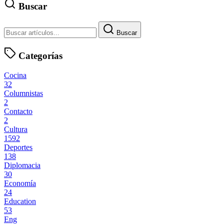
Buscar
Buscar
Categorías
Cocina
32
Columnistas
2
Contacto
2
Cultura
1592
Deportes
138
Diplomacia
30
Economía
24
Education
53
Eng