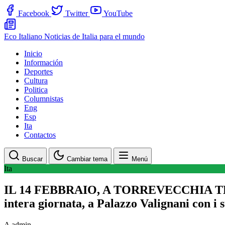
Facebook
Twitter
YouTube
Eco Italiano
Noticias de Italia para el mundo
Inicio
Información
Deportes
Cultura
Politica
Columnistas
Eng
Esp
Ita
Contactos
Buscar
Cambiar tema
Menú
Ita
IL 14 FEBBRAIO, A TORREVECCHIA TEAT
intera giornata, a Palazzo Valignani con i 
A
admin