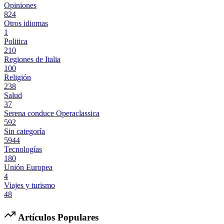
Opiniones
824
Otros idiomas
1
Politica
210
Regiones de Italia
100
Religión
238
Salud
37
Serena conduce Operaclassica
592
Sin categoría
5944
Tecnologías
180
Unión Europea
4
Viajes y turismo
48
Artículos Populares