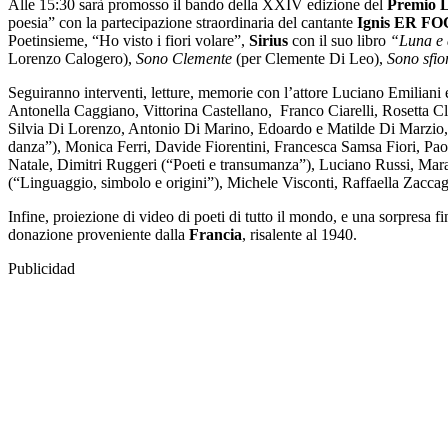
Alle 15:30 sarà promosso il bando della XXIV edizione del
Premio 
poesia” con la partecipazione straordinaria del cantante
Ignis ER F
Poetinsieme, “Ho visto i fiori volare”,
Sirius
con il suo libro
“Luna e a
Lorenzo Calogero),
Sono Clemente
(per Clemente Di Leo),
Sono sfior
Seguiranno interventi, letture, memorie con l’attore Luciano Emilian
Antonella Caggiano, Vittorina Castellano, Franco Ciarelli, Rosetta 
Silvia Di Lorenzo, Antonio Di Marino, Edoardo e Matilde Di Marzio, 
danza”), Monica Ferri, Davide Fiorentini, Francesca Samsa Fiori, Pa
Natale, Dimitri Ruggeri (“Poeti e transumanza”), Luciano Russi, Mara
(“Linguaggio, simbolo e origini”), Michele Visconti, Raffaella Zacca
Infine, proiezione di video di poeti di tutto il mondo, e una sorpresa f
donazione proveniente dalla
Francia
, risalente al 1940.
Publicidad