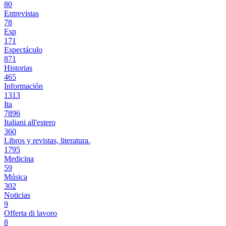
80
Entrevistas
78
Esp
171
Espectáculo
871
Historias
465
Información
1313
Ita
7896
Italiani all'estero
360
Libros y revistas, literatura.
1795
Medicina
59
Música
302
Noticias
9
Offerta di lavoro
8