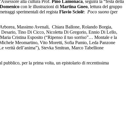
’Assessore alla cultura Prof.
Pino Lamonaca
, seguirà la “festa della
 Domenico
con le illustrazioni di
Martina Gneo
, lettura del gruppo
metraggi sperimentali del regista
Flavio Sciolè
:
Poco suono
(per
nca Arborea, Massimo Avenali, Chiara Ballone, Rolando Borgia,
 Desario, Tino Di Cicco, Nicoletta Di Gregorio, Ennio Di Lello,
Maria Cristina Esposito (“Ripenso il tuo sorriso”… Montale e la
, Michele Meomartino, Vito Moretti, Sofia Pamio, Leda Panzone
Le verità dell’anima”), Stevka Smitran, Marco Tabellione
al pubblico, per la prima volta, un epistolario di recentissima