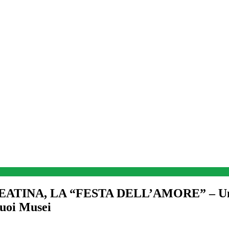
INA, LA “FESTA DELL’AMORE” – Una kerm
suoi Musei