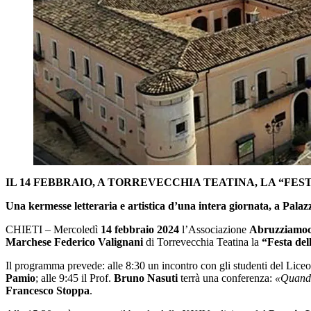
IL 14 FEBBRAIO, A TORREVECCHIA TEATINA, LA “FE
Una kermesse letteraria e artistica d’una intera giornata, a Palaz
CHIETI – Mercoledì
14 febbraio 2024
l’Associazione
Abruzziamoc
Marchese Federico Valignani
di Torrevecchia Teatina la
“Festa de
Il programma prevede: alle 8:30 un incontro con gli studenti del Lice
Pamio
; alle 9:45 il Prof.
Bruno Nasuti
terrà una conferenza:
«Quando,
Francesco Stoppa
.