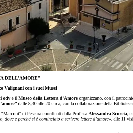
STA DELL’AMORE”
zo Valignani con i suoi Musei
i odv
e il
Museo della Lettera d’Amore
organizzano, con il patrocin
ll’amore”
dalle 8,30 alle 20 circa, con la collaborazione della Bibliotec
o “Marconi” di Pescara coordinati dalla Prof.ssa
Alessandra Scorcia
, c
 dove e perché si è cominciato a scrivere lettere d’amore»
, alle 11 vi