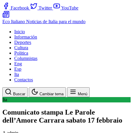
Facebook
Twitter
YouTube
Eco Italiano
Noticias de Italia para el mundo
Inicio
Información
Deportes
Cultura
Politica
Columnistas
Eng
Esp
Ita
Contactos
Buscar
Cambiar tema
Menú
Ita
Comunicato stampa Le Parole
dell’Amore Carrara sabato 17 febbraio
A
admin