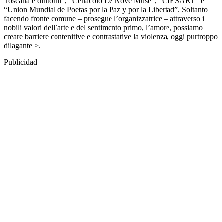
Toscana e dintorni”, “Cenacolo Le Nove Muse”, “CIESART” e
“Union Mundial de Poetas por la Paz y por la Libertad”. Soltanto
facendo fronte comune – prosegue l’organizzatrice – attraverso i
nobili valori dell’arte e del sentimento primo, l’amore, possiamo
creare barriere contenitive e contrastative la violenza, oggi purtroppo
dilagante >.
Publicidad