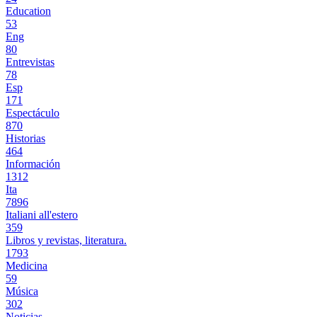
Education
53
Eng
80
Entrevistas
78
Esp
171
Espectáculo
870
Historias
464
Información
1312
Ita
7896
Italiani all'estero
359
Libros y revistas, literatura.
1793
Medicina
59
Música
302
Noticias