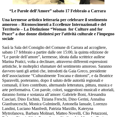
“Le Parole dell’Amore” sabato 17 Febbraio a Carrara
Una kermesse artistico letteraria per celebrare il sentimento
amoroso – Riconoscimenti a Eccellenze Internazionali e del
Territorio – La Distinzione “Woman for Culture and for
Peace” a due donne distintesi per l’attività culturale e l’impegno
sociale
Sarà la Sala del Consiglio del Comune di Carrara ad accogliere,
sabato 17 febbraio a partire dalle ore 15:00, la quinta edizione de
“Le parole dell’amore”, kermesse, ideata dalla scrittrice aullese
Marina Pratici, volta a declinare, attraverso differenti espressioni
artistiche, le molteplici sfumature del sentimento amoroso. Saranno
davvero tanti gli artisti che, introdotti da Gaia Greco, presidente
dell’associazione “Culturalmente Toscana e dintorni”, e da Beatrice
Sparavelli, porteranno, dopo il saluto delle autorità regionali e
comunali, il loro contributo, alternando letteratura, pittura, musica e
arte performativa. Con parole, colori, suggestioni musicali e attoriali,
daranno forma e sostanza all’amore: Gabriele Boni, Alessandra
Casciari, Dino Eschini, Tiziana Freschi, Dino Gerini, Annalisa
Gianfranceschi, Monica Gulminelli, Antonella Ianuale, Lorenzo
Landini, Luciano Manfredi, Patrizia Marzillo, Kateryna
Mytrofanova, Barbara Molinari, Matteo Novelli, Clio Petazzoni,