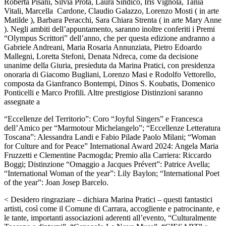
Roberta Pisani, Silvia Prota, Laura Sindico, Iris Vignola, Tania
Vitali, Marcella Cardone, Claudio Galazzo, Lorenzo Mosti ( in arte
Matilde ), Barbara Peracchi, Sara Chiara Strenta ( in arte Mary Anne
). Negli ambiti dell’appuntamento, saranno inoltre conferiti i Premi
“Olympus Scrittori” dell’anno, che per questa edizione andranno a
Gabriele Andreani, Maria Rosaria Annunziata, Pietro Edoardo
Mallegni, Loretta Stefoni, Denata Ndreca, come da decisione
unanime della Giuria, presieduta da Marina Pratici, con presidenza
onoraria di Giacomo Bugliani, Lorenzo Masi e Rodolfo Vettorello,
composta da Gianfranco Bontempi, Dinos S. Koubatis, Domenico
Ponticelli e Marco Profili. Altre prestigiose Distinzioni saranno
assegnate a
“Eccellenze del Territorio”: Coro “Joyful Singers” e Francesca
dell’Amico per “Marmotour Michelangelo”; “Eccellenze Letteratura
Toscana”: Alessandra Landi e Fabio Pilade Paolo Milani; “Woman
for Culture and for Peace” International Award 2024: Angela Maria
Fruzzetti e Clementine Pacmogda; Premio alla Carriera: Riccardo
Boggi; Distinzione “Omaggio a Jacques Prévert”: Patrice Avella;
“International Woman of the year”: Lily Baylon; “International Poet
of the year”: Joan Josep Barcelo.
< Desidero ringraziare – dichiara Marina Pratici – questi fantastici
artisti, così come il Comune di Carrara, accogliente e patrocinante, e
le tante, importanti associazioni aderenti all’evento, “Culturalmente