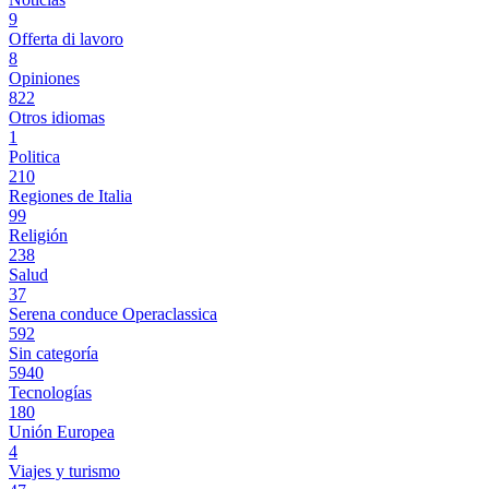
9
Offerta di lavoro
8
Opiniones
822
Otros idiomas
1
Politica
210
Regiones de Italia
99
Religión
238
Salud
37
Serena conduce Operaclassica
592
Sin categoría
5940
Tecnologías
180
Unión Europea
4
Viajes y turismo