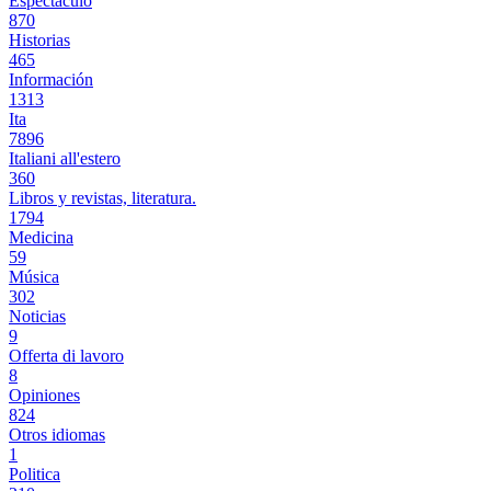
Espectáculo
870
Historias
465
Información
1313
Ita
7896
Italiani all'estero
360
Libros y revistas, literatura.
1794
Medicina
59
Música
302
Noticias
9
Offerta di lavoro
8
Opiniones
824
Otros idiomas
1
Politica