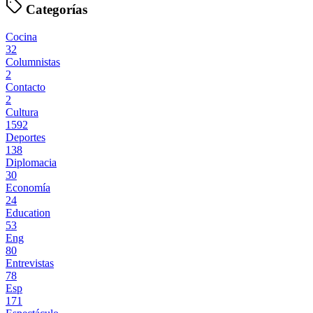
Categorías
Cocina
32
Columnistas
2
Contacto
2
Cultura
1592
Deportes
138
Diplomacia
30
Economía
24
Education
53
Eng
80
Entrevistas
78
Esp
171