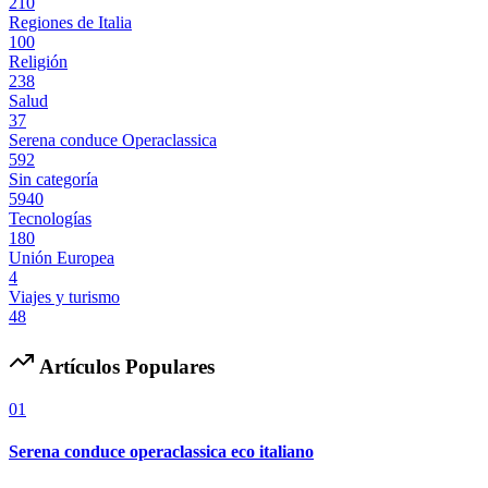
210
Regiones de Italia
100
Religión
238
Salud
37
Serena conduce Operaclassica
592
Sin categoría
5940
Tecnologías
180
Unión Europea
4
Viajes y turismo
48
Artículos Populares
01
Serena conduce operaclassica eco italiano