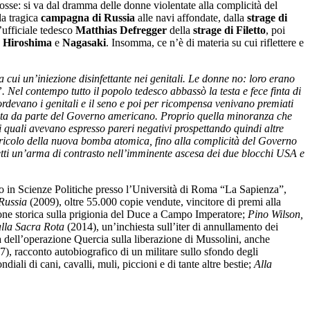
imosse: si va dal dramma delle donne violentate alla complicità del
la tragica
campagna di Russia
alle navi affondate, dalla
strage di
’ufficiale tedesco
Matthias Defregger
della
strage di Filetto
, poi
u
Hiroshima
e
Nagasaki
. Insomma, ce n’è di materia su cui riflettere e
ra cui un’iniezione disinfettante nei genitali. Le donne no: loro erano
”. Nel contempo tutto il popolo tedesco abbassò la testa e fece finta di
devano i genitali e il seno e poi per ricompensa venivano premiati
erata da parte del Governo americano. Proprio quella minoranza che
 i quali avevano espresso pareri negativi prospettando quindi altre
 pericolo della nuova bomba atomica, fino alla complicità del Governo
i effetti un’arma di contrasto nell’imminente ascesa dei due blocchi USA e
to in Scienze Politiche presso l’Università di Roma “La Sapienza”,
 Russia
(2009), oltre 55.000 copie vendute, vincitore di premi alla
one storica sulla prigionia del Duce a Campo Imperatore;
Pino Wilson,
lla Sacra Rota
(2014), un’inchiesta sull’iter di annullamento dei
a dell’operazione Quercia sulla liberazione di Mussolini, anche
), racconto autobiografico di un militare sullo sfondo degli
iali di cani, cavalli, muli, piccioni e di tante altre bestie;
Alla