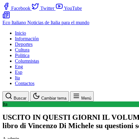
Facebook
Twitter
YouTube
Eco Italiano
Noticias de Italia para el mundo
Inicio
Información
Deportes
Cultura
Politica
Columnistas
Eng
Esp
Ita
Contactos
Buscar
Cambiar tema
Menú
Ita
USCITO IN QUESTI GIORNI IL VOLU
libro di Vincenzo Di Michele su questioni s
A
admin