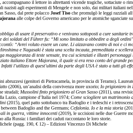
i, accompagnano il lettore in altrettanti vicende tragiche, sottaciute o r
i nazisti agli esperimenti di Mengele e non solo, dai militari italiani nel
n Sasso, dal prete polacco
Josef Tiso
che promulgò le leggi razziali all
ajorana
alle colpe del Governo americano per le atomiche sganciate s
obbligo di usare il preservativo e venivano sottoposti a cure sanitarie t
one dei soldati del Führer fu: “Mi sono limitato a obbedire a degli ordini
ntò: “Avrei voluto essere un cane. Li aizzavano contro di noi e ci mor
 Hiroshima e Nagasaki è stata una scelta incauta, premeditata e scell
ga maggioranza di teste sensate, tra cui scienziati e illustri personaggi
enziato italiano Ettore Majorana, il quale si era reso conto del grande
. Infatti l’utilizzo di quest’ultimi da parte degli USA è stato a tutti gl
ni abruzzesi (genitori di Pietracamela, in provincia di Teramo). Laurea
atto
(2006), un’analisi della convivenza more uxorio;
Io prigioniero in
e stradali;
Mussolini finto prigioniero al Gran Sasso
(2011), una revisi
ella Lazio, campione d’Italia nel 1974;
Come sciogliere un matrimonio a
lini
(2015), quel patto sottobanco tra Badoglio e i tedeschi e i retroscen
act between Badoglio and the Germans;
Cefalonia. Io e la mia storia
(2017
li in guerra, vittime innocenti
(2019), le uccisioni nelle due Guerre mond
 alla Russia: i familiari dei caduti raccontano le loro storie.
chele (pagg. 190, € 12) – Edizioni Vincenzo Di Michele