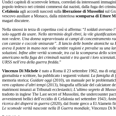
Undici capitoli di scorrevole lettura, corredati da interessanti immagin
popolo tedesco nei crimini commessi dai nazisti, dalla fuga dei criminal
Cefalonia
agli accordi nascosti sulla
liberazione di Mussolini
sul Gra
vescovo ausiliare a Monaco, dalla misteriosa
scomparsa di Ettore M
magari discutere.
Nella sinossi in terza di copertina così si afferma: “
I soldati avevano l’
solo oggetti da usare. Nello sterminio degli ebrei, la vile giustificazi
non vedere. Una donna sopravvissuta ai campi di concentramento racco
con carezze e coccole smisurate”. Il lancio delle bombe atomiche su
aveva il potere in mano non volle sentire ragioni e prevalse su una lar
soluzioni. Infine altre verità scomode, tra cui la scomparsa dello sci
americano nella fuga dei criminali nazisti e tra questi i loro scienziati
URSS nell’era della guerra fredda
.”
Vincenzo Di Michele
è nato a Roma il 23 settembre 1962, ma di origi
giornalista e scrittore, ha pubblicato i seguenti volumi:
La famiglia di f
memoria storica;
Guidare oggi
(2010), un manuale per le problematich
vero capitano d’altri tempi
(2013), biografia ufficiale del calciatore d
matrimoni innanzi ai Tribunali ecclesiastici;
L’ultimo segreto di Musso
tradotto in inglese The Last secret of Mussolini, the undercounter p
avvenimenti bellici dell’eccidio di Cefalonia nel settembre 1943;
Anima
ricerca dei dispersi in guerra
(2020), dal fronte greco a El Alamein fino
Le scomode verità nascoste nella II Guerra mondiale,
Vincenzo Di Mi