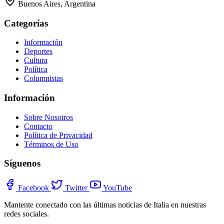
Buenos Aires, Argentina
Categorías
Información
Deportes
Cultura
Política
Columnistas
Información
Sobre Nosotros
Contacto
Política de Privacidad
Términos de Uso
Síguenos
Facebook
Twitter
YouTube
Mantente conectado con las últimas noticias de Italia en nuestras
redes sociales.