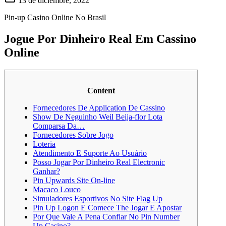
13 de diciembre, 2022
Pin-up Casino Online No Brasil
Jogue Por Dinheiro Real Em Cassino
Online
Content
Fornecedores De Application De Cassino
Show De Neguinho Weil Beija-flor Lota
Comparsa Da…
Fornecedores Sobre Jogo
Loteria
Atendimento E Suporte Ao Usuário
Posso Jogar Por Dinheiro Real Electronic
Ganhar?
Pin Upwards Site On-line
Macaco Louco
Simuladores Esportivos No Site Flag Up
Pin Up Logon E Comece The Jogar E Apostar
Por Que Vale A Pena Confiar No Pin Number
Up Casino?