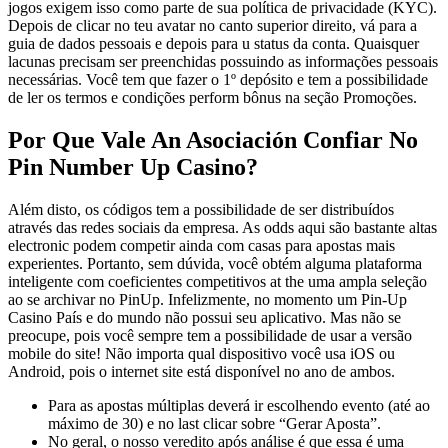
jogos exigem isso como parte de sua política de privacidade (KYC).
Depois de clicar no teu avatar no canto superior direito, vá para a
guia de dados pessoais e depois para u status da conta. Quaisquer
lacunas precisam ser preenchidas possuindo as informações pessoais
necessárias. Você tem que fazer o 1º depósito e tem a possibilidade
de ler os termos e condições perform bônus na seção Promoções.
Por Que Vale An Asociación Confiar No
Pin Number Up Casino?
Além disto, os códigos tem a possibilidade de ser distribuídos
através das redes sociais da empresa. As odds aqui são bastante altas
electronic podem competir ainda com casas para apostas mais
experientes. Portanto, sem dúvida, você obtém alguma plataforma
inteligente com coeficientes competitivos at the uma ampla seleção
ao se archivar no PinUp. Infelizmente, no momento um Pin-Up
Casino País e do mundo não possui seu aplicativo. Mas não se
preocupe, pois você sempre tem a possibilidade de usar a versão
mobile do site! Não importa qual dispositivo você usa iOS ou
Android, pois o internet site está disponível no ano de ambos.
Para as apostas múltiplas deverá ir escolhendo evento (até ao
máximo de 30) e no last clicar sobre “Gerar Aposta”.
No geral, o nosso veredito após análise é que essa é uma