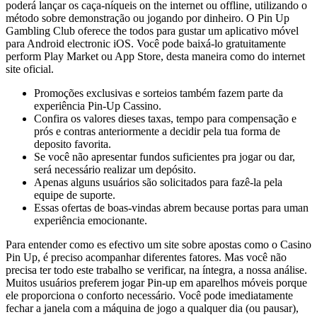
poderá lançar os caça-níqueis on the internet ou offline, utilizando o
método sobre demonstração ou jogando por dinheiro. O Pin Up
Gambling Club oferece the todos para gustar um aplicativo móvel
para Android electronic iOS. Você pode baixá-lo gratuitamente
perform Play Market ou App Store, desta maneira como do internet
site oficial.
Promoções exclusivas e sorteios também fazem parte da
experiência Pin-Up Cassino.
Confira os valores dieses taxas, tempo para compensação e
prós e contras anteriormente a decidir pela tua forma de
deposito favorita.
Se você não apresentar fundos suficientes pra jogar ou dar,
será necessário realizar um depósito.
Apenas alguns usuários são solicitados para fazê-la pela
equipe de suporte.
Essas ofertas de boas-vindas abrem because portas para uman
experiência emocionante.
Para entender como es efectivo um site sobre apostas como o Casino
Pin Up, é preciso acompanhar diferentes fatores. Mas você não
precisa ter todo este trabalho se verificar, na íntegra, a nossa análise.
Muitos usuários preferem jogar Pin-up em aparelhos móveis porque
ele proporciona o conforto necessário. Você pode imediatamente
fechar a janela com a máquina de jogo a qualquer dia (ou pausar),