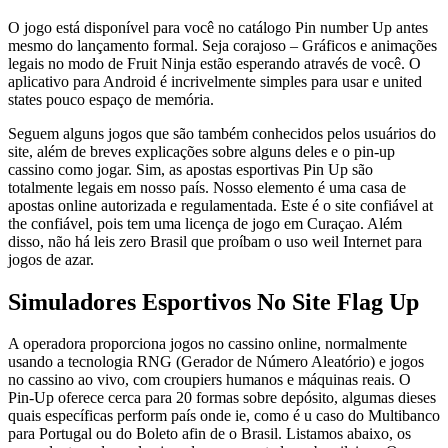
O jogo está disponível para você no catálogo Pin number Up antes
mesmo do lançamento formal. Seja corajoso – Gráficos e animações
legais no modo de Fruit Ninja estão esperando através de você. O
aplicativo para Android é incrivelmente simples para usar e united
states pouco espaço de memória.
Seguem alguns jogos que são também conhecidos pelos usuários do
site, além de breves explicações sobre alguns deles e o pin-up
cassino como jogar. Sim, as apostas esportivas Pin Up são
totalmente legais em nosso país. Nosso elemento é uma casa de
apostas online autorizada e regulamentada. Este é o site confiável at
the confiável, pois tem uma licença de jogo em Curaçao. Além
disso, não há leis zero Brasil que proíbam o uso weil Internet para
jogos de azar.
Simuladores Esportivos No Site Flag Up
A operadora proporciona jogos no cassino online, normalmente
usando a tecnologia RNG (Gerador de Número Aleatório) e jogos
no cassino ao vivo, com croupiers humanos e máquinas reais. O
Pin-Up oferece cerca para 20 formas sobre depósito, algumas dieses
quais específicas perform país onde ie, como é u caso do Multibanco
para Portugal ou do Boleto afin de o Brasil. Listamos abaixo, os