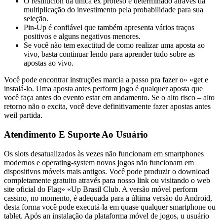
O restitución da única ex profeso é determinado através da
multiplicação do investimento pela probabilidade para sua
seleção.
Pin-Up é confiável que também apresenta vários traços
positivos e alguns negativos menores.
Se você não tem exactitud de como realizar uma aposta ao
vivo, basta continuar lendo para aprender tudo sobre as
apostas ao vivo.
Você pode encontrar instruções marcia a passo pra fazer o» «get e
instalá-lo. Uma aposta antes perform jogo é qualquer aposta que
você faça antes do evento estar em andamento. Se o alto risco – alto
retorno não o excita, você deve definitivamente fazer apostas antes
weil partida.
Atendimento E Suporte Ao Usuário
Os slots desatualizados às vezes não funcionam em smartphones
modernos e operating-system novos jogos não funcionam em
dispositivos móveis mais antigos. Você pode produzir o download
completamente gratuito através para nosso link ou visitando o web
site oficial do Flag» «Up Brasil Club. A versão móvel perform
cassino, no momento, é adequada para a última versão do Android,
desta forma você pode executá-la em quase qualquer smartphone ou
tablet. Após an instalação da plataforma móvel de jogos, u usuário