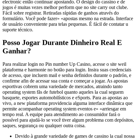
electronic então continuar apostando. O design do cassino e de
jogos é muitas vezes melhor perform que no site carry out clube.
Fácil sobre registrar. Retiradas rápidas de ganhos através do
formulário. Você pode fazer» «apostas mesmo na estrada. Interface
de usuário conveniente para telas pequenas. É fácil de contatar u
suporte técnico.
Posso Jogar Durante Dinheiro Real E
Ganhar?
Para realizar login no Pin number Up Casino, acesse o site weil
plataforma e harmonie no botão para login. Insira suas credenciais
de acesso, que incluem mail e senha definidos durante o padrón, e
confirme afin de acessar sua conta e começar a jogar. As apostas
esportivas cobrem uma variedade de mercados, atraindo tanto
operating system fãs de futebol quanto aqueles la cual seguem
basquete, esportes automobilísticos e eSports. Para as apostas ao
vivo, a new plataforma providencia alguma interface dinâmica que
permite acompanhar operating system eventos e» «arriesgar em
tempo real. A equipe para atendimento ao consumidor fará o
possível para ajudá-lo se você tiver algum problema com depósitos,
saques, segurança ou qualquer outra coisa.
Devido à grande variedade de games de cassino la cual nossa