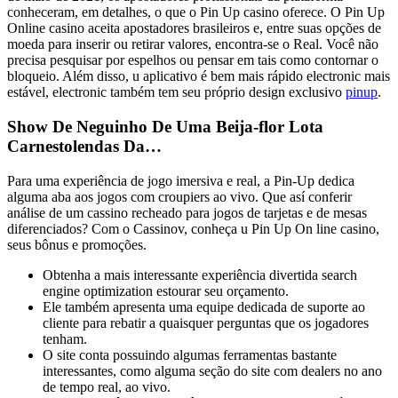
conheceram, em detalhes, o que o Pin Up casino oferece. O Pin Up
Online casino aceita apostadores brasileiros e, entre suas opções de
moeda para inserir ou retirar valores, encontra-se o Real. Você não
precisa pesquisar por espelhos ou pensar em tais como contornar o
bloqueio. Além disso, u aplicativo é bem mais rápido electronic mais
estável, electronic também tem seu próprio design exclusivo
pinup
.
Show De Neguinho De Uma Beija-flor Lota
Carnestolendas Da…
Para uma experiência de jogo imersiva e real, a Pin-Up dedica
alguma aba aos jogos com croupiers ao vivo. Que así conferir
análise de um cassino recheado para jogos de tarjetas e de mesas
diferenciados? Com o Cassinov, conheça u Pin Up On line casino,
seus bônus e promoções.
Obtenha a mais interessante experiência divertida search
engine optimization estourar seu orçamento.
Ele também apresenta uma equipe dedicada de suporte ao
cliente para rebatir a quaisquer perguntas que os jogadores
tenham.
O site conta possuindo algumas ferramentas bastante
interessantes, como alguma seção do site com dealers no ano
de tempo real, ao vivo.