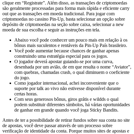
clique em “Registrate”. Além disso, as transações de criptomoedas
são geralmente processadas para forma mais rápida e eficiente carry
out que as transações em moeda tradicional. Para jogar com
criptomoedas no cassino Pin-Up, basta selecionar an opção sobre
depósito de criptomoedas na seção sobre caixa, selecionar a new
moeda de sua escolha e seguir as instruções em tela.
Abaixo você pode conhecer um pouco mais em relação à os
bônus mais suculentos e rentáveis da Pin-Up País brasileiro.
Você pode aumentar because chances de ganhar apenas
construindo uma estratégia especial para os jogos.
O jogador deverá apostar guiando-se por uma curva,
desenhada por um avião, de em que resulta o nome “Aviator”,
com quebras, chamadas crash, o qual diminuem o coeficiente
do jogo.
Como jogador internacional, achei inconveniente que o
suporte por talk ao vivo não estivesse disponível durante
certas horas.
Com seus generosos bônus, giros grátis e wildds o qual
podem substituir diferentes símbolos, há várias oportunidades
de ganhar em grande quando você joga Sticky Bandits.
Antes de ter a possibilidade de retirar fundos sobre sua conta no site
de apostas, você deve passar através de um processo sobre
verificação de identidade da conta. Porque muitos sites de apostas e