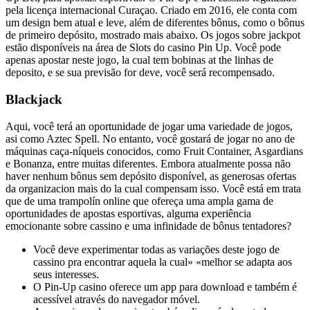
pela licença internacional Curaçao. Criado em 2016, ele conta com
um design bem atual e leve, além de diferentes bônus, como o bônus
de primeiro depósito, mostrado mais abaixo. Os jogos sobre jackpot
estão disponíveis na área de Slots do casino Pin Up. Você pode
apenas apostar neste jogo, la cual tem bobinas at the linhas de
deposito, e se sua previsão for deve, você será recompensado.
Blackjack
Aqui, você terá an oportunidade de jogar uma variedade de jogos,
asi como Aztec Spell. No entanto, você gostará de jogar no ano de
máquinas caça-níqueis conocidos, como Fruit Container, Asgardians
e Bonanza, entre muitas diferentes. Embora atualmente possa não
haver nenhum bônus sem depósito disponível, as generosas ofertas
da organizacion mais do la cual compensam isso. Você está em trata
que de uma trampolín online que ofereça uma ampla gama de
oportunidades de apostas esportivas, alguma experiência
emocionante sobre cassino e uma infinidade de bônus tentadores?
Você deve experimentar todas as variações deste jogo de
cassino pra encontrar aquela la cual» «melhor se adapta aos
seus interesses.
O Pin-Up casino oferece um app para download e também é
acessível através do navegador móvel.