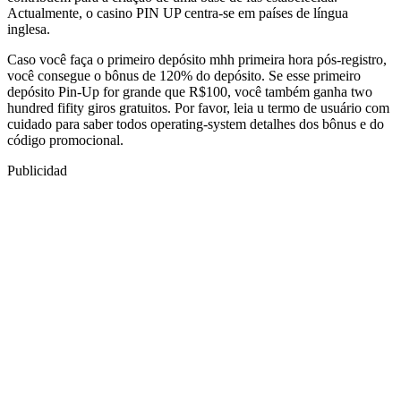
Actualmente, o casino PIN UP centra-se em países de língua
inglesa.
Caso você faça o primeiro depósito mhh primeira hora pós-registro,
você consegue o bônus de 120% do depósito. Se esse primeiro
depósito Pin-Up for grande que R$100, você também ganha two
hundred fifity giros gratuitos. Por favor, leia u termo de usuário com
cuidado para saber todos operating-system detalhes dos bônus e do
código promocional.
Publicidad