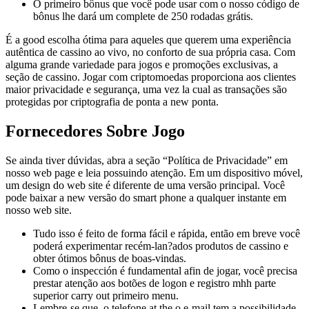
O primeiro bônus que você pode usar com o nosso código de
bônus lhe dará um complete de 250 rodadas grátis.
É a good escolha ótima para aqueles que querem uma experiência
autêntica de cassino ao vivo, no conforto de sua própria casa. Com
alguma grande variedade para jogos e promoções exclusivas, a
seção de cassino. Jogar com criptomoedas proporciona aos clientes
maior privacidade e segurança, uma vez la cual as transações são
protegidas por criptografia de ponta a new ponta.
Fornecedores Sobre Jogo
Se ainda tiver dúvidas, abra a seção “Política de Privacidade” em
nosso web page e leia possuindo atenção. Em um dispositivo móvel,
um design do web site é diferente de uma versão principal. Você
pode baixar a new versão do smart phone a qualquer instante em
nosso web site.
Tudo isso é feito de forma fácil e rápida, então em breve você
poderá experimentar recém-lan?ados produtos de cassino e
obter ótimos bônus de boas-vindas.
Como o inspección é fundamental afin de jogar, você precisa
prestar atenção aos botões de logon e registro mhh parte
superior carry out primeiro menu.
Lembre-se que, o telefone at the o e-mail tem a possibilidade