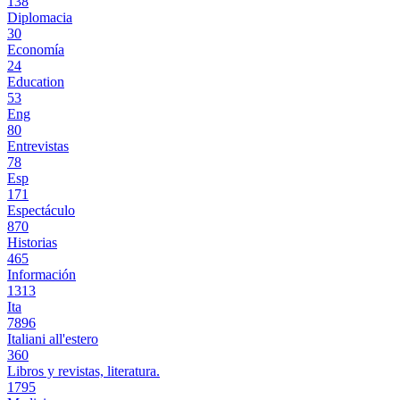
138
Diplomacia
30
Economía
24
Education
53
Eng
80
Entrevistas
78
Esp
171
Espectáculo
870
Historias
465
Información
1313
Ita
7896
Italiani all'estero
360
Libros y revistas, literatura.
1795