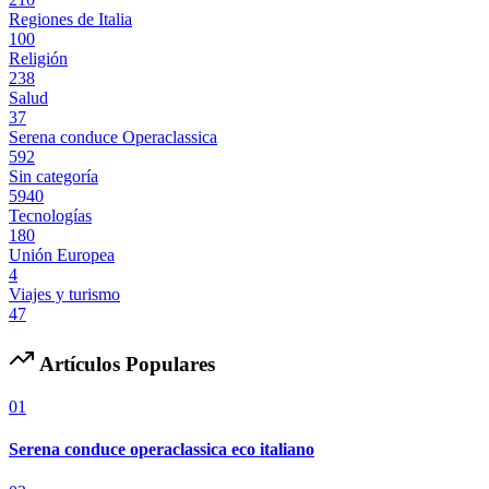
Regiones de Italia
100
Religión
238
Salud
37
Serena conduce Operaclassica
592
Sin categoría
5940
Tecnologías
180
Unión Europea
4
Viajes y turismo
47
Artículos Populares
01
Serena conduce operaclassica eco italiano