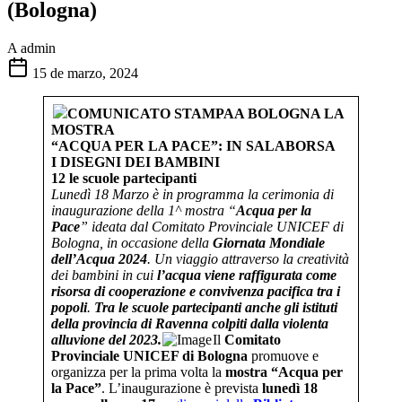
(Bologna)
A
admin
15 de marzo, 2024
COMUNICATO STAMPA
A BOLOGNA LA
MOSTRA
“ACQUA PER LA PACE”: IN SALABORSA
I DISEGNI DEI BAMBINI
12 le scuole partecipanti
Lunedì 18 Marzo è in programma la cerimonia di
inaugurazione della 1^ mostra “
Acqua per la
Pace
” ideata dal Comitato Provinciale UNICEF di
Bologna, in occasione della
Giornata Mondiale
dell’Acqua 2024
. Un viaggio attraverso la creatività
dei bambini in cui
l’acqua viene raffigurata come
risorsa di cooperazione e convivenza pacifica
tra i
popoli
.
Tra le scuole partecipanti anche gli istituti
della provincia di Ravenna colpiti dalla violenta
alluvione del 2023.
Il
Comitato
Provinciale UNICEF di Bologna
promuove e
organizza per la prima volta la
mostra “Acqua per
la Pace”
. L’inaugurazione è prevista
lunedì 18