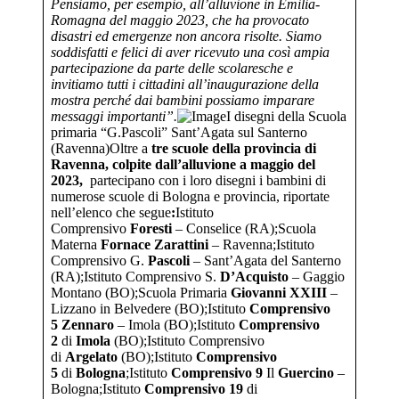
Pensiamo, per esempio, all’alluvione in Emilia-
Romagna del maggio 2023, che ha provocato
disastri ed emergenze non ancora risolte. Siamo
soddisfatti e felici di aver ricevuto una così ampia
partecipazione da parte delle scolaresche e
invitiamo tutti i cittadini all’inaugurazione della
mostra perché dai bambini possiamo imparare
messaggi importanti”.
I disegni della Scuola
primaria “G.Pascoli” Sant’Agata sul Santerno
(Ravenna)Oltre a
tre scuole della provincia di
Ravenna, colpite dall’alluvione a maggio del
2023,
partecipano con i loro disegni i bambini di
numerose scuole di Bologna e provincia, riportate
nell’elenco che segue
:
Istituto
Comprensivo
Foresti
– Conselice (RA);Scuola
Materna
Fornace
Zarattini
– Ravenna;Istituto
Comprensivo G.
Pascoli
– Sant’Agata del Santerno
(RA);Istituto Comprensivo S.
D’Acquisto
– Gaggio
Montano (BO);Scuola Primaria
Giovanni XXIII
–
Lizzano in Belvedere (BO);Istituto
Comprensivo
5
Zennaro
– Imola (BO);Istituto
Comprensivo
2
di
Imola
(BO);Istituto Comprensivo
di
Argelato
(BO);Istituto
Comprensivo
5
di
Bologna
;Istituto
Comprensivo 9
Il
Guercino
–
Bologna;Istituto
Comprensivo 19
di