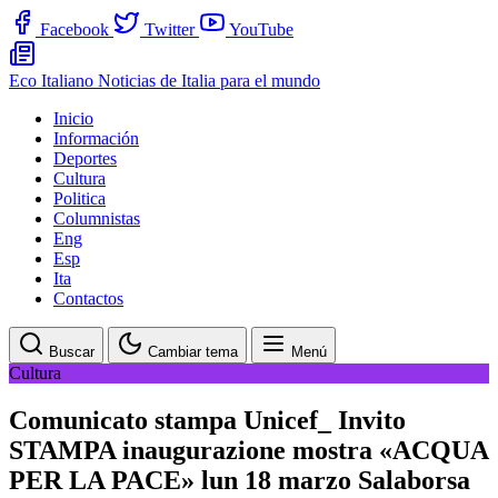
Facebook
Twitter
YouTube
Eco Italiano
Noticias de Italia para el mundo
Inicio
Información
Deportes
Cultura
Politica
Columnistas
Eng
Esp
Ita
Contactos
Buscar
Cambiar tema
Menú
Cultura
Comunicato stampa Unicef_ Invito
STAMPA inaugurazione mostra «ACQUA
PER LA PACE» lun 18 marzo Salaborsa