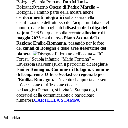
Bologna;Scuola Primaria
Don Milani
–
Bologna;Oratorio
Opera di Padre
Marella
–
Bologna. Faranno parte della mostra anche
dei
documenti fotografici
sulla storia della
distribuzione e dell’utilizzo dell’acqua in Italia e nel
mondo, dalle immagini del
disastro della diga del
Vajont
(1963) a quelle sulla recente
alluvione di
maggio 2023
e sul nuovo
Piano Acqua della
Regione Emilia-Romagna
, passando per le foto
dei
canali di Bologna
e delle
aree desertiche del
pianeta
.
Disegno: Il domino dell’acqua – “IC
Foresti” Scuola infanzia “Maria Fontana” –
Lavezzola (Ravenna)Con il patrocinio di:
Regione
Emilia-Romagna
,
Comune di Bologna
,
Comune
di Longarone
,
Ufficio Scolastico regionale per
l’Emilia- Romagna.
L’evento si appresta a essere
un’occasione di riflessione etica e
pedagogica.Pertanto, si invita la Stampa e gli
operatori della comunicazione a partecipare
numerosi.
CARTELLA STAMPA
Publicidad