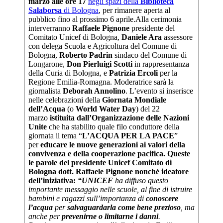
marzo alle ore 17
negli spazi della
Biblioteca
Salaborsa
di Bologna
, per rimanere aperta al
pubblico fino al prossimo 6 aprile.Alla cerimonia
interverranno
Raffaele Pignone
presidente del
Comitato Unicef di Bologna,
Daniele Ara
assessore
con delega Scuola e Agricoltura del Comune di
Bologna,
Roberto Padrin
sindaco del Comune di
Longarone,
Don Pierluigi Scotti
in rappresentanza
della Curia di Bologna, e
Patrizia Ercoli
per la
Regione Emilia-Romagna. Moderatrice sarà la
giornalista
Deborah Annolino
. L’evento si inserisce
nelle celebrazioni della
Giornata Mondiale
dell’Acqua
(o
World Water Day
) del 22
marzo
istituita
dall’Organizzazione delle Nazioni
Unite
che ha stabilito quale filo conduttore della
giornata il tema “
L’ACQUA PER LA PACE
”
per
educare le nuove generazioni ai valori della
convivenza e della cooperazione pacifica.
Queste
le parole del presidente Unicef Comitato di
Bologna dott. Raffaele Pignone nonché ideatore
dell’iniziativa:
“UNICEF
ha diffuso questo
importante messaggio nelle scuole, al fine di istruire
bambini e ragazzi sull’importanza di
conoscere
l’acqua
per
salvaguardarla come bene prezioso
, ma
anche per
prevenirne o limitarne i danni
.