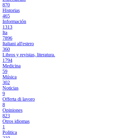
870
Historias
465
Información
1313
Ita
7896
Italiani all'estero
360
Libros y revistas, literatura.
1794
Medicina
59
Música
302
Noticias
9
Offerta di lavoro
8
Opiniones
823
Otros idiomas
1
Politica
210