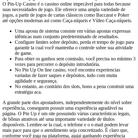
O Pin-Up Casino é o cassino online impecável para todas because
suas necessidades de jogo. Ele oferece uma ampla variedade de
jogos, a partir de jogos de cartas clássicos como Baccarat e Poker
até opções modernas asi como Caça-níqueis e Vídeo Caça-níqueis.
Uma aposta de sistema consiste em várias apostas expressas
idênticas num conjunto predeterminado de resultados.
Configure limites sobre depósito, perda et tempo de jogo para
garantir la cual você mantenha o controle sobre sua atividade
de game.
Para obter os ganhos sem comissão, você precisa no mínimo 3
vezes para percorrer o depósito introdutória.
No Pin Up On line casino, você encontra experiencias
variadas de fazer saques e depósitos, tudo com muita
agilidade e segurança.
No entanto, ao contrário dos slots, bono a pena construir uma
estratégia aca.
A grande parte dos apostadores, independentemente do nível sobre
experiência, conseguem possuir uma experiência agradável na
página. O Pin Up é um site possuindo várias características legais,
de bônus atrativos até uma importante variedade de títulos
disponíveis. Lembre-se la cual, o telefone e o e-mail podem levar
mais pace para que o atendimento seja concretizado. É claro que,
conforme você joga na plataforma, ajajai ganhando experiência