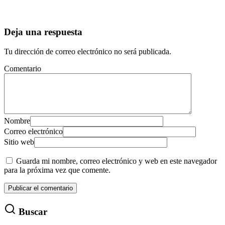
Deja una respuesta
Tu dirección de correo electrónico no será publicada.
Comentario
Nombre
Correo electrónico
Sitio web
Guarda mi nombre, correo electrónico y web en este navegador
para la próxima vez que comente.
Buscar