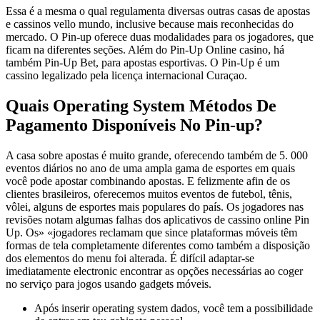
Essa é a mesma o qual regulamenta diversas outras casas de apostas
e cassinos vello mundo, inclusive because mais reconhecidas do
mercado. O Pin-up oferece duas modalidades para os jogadores, que
ficam na diferentes seções. Além do Pin-Up Online casino, há
também Pin-Up Bet, para apostas esportivas. O Pin-Up é um
cassino legalizado pela licença internacional Curaçao.
Quais Operating System Métodos De
Pagamento Disponíveis No Pin-up?
A casa sobre apostas é muito grande, oferecendo também de 5. 000
eventos diários no ano de uma ampla gama de esportes em quais
você pode apostar combinando apostas. E felizmente afin de os
clientes brasileiros, oferecemos muitos eventos de futebol, tênis,
vôlei, alguns de esportes mais populares do país. Os jogadores nas
revisões notam algumas falhas dos aplicativos de cassino online Pin
Up. Os» «jogadores reclamam que since plataformas móveis têm
formas de tela completamente diferentes como também a disposição
dos elementos do menu foi alterada. É difícil adaptar-se
imediatamente electronic encontrar as opções necessárias ao coger
no serviço para jogos usando gadgets móveis.
Após inserir operating system dados, você tem a possibilidade