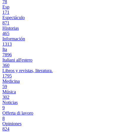
78
Esp
171
Espectáculo
871
Historias
465
Información
1313
Ita
7896
Italiani all'estero
360
Libros y revistas, literatura.
1795
Medicina
59
Música
302
Noticias
9
Offerta di lavoro
8
Opiniones
824