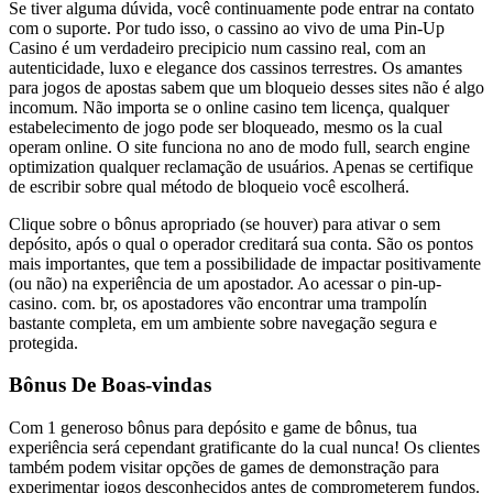
Se tiver alguma dúvida, você continuamente pode entrar na contato
com o suporte. Por tudo isso, o cassino ao vivo de uma Pin-Up
Casino é um verdadeiro precipicio num cassino real, com an
autenticidade, luxo e elegance dos cassinos terrestres. Os amantes
para jogos de apostas sabem que um bloqueio desses sites não é algo
incomum. Não importa se o online casino tem licença, qualquer
estabelecimento de jogo pode ser bloqueado, mesmo os la cual
operam online. O site funciona no ano de modo full, search engine
optimization qualquer reclamação de usuários. Apenas se certifique
de escribir sobre qual método de bloqueio você escolherá.
Clique sobre o bônus apropriado (se houver) para ativar o sem
depósito, após o qual o operador creditará sua conta. São os pontos
mais importantes, que tem a possibilidade de impactar positivamente
(ou não) na experiência de um apostador. Ao acessar o pin-up-
casino. com. br, os apostadores vão encontrar uma trampolín
bastante completa, em um ambiente sobre navegação segura e
protegida.
Bônus De Boas-vindas
Com 1 generoso bônus para depósito e game de bônus, tua
experiência será cependant gratificante do la cual nunca! Os clientes
também podem visitar opções de games de demonstração para
experimentar jogos desconhecidos antes de comprometerem fundos.