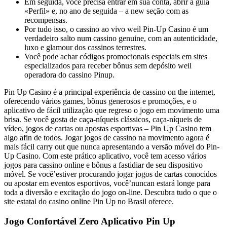
Em seguida, você precisa entrar em sua conta, abrir a guia
«Perfil» e, no ano de seguida – a new seção com as
recompensas.
Por tudo isso, o cassino ao vivo weil Pin-Up Casino é um
verdadeiro salto num cassino genuine, com an autenticidade,
luxo e glamour dos cassinos terrestres.
Você pode achar códigos promocionais especiais em sites
especializados para receber bônus sem depósito weil
operadora do cassino Pinup.
Pin Up Casino é a principal experiência de cassino on the internet,
oferecendo vários games, bônus generosos e promoções, e o
aplicativo de fácil utilização que regreso o jogo em movimento uma
brisa. Se você gosta de caça-níqueis clássicos, caça-níqueis de
vídeo, jogos de cartas ou apostas esportivas – Pin Up Casino tem
algo afin de todos. Jogar jogos de cassino na movimento agora é
mais fácil carry out que nunca apresentando a versão móvel do Pin-
Up Casino. Com este prático aplicativo, você tem acesso vários
jogos para cassino online e bônus a fastidiar de seu dispositivo
móvel. Se você’estiver procurando jogar jogos de cartas conocidos
ou apostar em eventos esportivos, você’nuncan estará longe para
toda a diversão e excitação do jogo on-line. Descubra tudo o que o
site estatal do casino online Pin Up no Brasil oferece.
Jogo Confortável Zero Aplicativo Pin Up