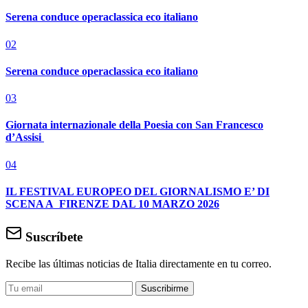
Serena conduce operaclassica eco italiano
02
Serena conduce operaclassica eco italiano
03
Giornata internazionale della Poesia con San Francesco
d’Assisi
04
IL FESTIVAL EUROPEO DEL GIORNALISMO E’ DI
SCENA A FIRENZE DAL 10 MARZO 2026
Suscríbete
Recibe las últimas noticias de Italia directamente en tu correo.
Suscribirme