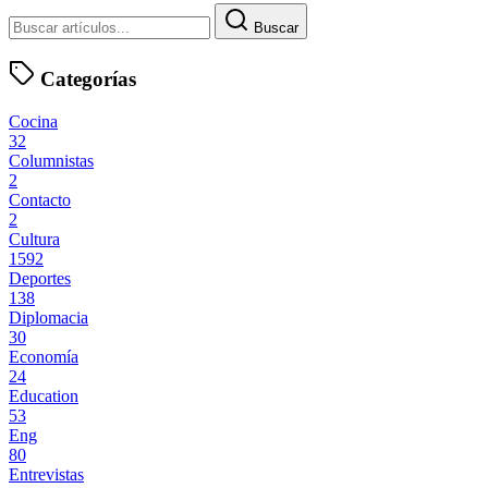
Buscar
Categorías
Cocina
32
Columnistas
2
Contacto
2
Cultura
1592
Deportes
138
Diplomacia
30
Economía
24
Education
53
Eng
80
Entrevistas