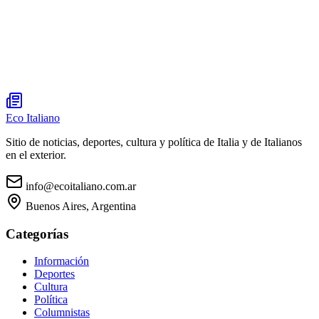
Eco Italiano
Sitio de noticias, deportes, cultura y política de Italia y de Italianos
en el exterior.
info@ecoitaliano.com.ar
Buenos Aires, Argentina
Categorías
Información
Deportes
Cultura
Política
Columnistas