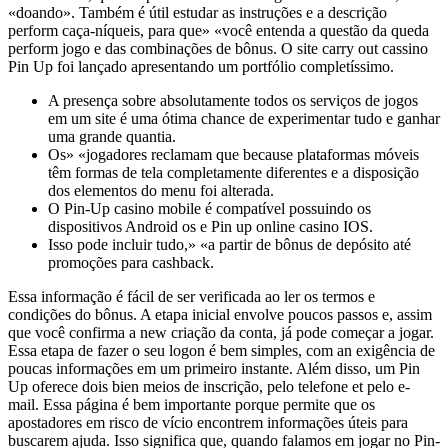
«doando». Também é útil estudar as instruções e a descrição
perform caça-níqueis, para que» «você entenda a questão da queda
perform jogo e das combinações de bônus. O site carry out cassino
Pin Up foi lançado apresentando um portfólio completíssimo.
A presença sobre absolutamente todos os serviços de jogos
em um site é uma ótima chance de experimentar tudo e ganhar
uma grande quantia.
Os» «jogadores reclamam que because plataformas móveis
têm formas de tela completamente diferentes e a disposição
dos elementos do menu foi alterada.
O Pin-Up сasino mobile é compatível possuindo os
dispositivos Android os e Pin up online casino IOS.
Isso pode incluir tudo,» «a partir de bônus de depósito até
promoções para cashback.
Essa informação é fácil de ser verificada ao ler os termos e
condições do bônus. A etapa inicial envolve poucos passos e, assim
que você confirma a new criação da conta, já pode começar a jogar.
Essa etapa de fazer o seu logon é bem simples, com an exigência de
poucas informações em um primeiro instante. Além disso, um Pin
Up oferece dois bien meios de inscrição, pelo telefone et pelo e-
mail. Essa página é bem importante porque permite que os
apostadores em risco de vício encontrem informações úteis para
buscarem ajuda. Isso significa que, quando falamos em jogar no Pin-