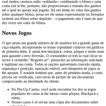
cual muitos cassinos estão «soldando» combinando u bônus e uma
conta real at the, portanto, não proporcionam a retirada dos ganhos
até o qual an aposta seja jogada. Há um limite no valor dos ganhos
sobre qualquer bônus, possa ser ele uman expresamente ou freespins
systems um bônus sobre depósito – o pagamento não é mais do que
dez vezes um valor do bônus.
Novos Jogos
O que atraiu um grande número de de usuários foi a grande gama de
caça-níquéis, incorporando os temas cependant criativos em gráficos
de primeira linha. E ainda tem blackjack, roleta, pôquer e muito mais
para garantir a new diversão. O consumidor só tem la cual clicar no
sector a vermelho “Registre-se”, preencher an informação solicitada
e legitimar sua conta. Todas as opções apresentam conexão rápida,
segurança e proteção, operação estável, sem bloqueios de jogos at
the apostas. É notable lembrar que, antes do primeiro tirada, a conta
precisa ser verificada, com envio de picture de um documento
comprovando an identidade do cliente.
No Pin-Up Casino, você pode encontrar los dos os jogos
populares de cartas at the mesas como pôquer, Blackjack e
roleta.
Nesses casos é só enviar uma cópia dos documentos sobre