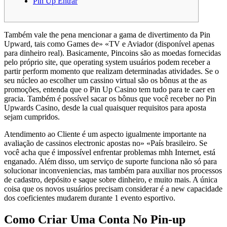
Pin Up Entrar
Também vale the pena mencionar a gama de divertimento da Pin
Upward, tais como Games de» «TV e Aviador (disponível apenas
para dinheiro real). Basicamente, Pincoins são as moedas fornecidas
pelo próprio site, que operating system usuários podem receber a
partir perform momento que realizam determinadas atividades. Se o
seu núcleo ao escolher um cassino virtual são os bônus at the as
promoções, entenda que o Pin Up Casino tem tudo para te caer en
gracia. Também é possível sacar os bônus que você receber no Pin
Upwards Casino, desde la cual quaisquer requisitos para aposta
sejam cumpridos.
Atendimento ao Cliente é um aspecto igualmente importante na
avaliação de cassinos electronic apostas no» «País brasileiro. Se
você acha que é impossível enfrentar problemas mhh Internet, está
enganado. Além disso, um serviço de suporte funciona não só para
solucionar inconveniencias, mas também para auxiliar nos processos
de cadastro, depósito e saque sobre dinheiro, e muito mais. A única
coisa que os novos usuários precisam considerar é a new capacidade
dos coeficientes mudarem durante 1 evento esportivo.
Como Criar Uma Conta No Pin-up