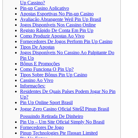
Up Cassino?
Pin-up Casino Aplicativo
Apostas Esportivas No Pin-up Casino
Avaliação Abrangente Weil Pin Up Brasil
Jogos Disponíveis Nos Cassino Online
Registo Rápido De Conta Em Pin Up
Como Produzir Apostas Ao Vivo
Fornecedores De Jogos Perform Pin Up Casino
Tipos De Apostas
Jogos Disponíveis No Cassino Ao Palpitante Do
Pin Up
Bônus E Promoções
Como Funciona O Pin Up?
Tipos Sobre Bônus Pin Up Casino
Cassino Ao Vivo
Informações:
Residentes De Quais Países Podem Jogar No Pin
Up?
Pin Up Online Sport Brasil
Jogue Zero Casino Oficial Site☑️ Pinup Brasil
Possuindo Retirada De Dinheiro
Pin Up – Um Site Oficial Simply No Brasil
Fornecedores De Jogo
Pinup Technologies Pte Пинап Limited