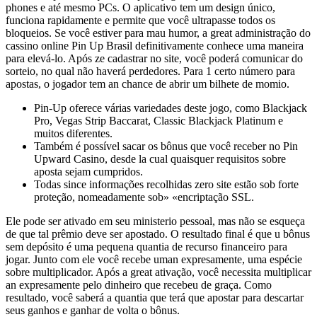
phones e até mesmo PCs. O aplicativo tem um design único,
funciona rapidamente e permite que você ultrapasse todos os
bloqueios. Se você estiver para mau humor, a great administração do
cassino online Pin Up Brasil definitivamente conhece uma maneira
para elevá-lo. Após ze cadastrar no site, você poderá comunicar do
sorteio, no qual não haverá perdedores. Para 1 certo número para
apostas, o jogador tem an chance de abrir um bilhete de momio.
Pin-Up oferece várias variedades deste jogo, como Blackjack
Pro, Vegas Strip Baccarat, Classic Blackjack Platinum e
muitos diferentes.
Também é possível sacar os bônus que você receber no Pin
Upward Casino, desde la cual quaisquer requisitos sobre
aposta sejam cumpridos.
Todas since informações recolhidas zero site estão sob forte
proteção, nomeadamente sob» «encriptação SSL.
Ele pode ser ativado em seu ministerio pessoal, mas não se esqueça
de que tal prêmio deve ser apostado. O resultado final é que u bônus
sem depósito é uma pequena quantia de recurso financeiro para
jogar. Junto com ele você recebe uman expresamente, uma espécie
sobre multiplicador. Após a great ativação, você necessita multiplicar
an expresamente pelo dinheiro que recebeu de graça. Como
resultado, você saberá a quantia que terá que apostar para descartar
seus ganhos e ganhar de volta o bônus.