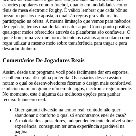
esportes populares como o futebol, quanto em modalidades como
tênis de mesa electronic Rugby. É válido lembrar que cada bônus
possui requisitos de aposta, o qual são regras pra validar a tua
participação na oferta. A mesma limitação que vemos para métodos
de depósito, temos quando falamos de saque. Como ponto positivo,
quaisquer meios oferecidos através da plataforma são confiáveis. O
que é bom, uma vez que normalmente os casinos apresentam como
regra utilizar u mesmo meio sobre transferência para tragar e para
descartar dinheiro.
Comentários De Jogadores Reais
Assim, desde um programa você pode facilmente dar em esportes,
escolhendo sua disciplina preferida. Os usuários desse cassino
notam o qual os desenvolvedores fizeram o design mais confortável
e adicionaram um grande número de jogos, electronic regularmente.
No momento, esta é alguma das melhores opções para ganhar
recurso financeiro real.
Quer garantir diversão na tempo real, contudo não quer
abandonar o conforto o qual só encontramos enel de casa?
A maioria dos apostadores, independentemente do nível sobre
experiência, conseguem ter uma experiência agradável na
página.