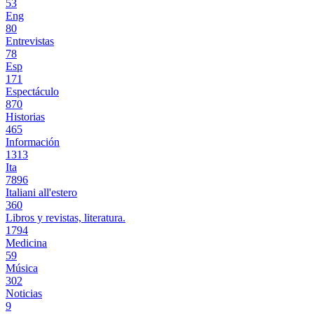
53
Eng
80
Entrevistas
78
Esp
171
Espectáculo
870
Historias
465
Información
1313
Ita
7896
Italiani all'estero
360
Libros y revistas, literatura.
1794
Medicina
59
Música
302
Noticias
9