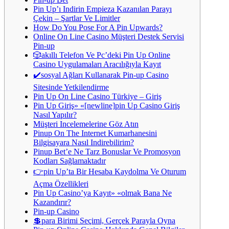
Pin Up’ı Indirin Empieza Kazanılan Parayı
Çekin – Şartlar Ve Limitler
How Do You Pose For A Pin Upwards?
Online On Line Casino Müşteri Destek Servisi
Pin-up
🎲akıllı Telefon Ve Pc’deki Pin Up Online
Casino Uygulamaları Aracılığıyla Kayıt
✔️sosyal Ağları Kullanarak Pin-up Casino
Sitesinde Yetkilendirme
Pin Up On Line Casino Türkiye – Giriş
Pin Up Giriş» «[newline]pin Up Casino Giriş
Nasıl Yapılır?
Müşteri Incelemelerine Göz Atın
Pinup On The Internet Kumarhanesini
Bilgisayara Nasıl Indirebilirim?
Pinup Bet’e Ne Tarz Bonuslar Ve Promosyon
Kodları Sağlamaktadır
👉pin Up’ta Bir Hesaba Kaydolma Ve Oturum
Açma Özellikleri
Pin Up Casino’ya Kayıt» «olmak Bana Ne
Kazandırır?
Pin-up Casino
💲para Birimi Seçimi, Gerçek Parayla Oyna