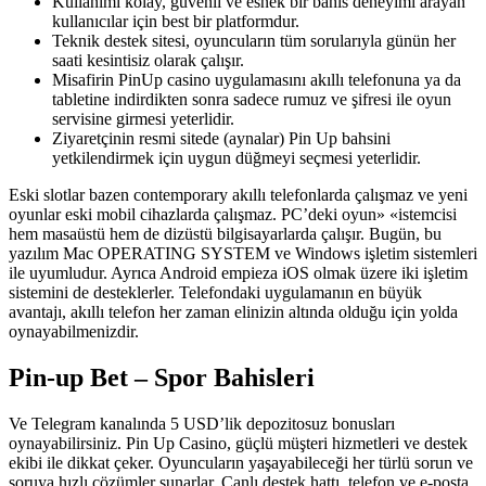
Kullanımı kolay, güvenli ve esnek bir bahis deneyimi arayan
kullanıcılar için best bir platformdur.
Teknik destek sitesi, oyuncuların tüm sorularıyla günün her
saati kesintisiz olarak çalışır.
Misafirin PinUp casino uygulamasını akıllı telefonuna ya da
tabletine indirdikten sonra sadece rumuz ve şifresi ile oyun
servisine girmesi yeterlidir.
Ziyaretçinin resmi sitede (aynalar) Pin Up bahsini
yetkilendirmek için uygun düğmeyi seçmesi yeterlidir.
Eski slotlar bazen contemporary akıllı telefonlarda çalışmaz ve yeni
oyunlar eski mobil cihazlarda çalışmaz. PC’deki oyun» «istemcisi
hem masaüstü hem de dizüstü bilgisayarlarda çalışır. Bugün, bu
yazılım Mac OPERATING SYSTEM ve Windows işletim sistemleri
ile uyumludur. Ayrıca Android empieza iOS olmak üzere iki işletim
sistemini de desteklerler. Telefondaki uygulamanın en büyük
avantajı, akıllı telefon her zaman elinizin altında olduğu için yolda
oynayabilmenizdir.
Pin-up Bet – Spor Bahisleri
Ve Telegram kanalında 5 USD’lik depozitosuz bonusları
oynayabilirsiniz. Pin Up Casino, güçlü müşteri hizmetleri ve destek
ekibi ile dikkat çeker. Oyuncuların yaşayabileceği her türlü sorun ve
soruya hızlı çözümler sunarlar. Canlı destek hattı, telefon ve e-posta