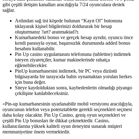
gibi çeşitli iletişim kanalları aracılığıyla 7/24 oyunculara destek
sağlar.
Ardından sağ üst köşede bulunan “Kayıt Ol” butonuna
tıklayarak kişisel bilgilerinizi doldurarak bir hesap
oluşturmanız ?art? aranmaktad?r.
Kumarhanedeki bonus ve gerçek hesap ayrıdır, oyuncu önce
kendi parasıyla oynar, başarısızlık durumunda added bonus
hesabını kullanabilir.
Pin Up casino uygulamasını telefonuna (tabletine) indirmek
isteyen ziyaretçiler, kumar makinelerinde rahatça
eğlenebilecekler.
PinUp kumarhanesini indirmek, bir PC veya dizüstü
bilgisayarda bir tarayıcıda bahis oynamaktan yorulan herkes
için buna değer.
Siteye kaydolduktan sonra, kaybedenlerin olmadığı piyango
çekilişine katılabileceksiniz.
«Pin-up kumarhanesinin uyarlanabilir mobil versiyonu aracılığıyla,
oyuncunun telefon veya potenztablette gerekli seçenekleri seçmesi
daha kolay olacaktır. Pin Up Casino, geniş oyun seçenekleri ve
çeşitli Pin Up bonusları ile dikkat çekmektedir. Casino,
kullanıcılarına yüksek kaliteli oyun deneyimi sunarak müşteri
memnuniyetine önem vermektedir.