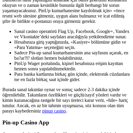
okuyun ve o zaman kesinlikle bununla ilgili herhangi bir sorun
yaşamayacaksınız. PinUp kumarhanesine kaydolmak için» «önce
resmi web sitesine gitmeniz, uygun alanı bulmanız ve icat edilmiş
şifre ile birlikte e-postanızı oraya girmeniz gerekir.
Sanal casino operatörü Flag Up, Facebook, Google+, Yandex
ve Vkontakte’deki sayfaları aracılığıyla yetkilendirme sunar.
Hesabınıza giriş yaptığınızda, «Kasiyer» bölümüne gidin ve
«Para Yatırma» seçeneğini seçin.
Sadece Pin-up sanal kumarhanesinin ana sayfasını açarak, en
ba?ar?l? slotları hemen bulabilirsiniz.
PinUp Wager portalında, kişisel hesabınıza erişim kayıttan
hemen sonra yapılabilinmektedir.
Para banka kartlarına birkaç gün içinde, elektronik cüzdanlara
ise en fazla birkaç saat içinde gider.
Burada sanal takımlar oynar ve sonuç sadece 2-3 dakika içinde
öğrenilebilir. Takımların özellikleri ve güçlü/zayıf yönleri vardır ve
kimin kazanacağına rastgele bir sayı üreteci karar verir, «hile» hariç
tutulur. Ancak, en az bir tahmin uyuşmazsa, söz konusu olan tüm
parayı kaybedersiniz
pinup casino
.
Pin-up Casino App