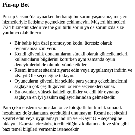
Pin-up Bet
Pin-up Casino’da oynarken herhangi bir sorun yaşarsanız, müşteri
hizmetleriyle iletişime geçmekten çekinmeyin. Müşteri hizmetleri
7/24 hizmetinizdedir ve the girl türlü sorun ya da sorunuzda size
yardımcı olabilirler.»
Bir bahis için özel promosyon kodu, ücretsiz olarak
oynamanıza izin verir.
Kendi güvenlik donanımlarını sürekli olarak güncellemeleri,
kullanıcıların bilgilerini korurken aynı zamanda oyun
deneyimlerini de olumlu yönde etkiler.
Resmi internet sitesini ziyaret edin veya uygulamayı indirin ve
«Kayıt Ol» seçeneğine tıklayın.
Oyuncuların güvenli bir şekilde para yatırıp çekebilmelerini
sağlayan çok çeşitli güvenli ödeme seçenekleri sunar.
Bu oyunlar, yüksek kaliteli grafikler ve adil bir oynanış
sağlayan en iyi yazılım sağlayıcılarından gelmektedir.
Para çekme işlemi yapmadan önce fotoğraflı bir kimlik sunarak
hesabınızı doğrulamanız gerektiğini unutmayın. Resmi net sitesini
ziyaret edin veya uygulamayı indirin ve «Kayıt Ol» seçeneğine
tıklayın. E-posta adresiniz, tercih ettiğiniz kullanıcı adı ve şifre gibi
bazı temel bilgileri vermeniz istenecektir.