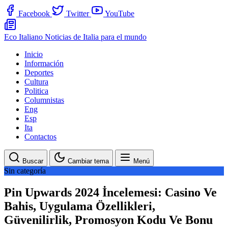
Facebook
Twitter
YouTube
Eco Italiano
Noticias de Italia para el mundo
Inicio
Información
Deportes
Cultura
Politica
Columnistas
Eng
Esp
Ita
Contactos
Buscar
Cambiar tema
Menú
Sin categoría
Pin Upwards 2024 İncelemesi: Casino Ve
Bahis, Uygulama Özellikleri,
Güvenilirlik, Promosyon Kodu Ve Bonu