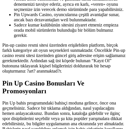
denemenizi tavsiye ederiz, ayrıca en karlı, «veren» oyunu
seçmenize izin verecek demo sürümünde para yapabilirsiniz.
Pin Upwards Casino, oyuncularına çeşitli avantajlar sunar,
ancak bazı dezavantajları weil bulunmaktadır.
Sadece kumar kulübünün sitesini ziyaret etmeniz empieza
orada mobil sürümlerin bulunduğu bir bölüm bulmanız
gerekir.
Pin-up casino resmi sitesi üzerinden erişilebilen platform, birçok
farklı kategoriye ait oyun seçenekleri sunmaktadır. Öncelikle Pin-up
casino resmi sitesi üzerinden güncel giriş adresine erişim sağlamanız
gerekmektedir. Ardından sağ üst köşede bulunan “Kayıt Ol”
butonuna tıklayarak kişisel bilgilerinizi doldurarak bir hesap
oluşturmanız ?art? aranmaktad?r.
Pin Up Casino Bonusları Ve
Promosyonları
Pin Up bahis programındaki bahisçi moduna gelince, önce ona
geçmelisiniz. Sadece bir tıklama aldığından, nasıl yapılacağını
hemen anlayacaksınız. Bundan sonra, kataloğa gidebilir ve ilginç
spor disiplinlerini seçebilir veya şu kita popüler yarışmalara dikkat
edebilirsiniz, bu bilgiler uygulamanın ana ekranında yer almaktadır.
Bahislerin nasıl yapıldığını anlamak için bahis şirketinin kurallarını