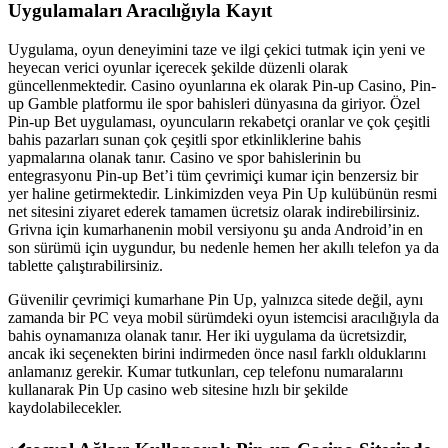
Uygulamaları Aracılığıyla Kayıt
Uygulama, oyun deneyimini taze ve ilgi çekici tutmak için yeni ve
heyecan verici oyunlar içerecek şekilde düzenli olarak
güncellenmektedir. Casino oyunlarına ek olarak Pin-up Casino, Pin-
up Gamble platformu ile spor bahisleri dünyasına da giriyor. Özel
Pin-up Bet uygulaması, oyuncuların rekabetçi oranlar ve çok çeşitli
bahis pazarları sunan çok çeşitli spor etkinliklerine bahis
yapmalarına olanak tanır. Casino ve spor bahislerinin bu
entegrasyonu Pin-up Bet’i tüm çevrimiçi kumar için benzersiz bir
yer haline getirmektedir. Linkimizden veya Pin Up kulübünün resmi
net sitesini ziyaret ederek tamamen ücretsiz olarak indirebilirsiniz.
Grivna için kumarhanenin mobil versiyonu şu anda Android’in en
son sürümü için uygundur, bu nedenle hemen her akıllı telefon ya da
tablette çalıştırabilirsiniz.
Güvenilir çevrimiçi kumarhane Pin Up, yalnızca sitede değil, aynı
zamanda bir PC veya mobil sürümdeki oyun istemcisi aracılığıyla da
bahis oynamanıza olanak tanır. Her iki uygulama da ücretsizdir,
ancak iki seçenekten birini indirmeden önce nasıl farklı olduklarını
anlamanız gerekir. Kumar tutkunları, cep telefonu numaralarını
kullanarak Pin Up casino web sitesine hızlı bir şekilde
kaydolabilecekler.