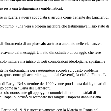
smo resta una testimonianza emblematica).
trare in guerra a guerra scoppiata si arruola come Tenente dei Lancieri di
 “Notturno” (una vera e propria metafora che testimoniava il suo stato di
 di siluramento di un piroscafo austriaco ancorato nelle vicinanze di
e recavano dei messaggi. Un atto dimostrativo di coraggio che rese
olo militare ma intriso di forti connotazioni ideologiche, spirituali e
strategie diplomatiche per raggiungere accordi su questo problema.
, (pur contro gli accordi raggiunti dai Governi), la città di Fiume. La
za di Parigi. Nel settembre del 1920 venne proclamata dai legionari di
to come la “Carta del Carnaro”).
solo nonostante gli appoggi economici di molti industriali di
o di Rapallo, ordinò di soffocare nel sangue l’impresa dannunziana.
me Partito nel 1919 e successivamente con la Marcia su Roma nel