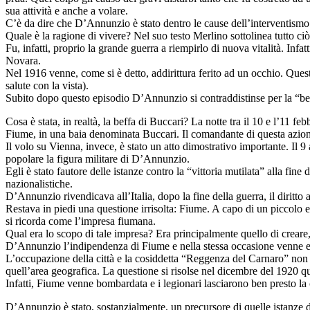
sua attività e anche a volare.
C’è da dire che D’Annunzio è stato dentro le cause dell’interventismo
Quale è la ragione di vivere? Nel suo testo Merlino sottolinea tutto ciò 
Fu, infatti, proprio la grande guerra a riempirlo di nuova vitalità. Infa
Novara.
Nel 1916 venne, come si è detto, addirittura ferito ad un occhio. Questa
salute con la vista).
Subito dopo questo episodio D’Annunzio si contraddistinse per la “bef
Cosa è stata, in realtà, la beffa di Buccari? La notte tra il 10 e l’11 
Fiume, in una baia denominata Buccari. Il comandante di questa azio
Il volo su Vienna, invece, è stato un atto dimostrativo importante. Il
popolare la figura militare di D’Annunzio.
Egli è stato fautore delle istanze contro la “vittoria mutilata” alla fin
nazionalistiche.
D’Annunzio rivendicava all’Italia, dopo la fine della guerra, il diritt
Restava in piedi una questione irrisolta: Fiume. A capo di un piccolo e
si ricorda come l’impresa fiumana.
Qual era lo scopo di tale impresa? Era principalmente quello di creare
D’Annunzio l’indipendenza di Fiume e nella stessa occasione venne e
L’occupazione della città e la cosiddetta “Reggenza del Carnaro” non
quell’area geografica. La questione si risolse nel dicembre del 1920 qu
Infatti, Fiume venne bombardata e i legionari lasciarono ben presto la c
D’Annunzio è stato, sostanzialmente, un precursore di quelle istanze 