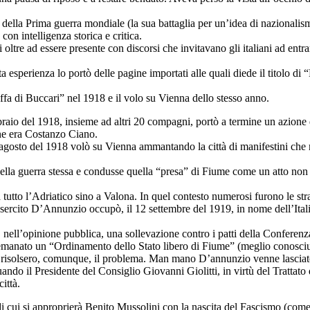
 della Prima guerra mondiale (la sua battaglia per un’idea di nazionali
con intelligenza storica e critica.
tti oltre ad essere presente con discorsi che invitavano gli italiani ad en
 esperienza lo portò delle pagine importati alle quali diede il titolo di
fa di Buccari” nel 1918 e il volo su Vienna dello stesso anno.
febbraio del 1918, insieme ad altri 20 compagni, portò a termine un azione
ne era Costanzo Ciano.
 9 agosto del 1918 volò su Vienna ammantando la città di manifestini ch
e della guerra stessa e condusse quella “presa” di Fiume come un atto non s
o a tutto l’Adriatico sino a Valona. In quel contesto numerosi furono le 
sercito D’Annunzio occupò, il 12 settembre del 1919, in nome dell’Italia
, nell’opinione pubblica, una sollevazione contro i patti della Conferen
manato un “Ordinamento dello Stato libero di Fiume” (meglio conosciu
 risolsero, comunque, il problema. Man mano D’annunzio venne lasciato 
ando il Presidente del Consiglio Giovanni Giolitti, in virtù del Trattat
ittà.
di cui si approprierà Benito Mussolini con la nascita del Fascismo (co