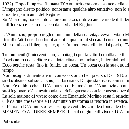
1922). Dopo l’impresa fiumana D’Annunzio era ormai stanco della vita po
L’impegno diretto politico, nonostante qualche altro tentativo, non l
durante i primi anni del Regime.
Su Mussolini, nonostante la loro amicizia, nutriva anche molte diffide
indifferenza e il suo distacco dalla vita del Regime.
D’Annunzio, proprio negli ultimi anni della sua vita, aveva invitato Mus
ricordi d’altri nostri colloqui arcani – quanto mi sia cara la nostra 
Mussolini con Hitler, il quale, quest’ultimo, era definito, dal poeta, l’
Tre momenti (l’interventismo, la battaglia per la vittoria mutilata e il
Fascismo ma da scrittore e da intellettuale non misura, in termini polit
Ecco perché resta, fino in fondo, un poeta. Un poeta con la sua quotidi
tempo.
Non bisogna dimenticare un contesto storico ben preciso. Dal 1916 al 1
sindacalismo, sul socialismo, sul fascismo. Da questa discussioni s
Non c’è dubbio che il D’Annunzio di Fiume è un D’Annunzio anarchico
suoi legionari c’è la testimonianza della guerra e con le conseguenze 
La sola ragione di vivere come dice Emanuele Merlino resta il principio
C’è da dire che Gabriele D’Annunzio trasforma la retorica in estetica. I
di Patria in D’Annunzio resta sempre centrale. Un’idea fondante che 
MEMENTO AUDERE SEMPER. La sola ragione di vivere. D’Annunzio t
Publicidad