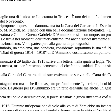
lio una dialettica su: Letteratura in Trincea. È uno dei temi fondamental
i del Novecento.
 ripropone la questione dannunziana tra la Carta del Carnaro e L’Eserc
rego, M. Micich, M. Franco con una bella documentazione fotografica. «L
etteratura e Grande Guerra Gabriele D’Annunzio resta, comunque, un prota
o trova nei momenti dell’interventismo, ma anche successivamente sino
l nazionalismo. Volle partecipare alla guerra da protagonista.
simbolo, un emblema, una bandiera, considerata soprattutto la sua età.
Diari di guerra 1914 – 1918” di D’Annunzio costituiscono un punto di ri
unzio il 29 luglio del 1915 scrive una lettera, nella quale si legge: “Io
 a mensa, ma per fare semplicemente quel che fanno i soldati. Ho una situ
to alla Carta del Carnaro, di cui successivamente scrive: «La Carta del 
uo protagonismo ma anche il suo aspetto profondamente “guerriero”, i cui i
llico. La guerra per D’Annunzio era un fatto esaltante ma anche un ges
poeta del bello e dell’alcionico, il poeta sensuale e greco diventava cos
916. Durante un’operazione di volo alla volta di Zara ebbe un incidente
una pausa di riposo e a restare bendato. Aveva perso la vista all’occhio d