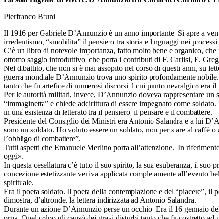
Pierfranco Bruni
Il 1916 per Gabriele D’Annunzio è un anno importante. Si apre a ventag
irredentismo, “smobilita” il pensiero tra storia e linguaggi nei process
C’è un libro di notevole importanza, fatto molto bene e organico, che
ottomo saggio introduttivo che porta i contributi di F. Carlisi, E. G
Nel dibattito, che non si è mai assopito nel corso di questi anni, su l
guerra mondiale D’Annunzio trova uno spirito profondamente nobile. L
tanto che fu artefice di numerosi discorsi il cui punto nevralgico era i
Per le autorità militari, invece, D’Annunzio doveva rappresentare un 
“immaginetta” e chiede addirittura di essere impegnato come soldato. “
in una esistenza di letterato tra il pensiero, il pensare e il combattere.
Presidente del Consiglio dei Ministri era Antonio Salandra e a lui D’Ann
sono un soldato. Ho voluto essere un soldato, non per stare al caffè o
l’obbligo di combattere”.
Tutti aspetti che Emanuele Merlino porta all’attenzione. In riferimen
oggi».
In questa cesellatura c’è tutto il suo spirito, la sua esuberanza, il s
concezione estetizzante veniva applicata completamente all’evento be
spirituale.
Era il poeta soldato. Il poeta della contemplazione e del “piacere”, il 
dimostra, d’altronde, la lettera indirizzata ad Antonio Salandra.
Durante un azione D’Annunzio perse un occhio. Era il 16 gennaio del 1
prua. Quel colpo gli causò dei gravi disturbi tanto che fu costretto ad 