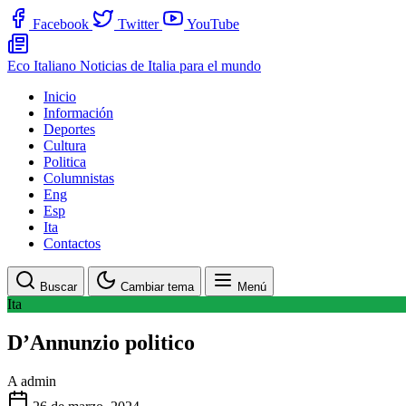
Facebook
Twitter
YouTube
Eco Italiano
Noticias de Italia para el mundo
Inicio
Información
Deportes
Cultura
Politica
Columnistas
Eng
Esp
Ita
Contactos
Buscar
Cambiar tema
Menú
Ita
D’Annunzio politico
A
admin