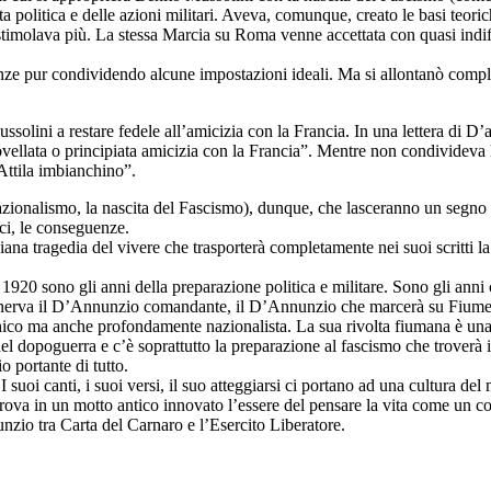
litica e delle azioni militari. Aveva, comunque, creato le basi teoriche
o stimolava più. La stessa Marcia su Roma venne accettata con quasi ind
nze pur condividendo alcune impostazioni ideali. Ma si allontanò complet
solini a restare fedele all’amicizia con la Francia. In una lettera di D’
rinnovellata o principiata amicizia con la Francia”. Mentre non condivide
”Attila imbianchino”.
 nazionalismo, la nascita del Fascismo), dunque, che lasceranno un segno 
ici, le conseguenze.
ana tragedia del vivere che trasporterà completamente nei suoi scritti l
920 sono gli anni della preparazione politica e militare. Sono gli anni
i innerva il D’Annunzio comandante, il D’Annunzio che marcerà su Fiume
 ma anche profondamente nazionalista. La sua rivolta fiumana è una m
del dopoguerra e c’è soprattutto la preparazione al fascismo che trover
 portante di tutto.
 suoi canti, i suoi versi, il suo atteggiarsi ci portano ad una cultura d
trova in un motto antico innovato l’essere del pensare la vita come u
ra Carta del Carnaro e l’Esercito Liberatore.