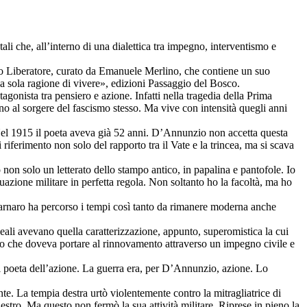
i che, all’interno di una dialettica tra impegno, interventismo e
ito Liberatore, curato da Emanuele Merlino, che contiene un suo
a sola ragione di vivere», edizioni Passaggio del Bosco.
gonista tra pensiero e azione. Infatti nella tragedia della Prima
 al sorgere del fascismo stesso. Ma vive con intensità quegli anni
 Nel 1915 il poeta aveva già 52 anni. D’Annunzio non accetta questa
ferimento non solo del rapporto tra il Vate e la trincea, ma si scava
 non solo un letterato dello stampo antico, in papalina e pantofole. Io
azione militare in perfetta regola. Non soltanto ho la facoltà, ma ho
Carnaro ha percorso i tempi così tanto da rimanere moderna anche
deali avevano quella caratterizzazione, appunto, superomistica la cui
to che doveva portare al rinnovamento attraverso un impegno civile e
ì il poeta dell’azione. La guerra era, per D’Annunzio, azione. Lo
. La tempia destra urtò violentemente contro la mitragliatrice di
estro. Ma questo non fermò la sua attività militare. Riprese in pieno la