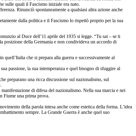
 sulle quali il Fascismo iniziale era nato.
ifferenza. Rinunciò spontaneamente a qualsiasi altra azione anche
amente dalla politica e il Fascismo lo rispettò proprio per la sua
annunzio al Duce dell’11 aprile del 1935 si legge. “Tu sai – se ti
va la posizione della Germania e non condivideva un accordo di
in quell’Italia che si prepara alla guerra e successivamente al
a sua passione, la sua intemperanza e quel bisogno di sfuggire al
 che preparano una ricca discussione sul nazionalismo, sul
.
anifestazione di difesa del nazionalismo. Nella sua marcia e nei
à in Fiume una prima prova.
el movimento della parola intesa anche come estetica della forma. L’idea
n combattimento sempre. La Grande Guerra è anche quel suo