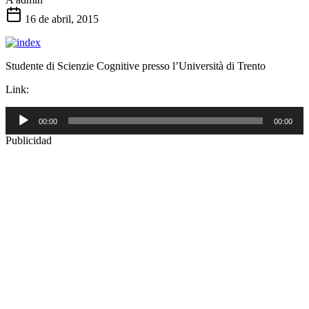
16 de abril, 2015
Studente di Scienzie Cognitive presso l’Università di Trento
Link:
Reproductor
00:00
00:00
de
audio
Publicidad