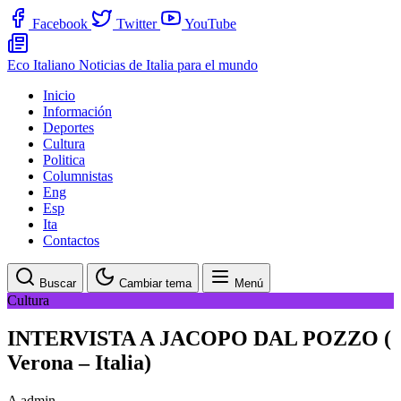
Facebook
Twitter
YouTube
Eco Italiano
Noticias de Italia para el mundo
Inicio
Información
Deportes
Cultura
Politica
Columnistas
Eng
Esp
Ita
Contactos
Buscar
Cambiar tema
Menú
Cultura
INTERVISTA A JACOPO DAL POZZO (
Verona – Italia)
A
admin