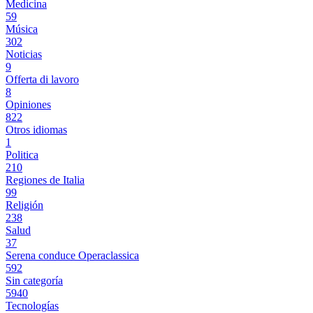
Medicina
59
Música
302
Noticias
9
Offerta di lavoro
8
Opiniones
822
Otros idiomas
1
Politica
210
Regiones de Italia
99
Religión
238
Salud
37
Serena conduce Operaclassica
592
Sin categoría
5940
Tecnologías