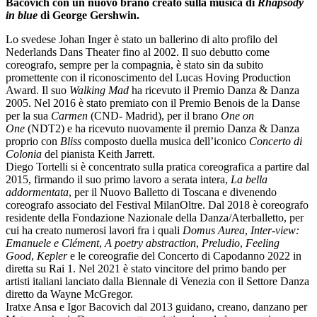
Bacovich con un nuovo brano creato sulla musica di
Rhapsody
in blue
di George Gershwin.
Lo svedese Johan Inger è stato un ballerino di alto profilo del
Nederlands Dans Theater fino al 2002. Il suo debutto come
coreografo, sempre per la compagnia, è stato sin da subito
promettente con il riconoscimento del Lucas Hoving Production
Award. Il suo
Walking Mad
ha ricevuto il Premio Danza & Danza
2005. Nel 2016 è stato premiato con il Premio Benois de la Danse
per la sua
Carmen
(CND- Madrid), per il brano
One on
One
(NDT2) e ha ricevuto nuovamente il premio Danza & Danza
proprio con
Bliss
composto duella musica dell’iconico
Concerto di
Colonia
del pianista Keith Jarrett.
Diego Tortelli si è concentrato sulla pratica coreografica a partire dal
2015, firmando il suo primo lavoro a serata intera,
La bella
addormentata
, per il Nuovo Balletto di Toscana e divenendo
coreografo associato del Festival MilanOltre. Dal 2018 è coreografo
residente della Fondazione Nazionale della Danza/Aterballetto, per
cui ha creato numerosi lavori fra i quali
Domus Aurea
,
Inter-view:
Emanuele e Clément
,
A poetry abstraction
,
Preludio
,
Feeling
Good
,
Kepler
e le coreografie del Concerto di Capodanno 2022 in
diretta su Rai 1. Nel 2021 è stato vincitore del primo bando per
artisti italiani lanciato dalla Biennale di Venezia con il Settore Danza
diretto da Wayne McGregor.
Iratxe Ansa e Igor Bacovich dal 2013 guidano, creano, danzano per