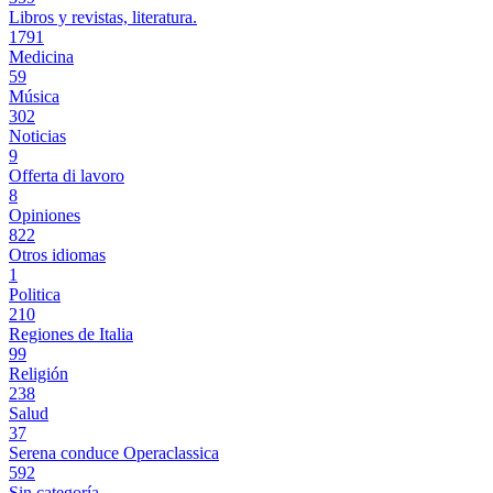
Libros y revistas, literatura.
1791
Medicina
59
Música
302
Noticias
9
Offerta di lavoro
8
Opiniones
822
Otros idiomas
1
Politica
210
Regiones de Italia
99
Religión
238
Salud
37
Serena conduce Operaclassica
592
Sin categoría