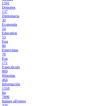
1591
Deportes
137
Diplomacia
30
Economía
24
Education
53
Eng
80
Entrevistas
78
Esp
171
Espectáculo
869
Historias
464
Información
1310
Ita
7896
Italiani all'estero
359