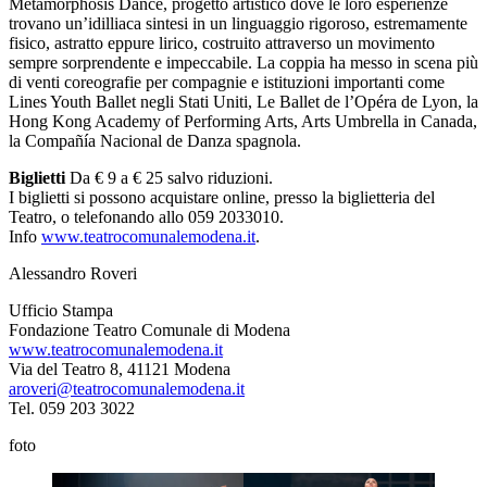
Metamorphosis Dance, progetto artistico dove le loro esperienze
trovano un’idilliaca sintesi in un linguaggio rigoroso, estremamente
fisico, astratto eppure lirico, costruito attraverso un movimento
sempre sorprendente e impeccabile. La coppia ha messo in scena più
di venti coreografie per compagnie e istituzioni importanti come
Lines Youth Ballet negli Stati Uniti, Le Ballet de l’Opéra de Lyon, la
Hong Kong Academy of Performing Arts, Arts Umbrella in Canada,
la Compañía Nacional de Danza spagnola.
Biglietti
Da € 9 a € 25 salvo riduzioni.
I biglietti si possono acquistare online, presso la biglietteria del
Teatro, o telefonando allo 059 2033010.
Info
www.teatrocomunalemodena.it
.
Alessandro Roveri
Ufficio Stampa
Fondazione Teatro Comunale di Modena
www.teatrocomunalemodena.it
Via del Teatro 8, 41121 Modena
aroveri@teatrocomunalemodena.it
Tel. 059 203 3022
foto