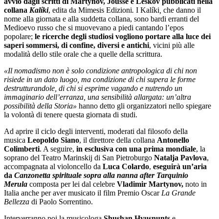
avvio dagli scritti di Martynov, Jousse e Leskov pubblicati nella
collana
Kalíki
,
edita da
Mimesis Edizioni
.
I Kalíki
,
che danno il
nome alla giornata e alla suddetta collana, sono bardi erranti del
Medioevo russo che si muovevano a piedi cantando l’epos
popolare;
le ricerche degli studiosi vogliono portare alla luce dei
saperi sommersi, di confine, diversi e antichi
, vicini più alle
modalità dello stile orale che a quelle della scrittura.
«Il nomadismo non è solo condizione antropologica di chi non
risiede in un dato luogo, ma condizione di chi supera le forme
destrutturandole, di chi si esprime vagando e nutrendo un
immaginario dell’erranza, una sensibilità allargata: un’altra
possibilità della Storia»
hanno detto gli organizzatori nello spiegare
la volontà di tenere questa giornata di studi.
Ad aprire il ciclo degli interventi, moderati dal filosofo della
musica
Leopoldo Siano
, il direttore della collana
Antonello
Colimberti
. A seguire,
in esclusiva con una
prima mondiale
, la
soprano del Teatro Marinskij di San Pietroburgo
Natalja Pavlova
,
accompagnata al violoncello da
Luca Colardo
,
eseguirà un’aria
da
Canzonetta spirituale sopra alla nanna after Tarquinio
Merula
composta per lei
dal celebre
Vladimir Martynov,
noto in
Italia anche per aver musicato il film Premio Oscar
La Grande
Bellezza
di Paolo Sorrentino.
Interverranno poi la musicologa
Shushan Hyusnunts
e