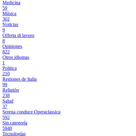
Medicina
59
Música
302
Noticias
9
Offerta di lavoro
8
Opiniones
822
Otros idiomas
1
Politica
210
Regiones de Italia
99
Religión
238
Salud
37
Serena conduce Operaclassica
592
Sin categoría
5940
Tecnologías