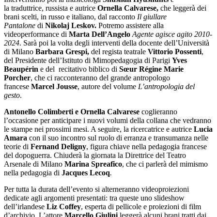
la
traduttrice, russista e autrice
Ornella Calvarese,
che
leggerà dei
brani scelti, in russo e italiano, dal racconto
Il giullare
Pantalone
di
Nikolaj Leskov.
Potremo assistere alla
videoperformance di
Marta Dell’Angelo
Agente agisce agito 2010-
2024
. Sarà poi la volta degli interventi della docente dell’Università
di Milano
Barbara Grespi,
del regista teatrale
Vittorio Possenti
,
del Presidente dell’Istituto di Mimopedagogia di Parigi
Yves
Beaupérin
e del recitativo biblico di
Sœur Régine Marie
Porcher
, che ci racconteranno del grande antropologo
francese
Marcel Jousse
, autore del volume
L’antropologia del
gesto
.
Antonello Colimberti e Ornella Calvarese
coglieranno
l’occasione per anticipare i nuovi volumi della collana che vedranno
le stampe nei prossimi mesi. A seguire, la ricercatrice e autrice
Lucia
Amara
con il suo incontro sul ruolo di erranza e transumanza nelle
teorie di
Fernand Deligny
, figura chiave nella pedagogia francese
del dopoguerra. Chiuderà la giornata la Direttrice del Teatro
Arsenale di Milano
Marina Spreafico
, che ci parlerà del
mimismo
nella pedagogia di
Jacques Lecoq
.
Per tutta la durata dell’evento si alterneranno videoproiezioni
dedicate agli argomenti presentati: tra queste uno slideshow
dell’irlandese
Liz Coffey
, esperta di pellicole e proiezioni di film
d’archivio. L’attore
Marcello Giulini
leggerà alcuni brani tratti dai