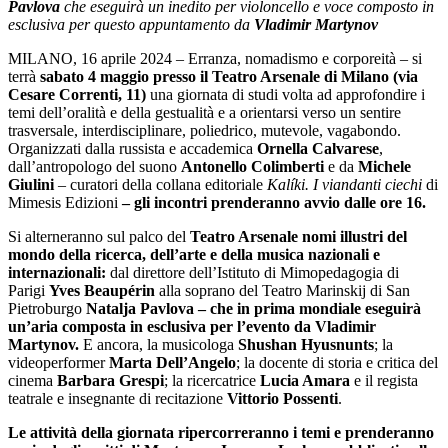
Pavlova
che eseguirà un inedito per violoncello e voce composto in
esclusiva per questo appuntamento da
Vladimir Martynov
MILANO, 16 aprile 2024 ‒ Erranza, nomadismo e corporeità ‒ si
terrà
sabato 4 maggio presso il Teatro Arsenale di Milano (via
Cesare Correnti, 11)
una giornata di studi volta ad approfondire i
temi dell’oralità e della gestualità e a orientarsi verso un sentire
trasversale, interdisciplinare, poliedrico, mutevole, vagabondo.
Organizzati dalla russista e accademica
Ornella Calvarese
,
dall’antropologo del suono
Antonello Colimberti
e da
Michele
Giulini
‒ curatori della collana editoriale
Kalíki. I viandanti ciechi
di
Mimesis Edizioni
‒ gli incontri prenderanno avvio dalle ore 16.
Si alterneranno sul palco
del
Teatro Arsenale nomi illustri del
mondo della ricerca, dell’arte e della musica nazionali e
internazionali:
dal direttore dell’Istituto di Mimopedagogia di
Parigi
Yves Beaupérin
alla soprano del Teatro Marinskij di San
Pietroburgo
Natalja Pavlova ‒ che in prima mondiale eseguirà
un’aria composta in esclusiva per l’evento da Vladimir
Martynov.
E ancora, la musicologa
Shushan Hyusnunts
;
la
videoperformer
Marta Dell’Angelo
; la docente di storia e critica del
cinema
Barbara Grespi
;
la ricercatrice
Lucia Amara
e
il
regista
teatrale e insegnante di recitazione
Vittorio Possenti
.
Le attività della giornata ripercorreranno i temi e prenderanno