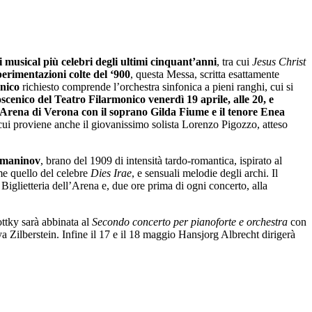
usical più celebri degli ultimi cinquant’anni
, tra cui
Jesus Christ
perimentazioni colte del ‘900
, questa Messa, scritta esattamente
nico
richiesto comprende l’orchestra sinfonica a pieni ranghi, cui si
oscenico del Teatro Filarmonico venerdì 19 aprile, alle 20, e
e Arena di Verona con il soprano Gilda Fiume e il tenore Enea
cui proviene anche il giovanissimo solista Lorenzo Pigozzo, atteso
hmaninov
, brano del 1909 di intensità tardo-romantica, ispirato al
me quello del celebre
Dies Irae
, e sensuali melodie degli archi. Il
a Biglietteria dell’Arena e, due ore prima di ogni concerto, alla
ottky sarà abbinata al
Secondo concerto per pianoforte e orchestra
con
a Zilberstein. Infine il 17 e il 18 maggio Hansjorg Albrecht dirigerà