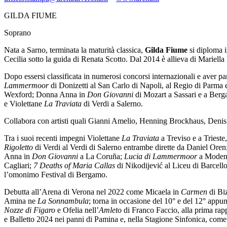
GILDA FIUME
Soprano
Nata a Sarno, terminata la maturità classica,
Gilda Fiume
si diploma i
Cecilia sotto la guida di Renata Scotto. Dal 2014 è allieva di Mariella
Dopo essersi classificata in numerosi concorsi internazionali e aver 
Lammermoor
di Donizetti al San Carlo di Napoli, al Regio di Parma 
Wexford; Donna Anna in
Don Giovanni
di Mozart a Sassari e a Ber
e Violettane
La Traviata
di Verdi a Salerno.
Collabora con artisti quali Gianni Amelio, Henning Brockhaus, Denis
Tra i suoi recenti impegni Violettane
La Traviata
a Treviso e a Triest
Rigoletto
di Verdi al Verdi di Salerno entrambe dirette da Daniel Oren
Anna in
Don Giovanni
a La Coruña;
Lucia di Lammermoor
a Moden
Cagliari;
7 Deaths of Maria Callas
di Nikodijević al Liceu di Barcell
l’omonimo Festival di Bergamo.
Debutta all’Arena di Verona nel 2022 come Micaela in
Carmen
di Biz
Amina ne
La
Sonnambula
; torna in occasione del 10° e del 12° appu
Nozze di Figaro
e Ofelia nell’
Amleto
di Franco Faccio, alla prima rapp
e Balletto 2024 nei panni di Pamina e, nella Stagione Sinfonica, come s