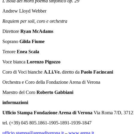
L’Isola dei morti poema sinfonico op. 29
Andrew Lloyd Webber
Requiem per soli, coro e orchestra
Direttore
Ryan McAdams
Soprano
Gilda Fiume
Tenore
Enea Scala
Voce bianca
Lorenzo Pigozzo
Coro di Voci bianche
A.Li.Ve.
diretto da
Paolo Facincani
Orchestra e Coro della Fondazione Arena di Verona
Maestro del Coro
Roberto Gabbiani
informazioni
Ufficio Stampa Fondazione Arena di Verona
Via Roma 7/D, 3712
tel. (+39) 045 805.1861-1905-1891-1939-1847
ufficio.stampa@arenadiverona.it
–
www.arena.it