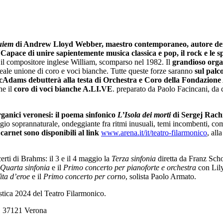
uiem
di Andrew Lloyd Webber, maestro contemporaneo, autore dei m
.
Capace di unire sapientemente musica classica e pop, il rock e le s
 il compositore inglese William, scomparso nel 1982. Il
grandioso orga
ideale unione di coro e voci bianche. Tutte queste forze saranno
sul palc
n McAdams debutterà alla testa di Orchestra e Coro della Fondazion
he il
coro di voci bianche A.LI.VE
. preparato da Paolo Facincani, da 
ganici veronesi: il poema sinfonico
L’Isola dei morti
di Sergej Rac
ggio soprannaturale, ondeggiante fra ritmi inusuali, temi incombenti, co
 carnet sono disponibili al link
www.arena.it/it/teatro-filarmonico
, all
erti di Brahms: il 3 e il 4 maggio la
Terza sinfonia
diretta da Franz Sch
Quarta sinfonia
e il
Primo concerto per pianoforte e orchestra
con Lily
ita d’eroe
e il
Primo concerto per corno
, solista Paolo Armato.
stica 2024 del Teatro Filarmonico.
b, 37121 Verona