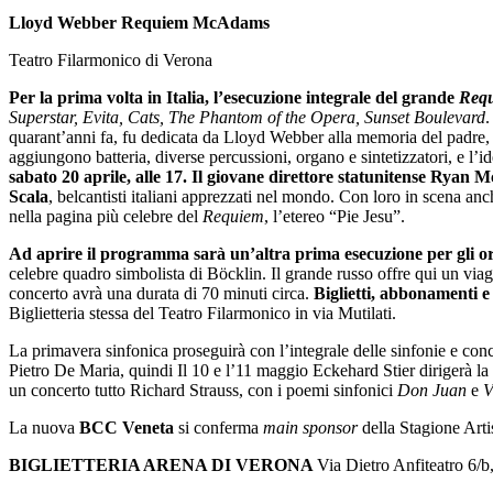
Lloyd Webber Requiem McAdams
Teatro Filarmonico di Verona
Per la prima volta in Italia, l’esecuzione integrale del grande
Req
Superstar, Evita, Cats, The Phantom of the Opera, Sunset Boulevard
quarant’anni fa, fu dedicata da Lloyd Webber alla memoria del padre,
aggiungono batteria, diverse percussioni, organo e sintetizzatori, e l’
sabato 20 aprile, alle 17. Il giovane direttore statunitense Rya
Scala
, belcantisti italiani apprezzati nel mondo. Con loro in scena anc
nella pagina più celebre del
Requiem
, l’etereo “Pie Jesu”.
Ad aprire il programma sarà un’altra prima esecuzione per gli or
celebre quadro simbolista di Böcklin. Il grande russo offre qui un via
concerto avrà una durata di 70 minuti circa.
Biglietti, abbonamenti e
Biglietteria stessa del Teatro Filarmonico in via Mutilati.
La primavera sinfonica proseguirà con l’integrale delle sinfonie e conc
Pietro De Maria, quindi Il 10 e l’11 maggio Eckehard Stier dirigerà la
un concerto tutto Richard Strauss, con i poemi sinfonici
Don Juan
e
V
La nuova
BCC Veneta
si conferma
main sponsor
della Stagione Arti
BIGLIETTERIA ARENA DI VERONA
Via Dietro Anfiteatro 6/