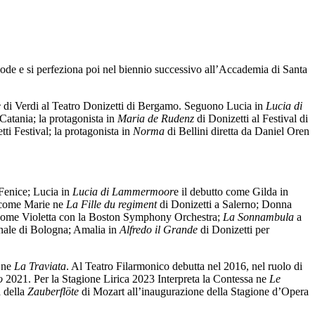
lode e si perfeziona poi nel biennio successivo all’Accademia di Santa
e
di Verdi al Teatro Donizetti di Bergamo. Seguono Lucia in
Lucia di
i Catania; la protagonista in
Maria de Rudenz
di Donizetti al Festival di
tti Festival; la protagonista in
Norma
di Bellini diretta da Daniel Oren
 Fenice; Lucia in
Lucia di Lammermoor
e il debutto come Gilda in
o come Marie ne
La Fille du regiment
di Donizetti a Salerno; Donna
ti come Violetta con la Boston Symphony Orchestra;
La
Sonnambula
a
ale di Bologna; Amalia in
Alfredo il Grande
di Donizetti per
a ne
La Traviata
. Al Teatro Filarmonico debutta nel 2016, nel ruolo di
o
2021. Per la Stagione Lirica 2023 Interpreta la Contessa ne
Le
a della
Zauberfl
öte
di Mozart all’inaugurazione della Stagione d’Opera