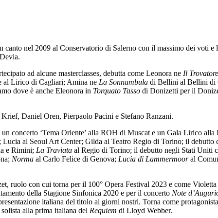
n canto nel 2009 al Conservatorio di Salerno con il massimo dei voti e 
 Devia.
partecipato ad alcune masterclasses, debutta come Leonora ne
Il Trovator
e al Lirico di Cagliari; Amina ne
La Sonnambula
di Bellini al Bellini d
gamo dove è anche Eleonora in
Torquato Tasso
di Donizetti per il Donize
 Krief, Daniel Oren, Pierpaolo Pacini e Stefano Ranzani.
e, un concerto ‘Tema Oriente’ alla ROH di Muscat e un Gala Lirico alla
; Lucia al Seoul Art Center; Gilda al Teatro Regio di Torino; il debutt
a e Rimini;
La Traviata
al Regio di Torino; il debutto negli Stati Uni
ona;
Norma
al Carlo Felice di Genova;
Lucia di Lammermoor
al Comun
et, ruolo con cui torna per il 100° Opera Festival 2023 e come Violett
ntamento della Stagione Sinfonica 2020 e per il concerto
Note d’Auguri
resentazione italiana del titolo ai giorni nostri. Torna come protagonist
olista alla prima italiana del
Requiem
di Lloyd Webber.