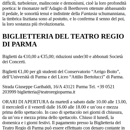
difficili, turbolenze, malinconie e demonismi, cioè la loro profondità
poetica: le risonanze nell’Adagio di Beethoven ottenute abbassando
il pedale, le sonorità tenui e indistinte della
Fantasia
schumanniana,
la timbrica lisztiana sono al postutto, e lo conferma il senno del poi,
la loro sostanza più rivoluzionaria.
BIGLIETTERIA DEL TEATRO REGIO
DI PARMA
Biglietti da €10,00 a €35,00; riduzioni under30 e abbonati Società
dei Concerti.
Biglietti €1,00 per gli studenti del Conservatorio “Arrigo Boito”,
dell’Università di Parma e del Liceo “Attilio Bertolucci” di Parma.
Strada Giuseppe Garibaldi, 16/A 43121 Parma Tel. +39 0521
203999 biglietteria@teatroregioparma.it
ORARI DI APERTURA da martedì a sabato dalle 10.00 alle 13.00,
il mercoledì e il venerdì dalle 16.00 alle 18.00 e un’ora e mezza
prima dello spettacolo. In caso di spettacolo nei giorni di chiusura,
da un’ora e mezza prima dello spettacolo. Chiuso il lunedì, la
domenica e i giorni festivi. Il pagamento presso la Biglietteria del
Teatro Regio di Parma può essere effettuato con denaro contante in