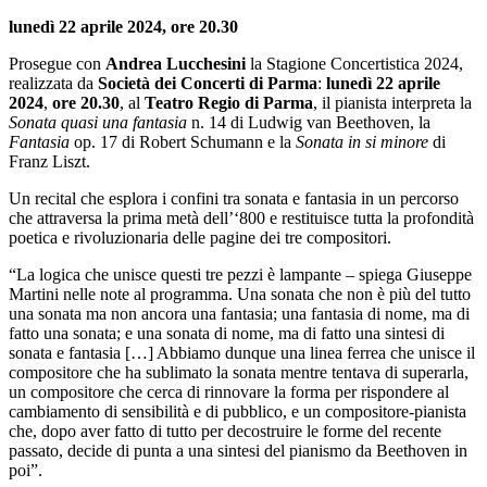
lunedì 22 aprile 2024, ore 20.30
Prosegue con
Andrea Lucchesini
la Stagione Concertistica 2024,
realizzata da
Società dei Concerti di Parma
:
lunedì 22 aprile
2024
,
ore 20.30
, al
Teatro Regio di Parma
, il pianista interpreta la
Sonata quasi una fantasia
n. 14 di Ludwig van Beethoven, la
Fantasia
op. 17 di Robert Schumann e la
Sonata in si minore
di
Franz Liszt.
Un recital che esplora i confini tra sonata e fantasia in un percorso
che attraversa la prima metà dell’‘800 e restituisce tutta la profondità
poetica e rivoluzionaria delle pagine dei tre compositori.
“La logica che unisce questi tre pezzi è lampante – spiega Giuseppe
Martini nelle note al programma. Una sonata che non è più del tutto
una sonata ma non ancora una fantasia; una fantasia di nome, ma di
fatto una sonata; e una sonata di nome, ma di fatto una sintesi di
sonata e fantasia […] Abbiamo dunque una linea ferrea che unisce il
compositore che ha sublimato la sonata mentre tentava di superarla,
un compositore che cerca di rinnovare la forma per rispondere al
cambiamento di sensibilità e di pubblico, e un compositore-pianista
che, dopo aver fatto di tutto per decostruire le forme del recente
passato, decide di punta a una sintesi del pianismo da Beethoven in
poi”.