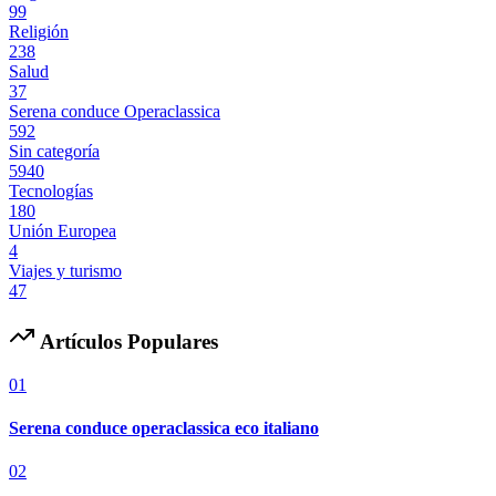
99
Religión
238
Salud
37
Serena conduce Operaclassica
592
Sin categoría
5940
Tecnologías
180
Unión Europea
4
Viajes y turismo
47
Artículos Populares
01
Serena conduce operaclassica eco italiano
02