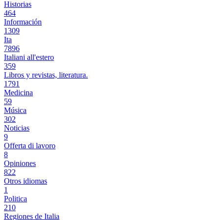
Historias
464
Información
1309
Ita
7896
Italiani all'estero
359
Libros y revistas, literatura.
1791
Medicina
59
Música
302
Noticias
9
Offerta di lavoro
8
Opiniones
822
Otros idiomas
1
Politica
210
Regiones de Italia