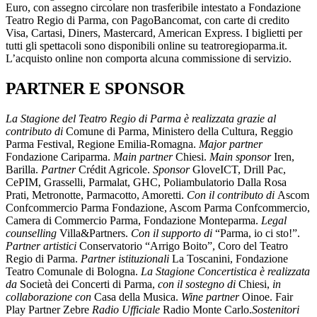
Euro, con assegno circolare non trasferibile intestato a Fondazione
Teatro Regio di Parma, con PagoBancomat, con carte di credito
Visa, Cartasi, Diners, Mastercard, American Express. I biglietti per
tutti gli spettacoli sono disponibili online su teatroregioparma.it.
L’acquisto online non comporta alcuna commissione di servizio.
PARTNER E SPONSOR
La Stagione del Teatro Regio di Parma è realizzata grazie al
contributo di
Comune di Parma, Ministero della Cultura, Reggio
Parma Festival, Regione Emilia-Romagna.
Major partner
Fondazione Cariparma.
Main
partner
Chiesi.
Main sponsor
Iren,
Barilla.
Partner
Crédit Agricole.
Sponsor
GloveICT, Drill Pac,
CePIM, Grasselli, Parmalat, GHC, Poliambulatorio Dalla Rosa
Prati, Metronotte, Parmacotto, Amoretti.
Con il contributo di
Ascom
Confcommercio Parma Fondazione, Ascom Parma Confcommercio,
Camera di Commercio Parma, Fondazione Monteparma.
Legal
counselling
Villa&Partners.
Con il supporto di
“Parma, io ci sto!”.
Partner artistici
Conservatorio “Arrigo Boito”, Coro del Teatro
Regio di Parma.
Partner istituzionali
La Toscanini, Fondazione
Teatro Comunale di Bologna.
La Stagione Concertistica è realizzata
da
Società dei Concerti di Parma,
con il sostegno di
Chiesi,
in
collaborazione con
Casa della Musica.
Wine partner
Oinoe. Fair
Play Partner Zebre
Radio Ufficiale
Radio Monte Carlo.
Sostenitori