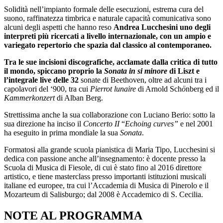
Solidità nell’impianto formale delle esecuzioni, estrema cura del
suono, raffinatezza timbrica e naturale capacità comunicativa sono
alcuni degli aspetti che hanno reso
Andrea Lucchesini uno degli
interpreti più ricercati a livello internazionale, con un ampio e
variegato repertorio che spazia dal classico al contemporaneo.
Tra le sue incisioni discografiche, acclamate dalla critica di tutto
il mondo, spiccano proprio la
Sonata in si minore
di Liszt e
l’integrale live delle 32
sonate di Beethoven, oltre ad alcuni tra i
capolavori del ‘900, tra cui
Pierrot lunaire
di Arnold Sch
ö
nberg ed il
Kammerkonzert
di Alban Berg.
Strettissima anche la sua collaborazione con Luciano Berio: sotto la
sua direzione ha inciso il
Concerto II
“
Echoing curves”
e nel 2001
ha eseguito in prima mondiale la sua
Sonata
.
Formatosi alla grande scuola pianistica di Maria Tipo, Lucchesini si
dedica con passione anche all’insegnamento: è docente presso la
Scuola di Musica di Fiesole, di cui è stato fino al 2016 direttore
artistico, e tiene masterclass presso importanti istituzioni musicali
italiane ed europee, tra cui l’Accademia di Musica di Pinerolo e il
Mozarteum di Salisburgo; dal 2008 è Accademico di S. Cecilia.
NOTE AL PROGRAMMA