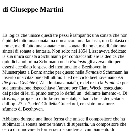
di Giuseppe Martini
La logica che unisce questi tre pezzi è lampante: una sonata che non
è più del tutto una sonata ma non ancora una fantasia; una fantasia di
nome, ma di fatto una sonata; e una sonata di nome, ma di fatto una
sintesi di sonata e fantasia. Non solo: nel 1854 Liszt aveva dedicato
la sua unica sonata a Schumann per contraccambiare la dedica che
quindici anni prima Schumann nella
Fantasia
gli aveva fatto per
essersi accollato le spese del monumento a Beethoven in
Münsterplatz a Bonn; anche per questo nella
Fantasia
Schumann ha
inserito una citazione dall’ultimo Lied del ciclo beethoveniano
An
die ferne Geliebte
(“Alla lontana amata”), e del resto la
Fantasia
per
sua ammissione rispecchiava l’amore per Clara Wieck osteggiato
dal padre di lei (il primo tempo lo definì un «delirante lamento»). Di
striscio, a proposito di turbe sentimentali, si badi che la dedicataria
dall’op. 27 n. 2, cioè Giulietta Guicciardi, era stato un amore
sfumato di Beethoven.
Abbiamo dunque una linea ferrea che unisce il compositore che ha
sublimato la sonata mentre tentava di superarla, un compositore che
cerca di rinnovare la forma per rispondere al cambiamento di