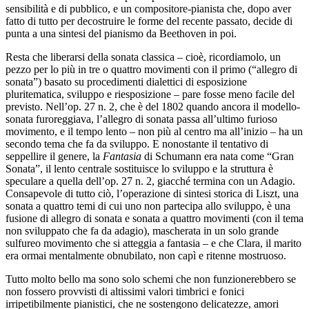
sensibilità e di pubblico, e un compositore-pianista che, dopo aver
fatto di tutto per decostruire le forme del recente passato, decide di
punta a una sintesi del pianismo da Beethoven in poi.
Resta che liberarsi della sonata classica – cioè, ricordiamolo, un
pezzo per lo più in tre o quattro movimenti con il primo (“allegro di
sonata”) basato su procedimenti dialettici di esposizione
pluritematica, sviluppo e riesposizione – pare fosse meno facile del
previsto. Nell’op. 27 n. 2, che è del 1802 quando ancora il modello-
sonata furoreggiava, l’allegro di sonata passa all’ultimo furioso
movimento, e il tempo lento – non più al centro ma all’inizio – ha un
secondo tema che fa da sviluppo. E nonostante il tentativo di
seppellire il genere, la
Fantasia
di Schumann era nata come “Gran
Sonata”, il lento centrale sostituisce lo sviluppo e la struttura è
speculare a quella dell’op. 27 n. 2, giacché termina con un Adagio.
Consapevole di tutto ciò, l’operazione di sintesi storica di Liszt, una
sonata a quattro temi di cui uno non partecipa allo sviluppo, è una
fusione di allegro di sonata e sonata a quattro movimenti (con il tema
non sviluppato che fa da adagio), mascherata in un solo grande
sulfureo movimento che si atteggia a fantasia – e che Clara, il marito
era ormai mentalmente obnubilato, non capì e ritenne mostruoso.
Tutto molto bello ma sono solo schemi che non funzionerebbero se
non fossero provvisti di altissimi valori timbrici e fonici
irripetibilmente pianistici, che ne sostengono delicatezze, amori