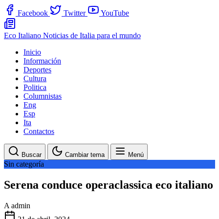
Facebook
Twitter
YouTube
Eco Italiano
Noticias de Italia para el mundo
Inicio
Información
Deportes
Cultura
Politica
Columnistas
Eng
Esp
Ita
Contactos
Buscar
Cambiar tema
Menú
Sin categoría
Serena conduce operaclassica eco italiano
A
admin