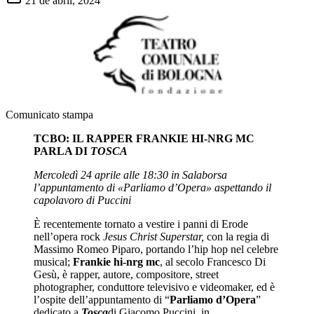
21 de abril, 2024
Comunicato stampa
TCBO: IL RAPPER FRANKIE HI-NRG MC
PARLA DI
TOSCA
Mercoledì 24 aprile alle 18:30 in Salaborsa
l’appuntamento di «Parliamo d’Opera» aspettando il
capolavoro di Puccini
È recentemente tornato a vestire i panni di Erode
nell’opera rock
Jesus Christ Superstar,
con la regia di
Massimo Romeo Piparo, portando l’hip hop nel celebre
musical;
Frankie hi-nrg mc
, al secolo Francesco Di
Gesù, è rapper, autore, compositore, street
photographer, conduttore televisivo e videomaker, ed è
l’ospite dell’appuntamento di “
Parliamo d’Opera
”
dedicato a
Tosca
di Giacomo Puccini
,
in