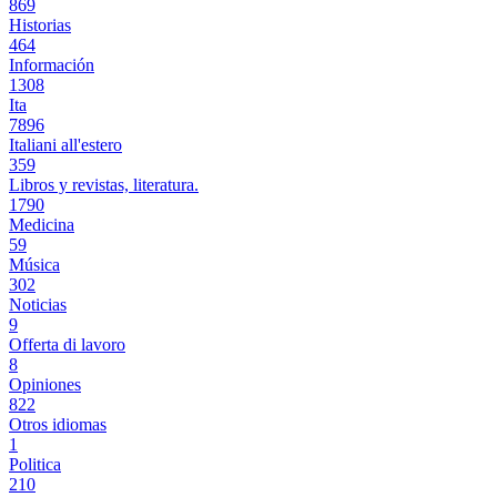
869
Historias
464
Información
1308
Ita
7896
Italiani all'estero
359
Libros y revistas, literatura.
1790
Medicina
59
Música
302
Noticias
9
Offerta di lavoro
8
Opiniones
822
Otros idiomas
1
Politica
210