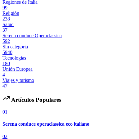
Regiones de Italia
99
Religión
238
Salud
37
Serena conduce Operaclassica
592
Sin categoría
5940
Tecnologías
180
Unión Europea
4
Viajes y turismo
47
Artículos Populares
01
Serena conduce operaclassica eco italiano
02