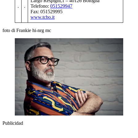
Largo Respighi,1 – 40126 Bologna
.
.
Telefono:
051529947
Fax: 051529995
www.tcbo.it
foto di Frankie hi-nrg mc
Publicidad