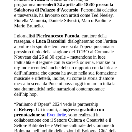
programma
mercoledì 24 aprile alle 18:30 presso la
Salaborsa di Palazzo d’Accursio
. Personalità eclettica
e trasversale, ha lavorato con artisti come Ted Neeley,
Fiorella Mannoia, Daniele Silvestri, Marco Paolini e
Mario Brunello.
I giornalisti
Pierfrancesco Pacoda
, curatore della
rassegna, e
Luca Baccolini
, dialogheranno con l’artista
a partire da spunti e temi emersi dall’opera pucciniana –
prossimo titolo della stagione del TCBO al Comunale
Nouveau dal 26 al 30 aprile – mettendone in luce
l’attualità e il legame con la società odierna. Frankie hi-
nrg mc racconterà anche del suo rapporto con la lirica e
dell’influenza che questa ha avuto nella sua formazione
musicale e rifletterà, inoltre, su come la storia d’amore
messa in scena da Puccini possa oggi tornare in tutta la
sua drammaticità nelle narrazioni contemporanee
dell’hip hop.
“Parliamo d’Opera” 2024 vede la partnership
di
Rekeep
. Gli incontri, a
ingresso gratuito con
prenotazione su
Eventbrite
, sono realizzati in
collaborazione con il Settore Cultura e Creatività e il
Settore Biblioteche e Welfare culturale del Comune di
Bologna, nell’ambito delle azioni di Bologna Città della