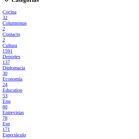
Cocina
32
Columnistas
2
Contacto
2
Cultura
1591
Deportes
137
Diplomacia
30
Economía
24
Education
53
Eng
80
Entrevistas
78
Esp
171
Espectáculo