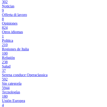
302
Noticias
9
Offerta di lavoro
8
Opiniones
824
Otros idiomas
1
Politica
210
Regiones de Italia
100
Religión
238
Salud
37
Serena conduce Operaclassica
592
Sin categoría
5944
Tecnologías
180
Unión Europea
4