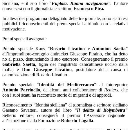
Siciliana, e il suo libro “
Euploia. Buona navigazione
”: l’autore
converserà con il giornalista e scrittore
Francesco Pira.
In attesa del programma dettagliato delle tre giornate, sono stati resi
pubblici i riconoscimenti dei premi speciali attribuiti con la relativa
motivazione.
Premi speciali assegnati:
Premio speciale Kaos “
Rosario Livatino e Antonino Saetta
”
all’imprenditore-coraggio antiracket Giuseppe Piraino, che ha detto
no al pizzo, denunciando il suo estorsore. Consegneranno il premio
Gabriella Saetta,
figlia del magistrato canicattinese ucciso dalla
mafia,
e
Don Giuseppe Livatino
,
postulatore della causa di
canonizzazione di Rosario Livatino.
Premio speciale “
Identità del Mediterraneo
” al fotoreporter
Antonio Parrinello
, da alcuni anni collaboratore di
Reuters
, che
con i suoi scatti ha raccontato storie di migranti e di approdi.
Riconoscimento “Identità siciliana” al giornalista e scrittore siciliano
Gaetano Savatteri, autore del libro
“
Il delitto di Kolymbetra
”
Sellerio editore: consegnerà il premio l’Assessore regionale
all’Istruzione e alla Formazione
Roberto Lagalla
.