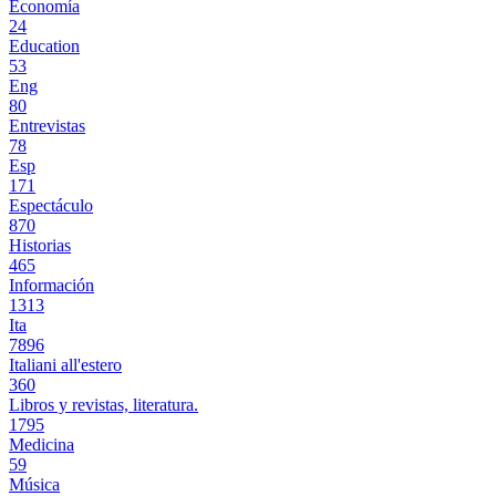
Economía
24
Education
53
Eng
80
Entrevistas
78
Esp
171
Espectáculo
870
Historias
465
Información
1313
Ita
7896
Italiani all'estero
360
Libros y revistas, literatura.
1795
Medicina
59
Música