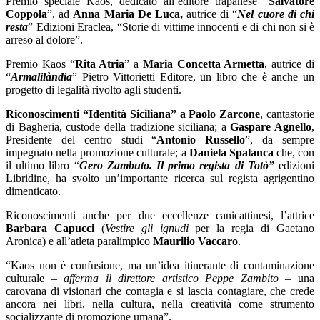
Premio speciale Kaos, dedicato all’editore trapanese “
Salvatore
Coppola
”, ad
Anna Maria De Luca,
autrice di “
Nel cuore di chi
resta
” Edizioni Eraclea, “Storie di vittime innocenti e di chi non si è
arreso al dolore”.
Premio Kaos “
Rita Atria
” a
Maria Concetta Armetta
, autrice di
“
Armalilàndia
” Pietro Vittorietti Editore, un libro che è anche un
progetto di legalità rivolto agli studenti.
Riconoscimenti “Identità Siciliana” a Paolo Zarcone
, cantastorie
di Bagheria, custode della tradizione siciliana; a
Gaspare Agnello
,
Presidente del centro studi “
Antonio Russello
”, da sempre
impegnato nella promozione culturale; a
Daniela Spalanca
che, con
il ultimo libro “
Gero Zambuto. Il primo regista di Totò”
edizioni
Libridine, ha svolto un’importante ricerca sul regista agrigentino
dimenticato.
Riconoscimenti anche per due eccellenze canicattinesi, l’attrice
Barbara Capucci
(
Vestire gli ignudi
per la regia di Gaetano
Aronica) e all’atleta paralimpico
Maurilio Vaccaro
.
“
Kaos non è confusione, ma un’idea itinerante di contaminazione
culturale –
afferma il direttore artistico Peppe Zambito
– una
carovana di visionari che contagia e si lascia contagiare, che crede
ancora nei libri, nella cultura, nella creatività come strumento
socializzante di promozione umana”.