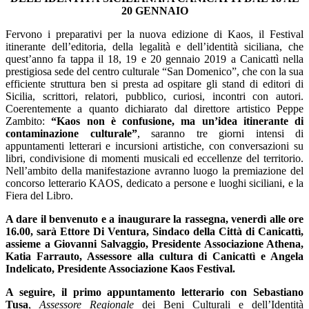
20 GENNAIO
Fervono i preparativi per la nuova edizione di Kaos, il Festival
itinerante dell’editoria, della legalità e dell’identità siciliana, che
quest’anno fa tappa il 18, 19 e 20 gennaio 2019 a Canicattì nella
prestigiosa sede del centro culturale “San Domenico”, che con la sua
efficiente struttura ben si presta ad ospitare gli stand di editori di
Sicilia, scrittori, relatori, pubblico, curiosi, incontri con
autori.
Coerentemente a quanto dichiarato dal direttore artistico Peppe
Zambito:
“Kaos non è confusione, ma un’idea itinerante di
contaminazione culturale”
, saranno t
re giorni intensi di
appuntamenti letterari e incursioni artistiche, con conversazioni su
libri, condivisione di momenti musicali ed eccellenze del territorio
.
Nell’ambito della manifestazione avranno luogo la premiazione del
concorso letterario KAOS, dedicato a persone e luoghi siciliani, e la
Fiera del Libro.
A dare il benvenuto e a inaugurare la rassegna, venerdì alle ore
16.00, sarà Ettore Di Ventura, Sindaco della Città di Canicattì,
assieme a Giovanni Salvaggio, Presidente Associazione Athena,
Katia Farrauto, Assessore alla cultura di Canicattì e Angela
Indelicato, Presidente Associazione Kaos Festival.
A seguire, il primo appuntamento letterario con Sebastiano
Tusa
,
Assessore Regionale
dei Beni Culturali e dell’Identità