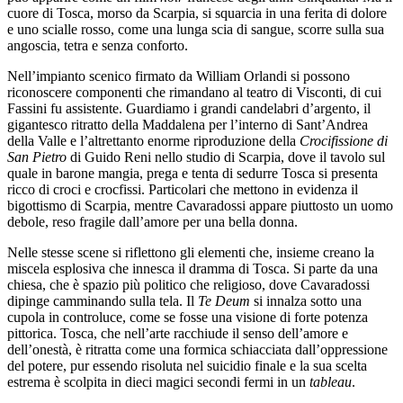
cuore di Tosca, morso da Scarpia, si squarcia in una ferita di dolore
e uno scialle rosso, come una lunga scia di sangue, scorre sulla sua
angoscia, tetra e senza conforto.
Nell’impianto scenico firmato da William Orlandi si possono
riconoscere componenti che rimandano al teatro di Visconti, di cui
Fassini fu assistente. Guardiamo i grandi candelabri d’argento, il
gigantesco ritratto della Maddalena per l’interno di Sant’Andrea
della Valle e l’altrettanto enorme riproduzione della
Crocifissione di
San Pietro
di Guido Reni nello studio di Scarpia, dove il tavolo sul
quale in barone mangia, prega e tenta di sedurre Tosca si presenta
ricco di croci e crocfissi. Particolari che mettono in evidenza il
bigottismo di Scarpia, mentre Cavaradossi appare piuttosto un uomo
debole, reso fragile dall’amore per una bella donna.
Nelle stesse scene si riflettono gli elementi che, insieme creano la
miscela esplosiva che innesca il dramma di Tosca. Si parte da una
chiesa, che è spazio più politico che religioso, dove Cavaradossi
dipinge camminando sulla tela. Il
Te Deum
si innalza sotto una
cupola in controluce, come se fosse una visione di forte potenza
pittorica. Tosca, che nell’arte racchiude il senso dell’amore e
dell’onestà, è ritratta come una formica schiacciata dall’oppressione
del potere, pur essendo risoluta nel suicidio finale e la sua scelta
estrema è scolpita in dieci magici secondi fermi in un
tableau
.