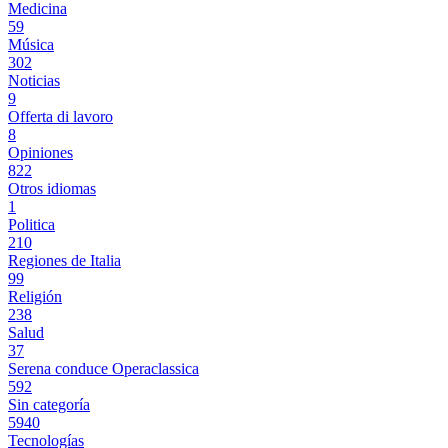
Medicina
59
Música
302
Noticias
9
Offerta di lavoro
8
Opiniones
822
Otros idiomas
1
Politica
210
Regiones de Italia
99
Religión
238
Salud
37
Serena conduce Operaclassica
592
Sin categoría
5940
Tecnologías