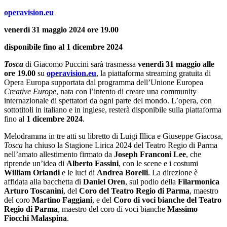
operavision.eu
venerdì 31 maggio 2024 ore 19.00
disponibile fino al 1 dicembre 2024
Tosca
di Giacomo Puccini sarà trasmessa
venerdì 31 maggio alle
ore 19.00
su
operavision.eu
, la piattaforma streaming gratuita di
Opera Europa supportata dal programma dell’Unione Europea
Creative Europe
, nata con l’intento di creare una community
internazionale di spettatori da ogni parte del mondo. L’opera, con
sottotitoli in italiano e in inglese, resterà disponibile sulla piattaforma
fino al
1 dicembre 2024
.
Melodramma in tre atti su libretto di Luigi Illica e Giuseppe Giacosa,
Tosca
ha chiuso la Stagione Lirica 2024 del Teatro Regio di Parma
nell’amato allestimento firmato da
Joseph Franconi Lee
, che
riprende un’idea di
Alberto Fassini
, con le scene e i costumi
William Orlandi
e le luci di
Andrea Borelli
. La direzione è
affidata alla bacchetta di
Daniel Oren
, sul podio della
Filarmonica
Arturo Toscanini
, del
Coro del Teatro Regio di Parma
, maestro
del coro
Martino Faggiani
, e del
Coro di voci bianche del Teatro
Regio di Parma
,
maestro del coro di voci bianche
Massimo
Fiocchi Malaspina
.