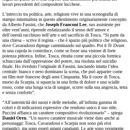
lavori precedenti del compositore lucchese.
L’intreccio tra politica, arte, religione vive in una scenografia di
stampo minimalista in questo allestimento originariamente concepito
da Alberto Fassini, che
Joseph
Franconi Lee
, suo assistente per
oltre vent’anni, riprende enfatizzando il senso dell’amore e
dell’onestà racchiuso nell’arte e nel sacrificio di Tosca. “Si parte da
una chiesa – scrive il regista – che è spazio più politico che religioso,
dove Cavaradossi dipinge camminando sul quadro. Poi il
Te Deum
in una cupola in controluce, come se fosse una visione di forte
potenza pittorica. Infine, Tosca, ritratta come una piccola formica
schiacciata dall’oppressione del potere, ma risoluta nel suicidio
finale. Ho riveduto l’originale di Fassini, lasciando intatta l’idea
centrale: bianco e nero dominano la scena, che può apparire come
un film
noir
francese degli anni Cinquanta. Ma il cuore di Tosca,
morso da Scarpia, si squarcia in una ferita di dolore e uno scialle
rosso, come una lunga scia di sangue, scorre sulla sua angoscia, tetra
e senza conforto”.
“All’autenticità dei suoni e delle melodie, all’infinita gamma di
colori e di indicazioni espressive che rendono unico il suo stile,
Puccini affianca un carattere compositivo rivoluzionario” – spiega
Daniel Oren
. “Un nuovo carattere musicale viene dato anche ai
personaggi: Tosca, Cavaradossi e Scarpia non sono più eroi
romantici, ma sono esseri umani cangianti. Le arie sono veramente