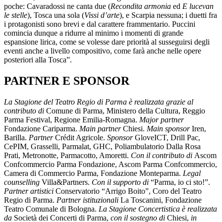
poche: Cavaradossi ne canta due (
Recondita armonia
ed
E lucevan
le stelle
), Tosca una sola (
Vissi d’arte
), e Scarpia nessuna; i duetti fra
i protagonisti sono brevi e dal carattere frammentario. Puccini
comincia dunque a ridurre al minimo i momenti di grande
espansione lirica, come se volesse dare priorità al susseguirsi degli
eventi anche a livello compositivo, come farà anche nelle opere
posteriori alla Tosca”.
PARTNER E SPONSOR
La Stagione del Teatro Regio di Parma è realizzata grazie al
contributo di
Comune di Parma, Ministero della Cultura, Reggio
Parma Festival, Regione Emilia-Romagna.
Major partner
Fondazione Cariparma.
Main
partner
Chiesi.
Main sponsor
Iren,
Barilla.
Partner
Crédit Agricole.
Sponsor
GloveICT, Drill Pac,
CePIM, Grasselli, Parmalat, GHC, Poliambulatorio Dalla Rosa
Prati, Metronotte, Parmacotto, Amoretti.
Con il contributo di
Ascom
Confcommercio Parma Fondazione, Ascom Parma Confcommercio,
Camera di Commercio Parma, Fondazione Monteparma.
Legal
counselling
Villa&Partners.
Con il supporto di
“Parma, io ci sto!”.
Partner artistici
Conservatorio “Arrigo Boito”, Coro del Teatro
Regio di Parma.
Partner istituzionali
La Toscanini, Fondazione
Teatro Comunale di Bologna.
La Stagione Concertistica è realizzata
da
Società dei Concerti di Parma,
con il sostegno di
Chiesi,
in