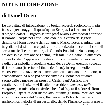
NOTE DI DIREZIONE
di Danel Oren
Le tre battute di introduzione, tre brutali accordi, scolpiscono il più
incisivo personaggio di quest’opera: Scarpia. La loro sonorità
dipinge a colori il “bigotto satiro” (così Mario Cavaradossi definisce
il Barone Scarpia nel I atto), che con la sua cattiveria segnerà il
destino di Floria Tosca e del suo amato Mario. Tosca è, infatti, una
tragedia del destino, un capolavoro caratterizzato da continui colpi di
scena musicali e drammaturgici. Quando Puccini iniziò a comporla,
era deciso a curare anche i dettagli più minuti e a darle un autentico
colore locale. Dapprima si rivalse ad un conoscente romano per
studiare la melodia gregoriana esatta del
Te Deum
eseguito secondo
il rito romano (inserito nel finale del I atto); in seguito, volle
conoscere l’intonazione fondamentale della campana di S. Pietro, il
“campanone”. Si recò poi personalmente a Roma per studiare il
suono delle campane nei pressi di Castel Sant’Angelo, che
caratterizzano l’inizio del III atto, il cosiddetto
concerto delle
campane,
un miracolo musicale, che dà all’opera il colore di Roma.
Proprio all’apertura dell’ultimo atto, durante gli ultimi mesi dedicati
alla composizione dell’opera, Puccini ebbe l’idea di inserire la
malinconica melodia di un pastorello, dando l’incarico di scriverne il