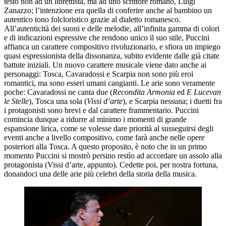
testo non ad un librettista, ma ad uno scrittore romano, Luigi
Zanazzo; l’intenzione era quella di conferire anche al bambino un
autentico tono folcloristico grazie al dialetto romanesco.
All’autenticità dei suoni e delle melodie, all’infinita gamma di colori
e di indicazioni espressive che rendono unico il suo stile, Puccini
affianca un carattere compositivo rivoluzionario, e sfiora un impiego
quasi espressionista della dissonanza, subito evidente dalle già citate
battute iniziali. Un nuovo carattere musicale viene dato anche ai
personaggi: Tosca, Cavaradossi e Scarpia non sono più eroi
romantici, ma sono esseri umani cangianti. Le arie sono veramente
poche: Cavaradossi ne canta due (
Recondita Armonia
ed
E Lucevan
le Stelle
), Tosca una sola (
Vissi d’arte
), e Scarpia nessuna; i duetti fra
i protagonisti sono brevi e dal carattere frammentario. Puccini
comincia dunque a ridurre al minimo i momenti di grande
espansione lirica, come se volesse dare priorità al susseguirsi degli
eventi anche a livello compositivo, come farà anche nelle opere
posteriori alla Tosca. A questo proposito, è noto che in un primo
momento Puccini si mostrò persino restìo ad accordare un assolo alla
protagonista (Vissi d’arte, appunto). Cedette poi, per nostra fortuna,
donandoci una delle arie più celebri della storia della musica.