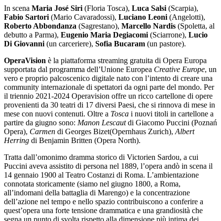
In scena
Maria José Siri
(Floria Tosca),
Luca Salsi
(Scarpia),
Fabio Sartori
(Mario Cavaradossi),
Luciano Leoni
(Angelotti),
Roberto Abbondanza
(Sagrestano),
Marcello Nardis
(Spoletta, al
debutto a Parma),
Eugenio Maria
Degiacomi
(Sciarrone),
Lucio
Di Giovanni
(un carceriere),
Sofia Bucaram
(un pastore).
OperaVision
è la piattaforma streaming gratuita di Opera Europa
supportata dal programma dell’Unione Europea
Creative Europe
, un
vero e proprio palcoscenico digitale nato con l’intento di creare una
community internazionale di spettatori da ogni parte del mondo. Per
il triennio 2021-2024 Operavision offre un ricco cartellone di opere
provenienti da 30 teatri di 17 diversi Paesi, che si rinnova di mese in
mese con nuovi contenuti. Oltre a
Tosca
i nuovi titoli in cartellone a
partire da giugno sono:
Manon Lescaut
di Giacomo Puccini (Poznań
Opera),
Carmen
di Georges Bizet(Opernhaus Zurich),
Albert
Herring
di Benjamin Britten (Opera North).
Tratta dall’omonimo dramma storico di Victorien Sardou, a cui
Puccini aveva assistito di persona nel 1889, l’opera andò in scena il
14 gennaio 1900 al Teatro Costanzi di Roma. L’ambientazione
connotata storicamente (siamo nel giugno 1800, a Roma,
all’indomani della battaglia di Marengo) e la concentrazione
dell’azione nel tempo e nello spazio contribuiscono a conferire a
quest’opera una forte tensione drammatica e una grandiosità che
segna un punto di svolta rispetto alla dimensione più intima dei