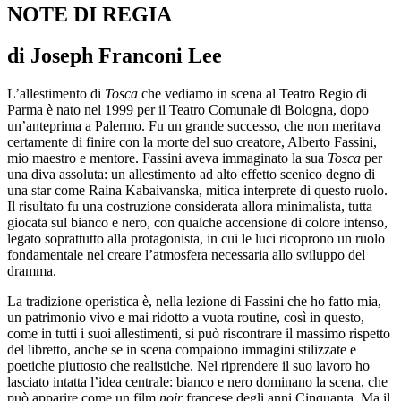
NOTE DI REGIA
di Joseph Franconi Lee
L’allestimento di
Tosca
che vediamo in scena al Teatro Regio di
Parma è nato nel 1999 per il Teatro Comunale di Bologna, dopo
un’anteprima a Palermo. Fu un grande successo, che non meritava
certamente di finire con la morte del suo creatore, Alberto Fassini,
mio maestro e mentore. Fassini aveva immaginato la sua
Tosca
per
una diva assoluta: un allestimento ad alto effetto scenico degno di
una star come Raina Kabaivanska, mitica interprete di questo ruolo.
Il risultato fu una costruzione considerata allora minimalista, tutta
giocata sul bianco e nero, con qualche accensione di colore intenso,
legato soprattutto alla protagonista, in cui le luci ricoprono un ruolo
fondamentale nel creare l’atmosfera necessaria allo sviluppo del
dramma.
La tradizione operistica è, nella lezione di Fassini che ho fatto mia,
un patrimonio vivo e mai ridotto a vuota routine, così in questo,
come in tutti i suoi allestimenti, si può riscontrare il massimo rispetto
del libretto, anche se in scena compaiono immagini stilizzate e
poetiche piuttosto che realistiche. Nel riprendere il suo lavoro ho
lasciato intatta l’idea centrale: bianco e nero dominano la scena, che
può apparire come un film
noir
francese degli anni Cinquanta. Ma il