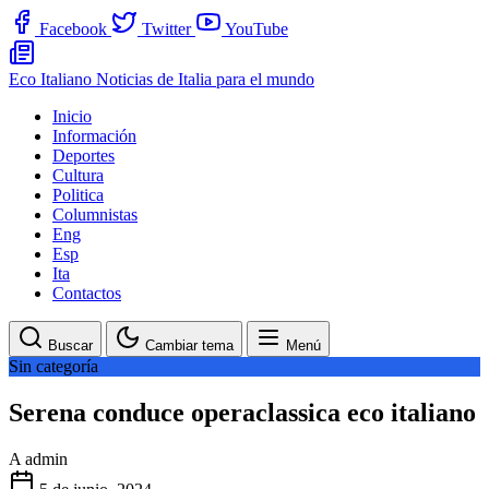
Facebook
Twitter
YouTube
Eco Italiano
Noticias de Italia para el mundo
Inicio
Información
Deportes
Cultura
Politica
Columnistas
Eng
Esp
Ita
Contactos
Buscar
Cambiar tema
Menú
Sin categoría
Serena conduce operaclassica eco italiano
A
admin