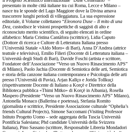
Il Progetto Scientifico Internazionale “Duse Centenario” –
presentato in molte città italiane tra cui Roma, Lecce e Milano –
nasce tra le sponde del Lago Maggiore dove la Divina amava
trascorrere lunghi periodi di villeggiatura. La sua espressione
editoriale, il Volume collettaneo “
Eleonora Duse – Il mito di una
Dea,
custodisce le visioni prospettiche di saggisti di alto e
riconosciuto merito scientifico, di seguito elencati in ordine
alfabetico: Maria Cristina Cantàfora (scrittrice), Lidia Caputo
(Dottore di ricerca e Cultore di Letteratura Italiana presso
l’Università Statale «Aldo Moro» di Bari), Anna D’Andrea (attrice
teatrale e televisiva), Emilio Filieri (Docente di Letteratura italiana –
Università degli Studi di Bari), Davide Foschi (artista e scrittore,
Fondatore dell’Associazione “Verso un Nuovo Rinascimento APS”
di Milano), Paolo Jachia (Docente di Semiotica delle arti, Semiotica
e storia della canzone italiana contemporanea e Psicologia delle arti
presso l’Università di Pavia), Arjan Kallço e Jorida Tollkuçi
(rispettivamente Docente di Italiano a Korçë e Direttrice della
Biblioteca pubblica «Thimi Mitko» di Korçë in Albania), Rosella
Maspero (Presidente “Verso un Nuovo Rinascimento APS” Milano),
Antonella Monaco (Ballerina e poetessa), Stefania Romito
(giornalista e scrittrice, Presidente Associazione culturale “Ophelia’s
friends Cultural Projects), Simone Saccomani (Visiting Professor
Istituto Progetto Uomo – sede aggregata della Tuscia Università
Pontificia Salesiana; Phd candidate Università della Svizzera
Italiana), Pino Sassano (scrittore, Responsabile Libreria Mondadori