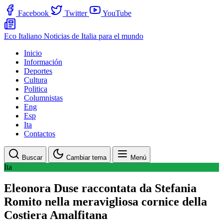
Facebook
Twitter
YouTube
Eco Italiano
Noticias de Italia para el mundo
Inicio
Información
Deportes
Cultura
Politica
Columnistas
Eng
Esp
Ita
Contactos
Buscar
Cambiar tema
Menú
Ita
Eleonora Duse raccontata da Stefania
Romito nella meravigliosa cornice della
Costiera Amalfitana