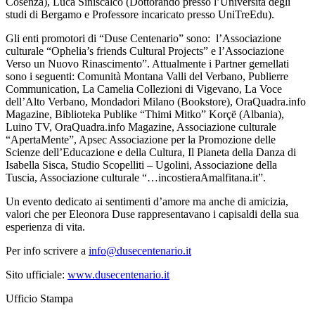
Cosenza), Luca Siniscalco (Dottorando presso l’Università degli
studi di Bergamo e Professore incaricato presso UniTreEdu).
Gli enti promotori di “Duse Centenario” sono: l’Associazione
culturale “Ophelia’s friends Cultural Projects” e l’Associazione
Verso un Nuovo Rinascimento”. Attualmente i Partner gemellati
sono i seguenti: Comunità Montana Valli del Verbano, Publierre
Communication, La Camelia Collezioni di Vigevano, La Voce
dell’Alto Verbano, Mondadori Milano (Bookstore), OraQuadra.info
Magazine, Biblioteka Publike “Thimi Mitko” Korçë (Albania),
Luino TV, OraQuadra.info Magazine, Associazione culturale
“ApertaMente”, Apsec Associazione per la Promozione delle
Scienze dell’Educazione e della Cultura, Il Pianeta della Danza di
Isabella Sisca, Studio Scopelliti – Ugolini, Associazione della
Tuscia, Associazione culturale “…incostieraAmalfitana.it”.
Un evento dedicato ai sentimenti d’amore ma anche di amicizia,
valori che per Eleonora Duse rappresentavano i capisaldi della sua
esperienza di vita.
Per info scrivere a
info@dusecentenario.it
Sito ufficiale:
www.dusecentenario.it
Ufficio Stampa