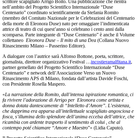
scrittore scapigliato Arrigo Boito. Una pubblicazione che rientra
nell’ambito del Progetto Scientifico Internazionale “Duse
Centenario” coordinato scientificamente da Stefania Romito
(membro del Comitato Nazionale per le Celebrazioni del Centenario
della morte di Eleonora Duse) nato per omaggiare l’indimenticata
attrice di teatro di cui quest’anno si celebrano i cento anni dalla
scomparsa. Parte integrante di “Duse Centenario” è anche il Volume
collettaneo
Eleonora Duse – Il mito di una Dea
(Collana Nuovo
Rinascimento Milano – Passerino Editore).
A dialogare con l’autrice sarà Alfonso Bottone, poeta, scrittore,
giornalista, direttore organizzativo Festival …
incostieramalfitana.it
,
partner gemellato del Progetto Scientifico Internazionale “Duse
Centenario” e network dell’Associazione Verso un Nuovo
Rinascimento APS di Milano, fondata dall’artista Davide Foschi,
con Presidente Rosella Maspero.
«
La narrazione della Romito, dall’intensa ispirazione romantica, ci
fa rivivere l’adorazione di Arrigo per Eleonora come artista e
donna dotata dantescamente di “Intelletto d’Amore”. L’esistenza,
che dapprima era apparsa all’intellettuale scapigliato angosciosa e
fosca, s’illumina dello splendore dell’anima eccelsa dell’attrice, che
ricambia con ardente trasporto il sentimento di colui , che al
contempo poté chiamare “Amore e Maestro
”» (Lidia Caputo).