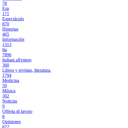
78
Esp
171
Espectáculo
870
Historias
465
Información
1313
Ita
7896
Italiani all'estero
360
Libros y revistas, literatura.
1794
Medicina
59
Música
302
Noticias
9
Offerta di lavoro
8
Opiniones
822