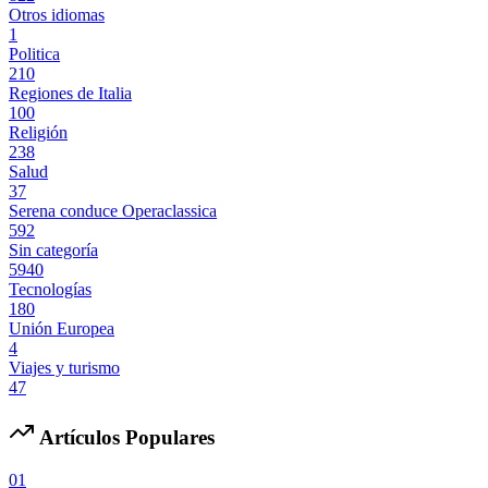
Otros idiomas
1
Politica
210
Regiones de Italia
100
Religión
238
Salud
37
Serena conduce Operaclassica
592
Sin categoría
5940
Tecnologías
180
Unión Europea
4
Viajes y turismo
47
Artículos Populares
01