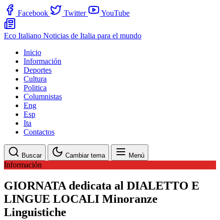
Facebook
Twitter
YouTube
Eco Italiano
Noticias de Italia para el mundo
Inicio
Información
Deportes
Cultura
Politica
Columnistas
Eng
Esp
Ita
Contactos
Buscar
Cambiar tema
Menú
Información
GIORNATA dedicata al DIALETTO E
LINGUE LOCALI Minoranze
Linguistiche