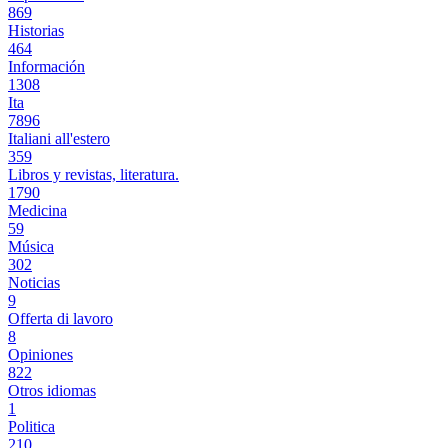
869
Historias
464
Información
1308
Ita
7896
Italiani all'estero
359
Libros y revistas, literatura.
1790
Medicina
59
Música
302
Noticias
9
Offerta di lavoro
8
Opiniones
822
Otros idiomas
1
Politica
210