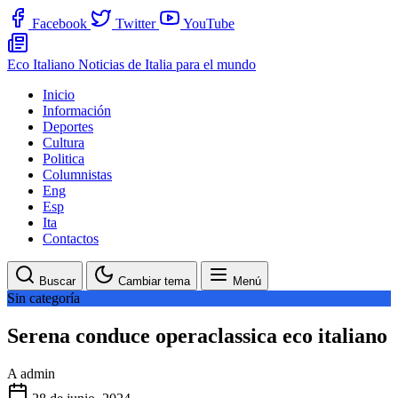
Facebook
Twitter
YouTube
Eco Italiano
Noticias de Italia para el mundo
Inicio
Información
Deportes
Cultura
Politica
Columnistas
Eng
Esp
Ita
Contactos
Buscar
Cambiar tema
Menú
Sin categoría
Serena conduce operaclassica eco italiano
A
admin