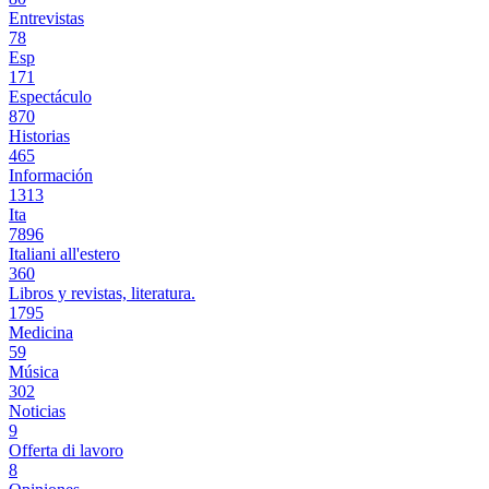
Entrevistas
78
Esp
171
Espectáculo
870
Historias
465
Información
1313
Ita
7896
Italiani all'estero
360
Libros y revistas, literatura.
1795
Medicina
59
Música
302
Noticias
9
Offerta di lavoro
8