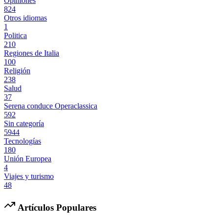
Opiniones
824
Otros idiomas
1
Politica
210
Regiones de Italia
100
Religión
238
Salud
37
Serena conduce Operaclassica
592
Sin categoría
5944
Tecnologías
180
Unión Europea
4
Viajes y turismo
48
Artículos Populares