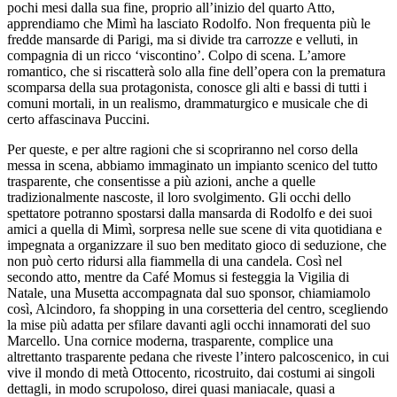
pochi mesi dalla sua fine, proprio all’inizio del quarto Atto,
apprendiamo che Mimì ha lasciato Rodolfo. Non frequenta più le
fredde mansarde di Parigi, ma si divide tra carrozze e velluti, in
compagnia di un ricco ‘viscontino’. Colpo di scena. L’amore
romantico, che si riscatterà solo alla fine dell’opera con la prematura
scomparsa della sua protagonista, conosce gli alti e bassi di tutti i
comuni mortali, in un realismo, drammaturgico e musicale che di
certo affascinava Puccini.
Per queste, e per altre ragioni che si scopriranno nel corso della
messa in scena, abbiamo immaginato un impianto scenico del tutto
trasparente, che consentisse a più azioni, anche a quelle
tradizionalmente nascoste, il loro svolgimento. Gli occhi dello
spettatore potranno spostarsi dalla mansarda di Rodolfo e dei suoi
amici a quella di Mimì, sorpresa nelle sue scene di vita quotidiana e
impegnata a organizzare il suo ben meditato gioco di seduzione, che
non può certo ridursi alla fiammella di una candela. Così nel
secondo atto, mentre da Café Momus si festeggia la Vigilia di
Natale, una Musetta accompagnata dal suo sponsor, chiamiamolo
così, Alcindoro, fa shopping in una corsetteria del centro, scegliendo
la mise più adatta per sfilare davanti agli occhi innamorati del suo
Marcello. Una cornice moderna, trasparente, complice una
altrettanto trasparente pedana che riveste l’intero palcoscenico, in cui
vive il mondo di metà Ottocento, ricostruito, dai costumi ai singoli
dettagli, in modo scrupoloso, direi quasi maniacale, quasi a