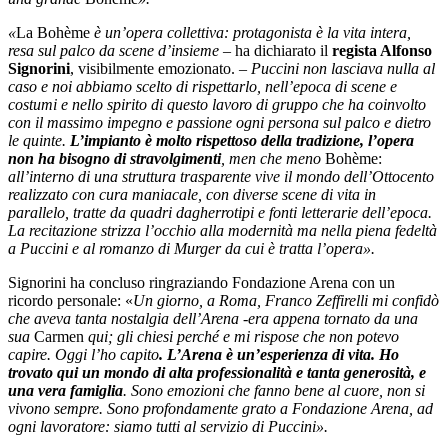
«
La Bohème
è un’opera collettiva: protagonista è la vita intera,
resa sul palco da scene d’insieme
– ha dichiarato il
regista Alfonso
Signorini
, visibilmente emozionato. –
Puccini non lasciava nulla al
caso e noi abbiamo scelto di rispettarlo, nell’epoca di scene e
costumi e nello spirito di questo lavoro di gruppo che ha coinvolto
con il massimo impegno e passione ogni persona sul palco e dietro
le quinte.
L’impianto è molto rispettoso della tradizione, l’opera
non ha bisogno di stravolgimenti
, men che meno
Bohème:
all’interno di una struttura trasparente vive il mondo dell’Ottocento
realizzato con cura maniacale, con diverse scene di vita in
parallelo, tratte da quadri dagherrotipi e fonti letterarie dell’epoca.
La recitazione strizza l’occhio alla modernità ma nella piena fedeltà
a Puccini e al romanzo di Murger da cui è tratta l’opera».
Signorini ha concluso ringraziando Fondazione Arena con un
ricordo personale: «
Un giorno, a Roma, Franco Zeffirelli mi confidò
che aveva tanta nostalgia dell’Arena -era appena tornato da una
sua
Carmen
qui; gli chiesi perché e mi rispose che non potevo
capire. Oggi l’ho capito
. L’Arena è un’esperienza di vita. Ho
trovato qui un mondo di alta professionalità e tanta generosità, e
una vera famiglia
. Sono emozioni che fanno bene al cuore, non si
vivono sempre. Sono profondamente grato a Fondazione Arena, ad
ogni lavoratore: siamo tutti al servizio di Puccini».