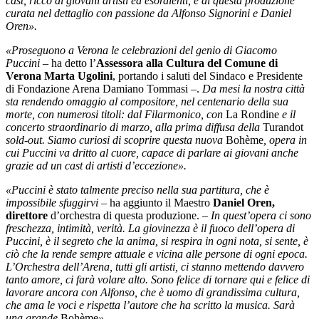
cast, ricco di giovani artisti ed esordienti, e di questa produzione
curata nel dettaglio con passione da Alfonso Signorini e Daniel
Oren».
«Proseguono a Verona le celebrazioni del genio di Giacomo
Puccini
– ha detto l’
Assessora alla Cultura del Comune di
Verona Marta Ugolini
, portando i saluti del Sindaco e Presidente
di Fondazione Arena Damiano Tommasi –.
Da mesi la nostra città
sta rendendo omaggio al compositore, nel centenario della sua
morte, con numerosi titoli: dal Filarmonico, con
La Rondine
e il
concerto straordinario di marzo, alla prima diffusa della
Turandot
sold-out. Siamo curiosi di scoprire questa nuova
Bohème
, opera in
cui Puccini va dritto al cuore, capace di parlare ai giovani anche
grazie ad un cast di artisti d’eccezione».
«Puccini è stato talmente preciso nella sua partitura, che è
impossibile sfuggirvi –
ha aggiunto il Maestro
Daniel Oren,
direttore
d’orchestra di questa produzione. –
In quest’opera ci sono
freschezza, intimità, verità. La giovinezza è il fuoco dell’opera di
Puccini, è il segreto che la anima, si respira in ogni nota, si sente, è
ciò che la rende sempre attuale e vicina alle persone di ogni epoca.
L’Orchestra dell’Arena, tutti gli artisti, ci stanno mettendo davvero
tanto amore, ci farà volare alto. Sono felice di tornare qui e felice di
lavorare ancora con Alfonso, che è uomo di grandissima cultura,
che ama le voci e rispetta l’autore che ha scritto la musica. Sarà
una grande
Bohème
».