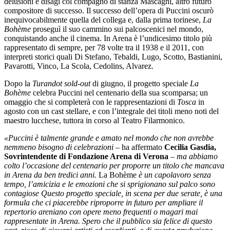
delusioni e disagi col compagno di stanza Mascagni, altro futuro
compositore di successo. Il successo dell’opera di Puccini oscurò
inequivocabilmente quella del collega e, dalla prima torinese,
La
Bohème
proseguì il suo cammino sui palcoscenici nel mondo,
conquistando anche il cinema. In Arena è l’undicesimo titolo più
rappresentato di sempre, per 78 volte tra il 1938 e il 2011, con
interpreti storici quali Di Stefano, Tebaldi, Lugo, Scotto, Bastianini,
Pavarotti, Vinco, La Scola, Cedolins, Alvarez.
Dopo la
Turandot sold-out
di giugno, il progetto speciale
La
Bohème
celebra Puccini nel centenario della sua scomparsa; un
omaggio che si completerà con le rappresentazioni di
Tosca
in
agosto con un cast stellare, e con l’integrale dei titoli meno noti del
maestro lucchese, tuttora in corso al Teatro Filarmonico.
«Puccini è talmente grande e amato nel mondo che non avrebbe
nemmeno bisogno di celebrazioni –
ha affermato
Cecilia Gasdia,
Sovrintendente
di Fondazione Arena di Verona
–
ma abbiamo
colto l’occasione del centenario per proporre un titolo che mancava
in Arena da ben tredici anni.
La Bohème
è un capolavoro senza
tempo, l’amicizia e le emozioni che si sprigionano sul palco sono
contagiose Questo progetto speciale, in scena per due serate, è una
formula che ci piacerebbe riproporre in futuro per ampliare il
repertorio areniano con opere meno frequenti o magari mai
rappresentate in Arena. Spero che il pubblico sia felice di questo