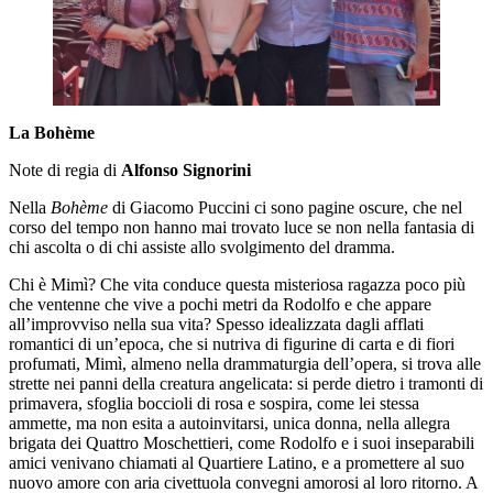
La
Bohème
Note di regia di
Alfonso Signorini
Nella
Bohème
di Giacomo Puccini ci sono pagine oscure, che nel
corso del tempo non hanno mai trovato luce se non nella fantasia di
chi ascolta o di chi assiste allo svolgimento del dramma.
Chi è Mimì? Che vita conduce questa misteriosa ragazza poco più
che ventenne che vive a pochi metri da Rodolfo e che appare
all’improvviso nella sua vita? Spesso idealizzata dagli afflati
romantici di un’epoca, che si nutriva di figurine di carta e di fiori
profumati, Mimì, almeno nella drammaturgia dell’opera, si trova alle
strette nei panni della creatura angelicata: si perde dietro i tramonti di
primavera, sfoglia boccioli di rosa e sospira, come lei stessa
ammette, ma non esita a autoinvitarsi, unica donna, nella allegra
brigata dei Quattro Moschettieri, come Rodolfo e i suoi inseparabili
amici venivano chiamati al Quartiere Latino, e a promettere al suo
nuovo amore con aria civettuola convegni amorosi al loro ritorno. A