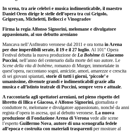
In scena, tra arie celebri e musica indimenticabile, il maestro
Daniel Oren dirige le stelle dell’opera tra cui Grigolo,
Grigoryan, Micheletti, Bellocci e Vinogradov
Firma la regia Alfonso Signorini, melomane e divulgatore
appassionato, al suo debutto areniano
Mancava nell’Anfiteatro veronese dal 2011 e ora torna
in Arena
per due imperdibili serate, il
19 e il 27 luglio
. Al 101° Opera
Festival debutta la nuova produzione de
La Bohème
di
Giacomo
Puccini
, nell’anno del centenario dalla morte del suo autore. Le
Scene della vita di bohème
, romanzo di Murger, immortalate in
quest’opera, raccontano sogni, amicizie, amori, amarezze e crescita
di sei giovani spiantati,
storie di tutti i giorni, ‘piccole’ e
umanissime, divenute grandi e indimenticabili grazie alla
musica e all’istinto teatrale di Puccini, sempre vero e attuale
.
A raccontarla agli spettatori areniani, nel pieno rispetto del
libretto di Illica e Giacosa, è Alfonso Signorini,
giornalista e
conduttore tv, melomane e divulgatore appassionato, nonché da anni
regista d’opera in ascesa, qui al debutto veronese.
La nuova
produzione di Fondazione Arena di Verona
vede alle scene
l’esperto
Guillermo Nova
,
autore di una scenografia fedele
all’epoca e costruita con materiali trasparenti
per mostrare al