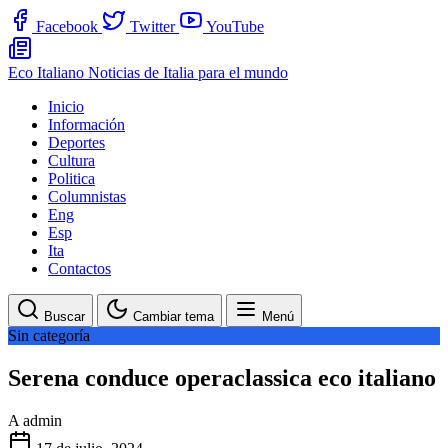
Facebook
Twitter
YouTube
Eco Italiano
Noticias de Italia para el mundo
Inicio
Información
Deportes
Cultura
Politica
Columnistas
Eng
Esp
Ita
Contactos
Buscar
Cambiar tema
Menú
Sin categoría
Serena conduce operaclassica eco italiano
A
admin