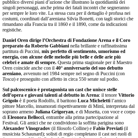
pubblico diversi piani d’azione che illustrano la quotidianità dei
singoli personaggi, anche prima dei fatali incontri che segneranno
per sempre le loro vite. La stessa cura per il dettaglio è profusa nei
costumi, coordinati dall’areniana Silvia Bonetti, con tagli storici che
rimandano alla Francia tra il 1860 e il 1890, come da indicazioni
registiche.
Daniel Oren dirige l’Orchestra di Fondazione Arena
e il Coro
preparato da Roberto Gabbiani
nella brillante e raffinatissima
partitura di Puccini,
mix perfetto di sentimento, umorismo ed
energia, con alcune delle melodie più belle e delle arie più
celebri e amate di sempre.
Questa prima stagionale per il Maestro
Oren coincide anche con il
40° anniversario del suo debutto
areniano
, avvenuto nel 1984 sempre nel segno di Puccini (con
Tosca
) e proseguito con affetto in circa 550 serate sul podio.
Sul palcoscenico è protagonista un cast che unisce stelle
dell’opera e giovani talenti al debutto in Arena
: il tenore
Vittorio
Grigolo
è il poeta Rodolfo, il baritono
Luca Micheletti
l’amico
pittore Marcello, innamorati rispettivamente di Mimì, interpretata dal
soprano armeno
Juliana Grigoryan
, e di Musetta, con voce e corpo
di
Eleonora Bellocci
, entrambe alla prima partecipazione al
Festival. Gli amici che ne condividono la soffitta parigina sono
Alexander Vinogradov
(il filosofo Colline) e
Fabio Previati
(il
musicista Schaunard); solisti di regio completano il cast nei ruoli di