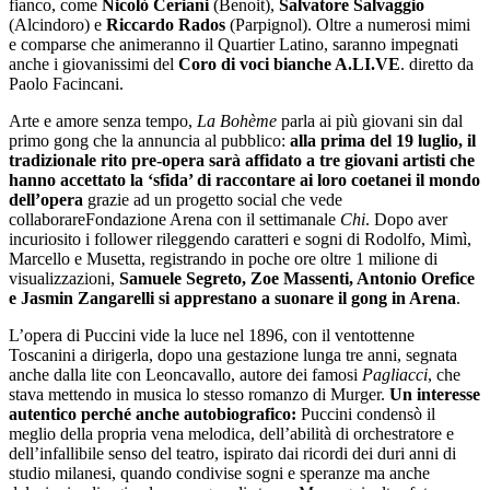
fianco, come
Nicolò Ceriani
(Benoit),
Salvatore Salvaggio
(Alcindoro) e
Riccardo Rados
(Parpignol). Oltre a numerosi mimi
e comparse che animeranno il Quartier Latino, saranno impegnati
anche i giovanissimi del
Coro di voci bianche A.LI.VE
. diretto da
Paolo Facincani.
Arte e amore senza tempo,
La Bohème
parla ai più giovani sin dal
primo gong che la annuncia al pubblico:
alla prima del 19 luglio, il
tradizionale rito pre-opera sarà affidato a tre giovani artisti che
hanno accettato la ‘sfida’ di raccontare ai loro coetanei il mondo
dell’opera
grazie ad un progetto social che vede
collaborareFondazione Arena con il settimanale
Chi
. Dopo aver
incuriosito i follower rileggendo caratteri e sogni di Rodolfo, Mimì,
Marcello e Musetta, registrando in poche ore oltre 1 milione di
visualizzazioni,
Samuele Segreto, Zoe Massenti, Antonio Orefice
e Jasmin Zangarelli si apprestano a suonare il gong in Arena
.
L’opera di Puccini vide la luce nel 1896, con il ventottenne
Toscanini a dirigerla, dopo una gestazione lunga tre anni, segnata
anche dalla lite con Leoncavallo, autore dei famosi
Pagliacci
, che
stava mettendo in musica lo stesso romanzo di Murger.
Un interesse
autentico perché anche autobiografico:
Puccini condensò il
meglio della propria vena melodica, dell’abilità di orchestratore e
dell’infallibile senso del teatro, ispirato dai ricordi dei duri anni di
studio milanesi, quando condivise sogni e speranze ma anche