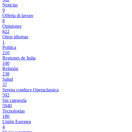
Noticias
9
Offerta di lavoro
8
Opiniones
822
Otros idiomas
1
Politica
210
Regiones de Italia
100
Religión
238
Salud
37
Serena conduce Operaclassica
592
Sin categoría
5940
Tecnologías
180
Unión Europea
4