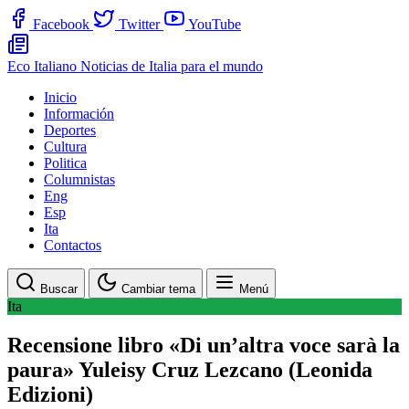
Facebook
Twitter
YouTube
Eco Italiano
Noticias de Italia para el mundo
Inicio
Información
Deportes
Cultura
Politica
Columnistas
Eng
Esp
Ita
Contactos
Buscar
Cambiar tema
Menú
Ita
Recensione libro «Di un’altra voce sarà la
paura» Yuleisy Cruz Lezcano (Leonida
Edizioni)