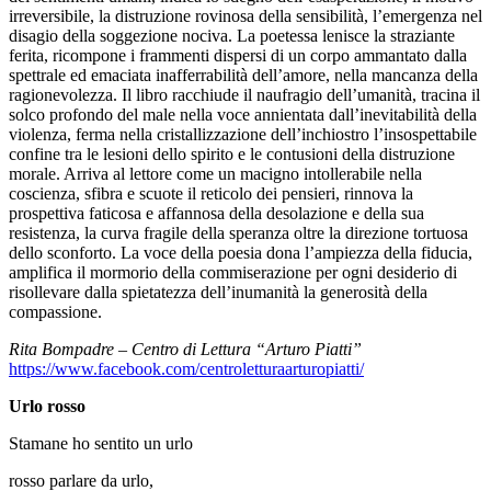
irreversibile, la distruzione rovinosa della sensibilità, l’emergenza nel
disagio della soggezione nociva. La poetessa lenisce la straziante
ferita, ricompone i frammenti dispersi di un corpo ammantato dalla
spettrale ed emaciata inafferrabilità dell’amore, nella mancanza della
ragionevolezza. Il libro racchiude il naufragio dell’umanità, tracina il
solco profondo del male nella voce annientata dall’inevitabilità della
violenza, ferma nella cristallizzazione dell’inchiostro l’insospettabile
confine tra le lesioni dello spirito e le contusioni della distruzione
morale. Arriva al lettore come un macigno intollerabile nella
coscienza, sfibra e scuote il reticolo dei pensieri, rinnova la
prospettiva faticosa e affannosa della desolazione e della sua
resistenza, la curva fragile della speranza oltre la direzione tortuosa
dello sconforto. La voce della poesia dona l’ampiezza della fiducia,
amplifica il mormorio della commiserazione per ogni desiderio di
risollevare dalla spietatezza dell’inumanità la generosità della
compassione.
Rita Bompadre – Centro di Lettura “Arturo Piatti”
https://www.facebook.com/centroletturaarturopiatti/
Urlo rosso
Stamane ho sentito un urlo
rosso parlare da urlo,