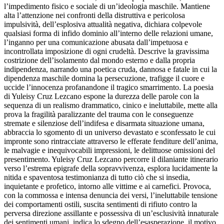
l’impedimento fisico e sociale di un’ideologia maschile. Mantiene
alta l’attenzione nei confronti della distruttiva e pericolosa
impulsività, dell’esplosiva attualità negativa, dichiara colpevole
qualsiasi forma di infido dominio all’interno delle relazioni umane,
l’inganno per una comunicazione abusata dall’impetuosa e
incontrollata imposizione di ogni crudeltà. Descrive la gravissima
costrizione dell’isolamento dal mondo esterno e dalla propria
indipendenza, narrando una poetica cruda, dannosa e fatale in cui la
dipendenza maschile domina la persecuzione, trafigge il cuore e
uccide l’innocenza profanandone il tragico smarrimento. La poesia
di Yuleisy Cruz Lezcano espone la durezza delle parole con la
sequenza di un realismo drammatico, cinico e ineluttabile, mette alla
prova la fragilità paralizzante del trauma con le conseguenze
stremate e silenziose dell’indifesa e disarmata situazione umana,
abbraccia lo sgomento di un universo devastato e sconfessato le cui
impronte sono rintracciate attraverso le efferate fenditure dell’anima,
le malvagie e inequivocabili impressioni, le delittuose omissioni del
presentimento. Yuleisy Cruz Lezcano percorre il dilaniante itinerario
verso l’estrema epigrafe della sopravvivenza, esplora lucidamente la
nitida e spaventosa testimonianza di tutto ciò che si insedia,
inquietante e profetico, intorno alle vittime e ai carnefici. Provoca,
con la commossa e intensa denuncia dei versi, l’ineluttabile tensione
dei comportamenti ostili, suscita sentimenti di rifiuto contro la
perversa direzione assillante e possessiva di un’esclusività innaturale
dei sentimenti umani, indica lo sdegno dell’esasperazione, il motivo