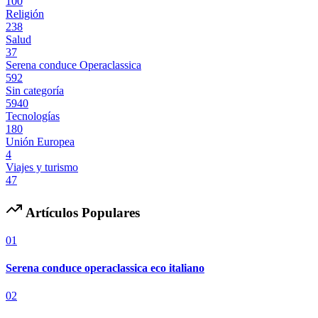
100
Religión
238
Salud
37
Serena conduce Operaclassica
592
Sin categoría
5940
Tecnologías
180
Unión Europea
4
Viajes y turismo
47
Artículos Populares
01
Serena conduce operaclassica eco italiano
02