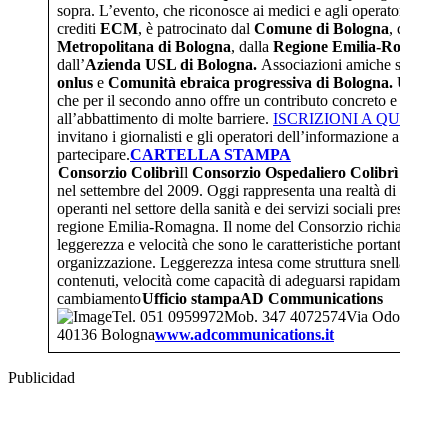
sopra. L’evento, che riconosce ai medici e agli operatori sanita
crediti
ECM
, è patrocinato dal
Comune di Bologna
, dalla
Ci
Metropolitana di Bologna
, dalla
Regione Emilia-Romagna
dall’
Azienda USL di Bologna.
Associazioni amiche sono:
Ru
onlus
e
Comunità ebraica progressiva di Bologna.
Un’inizi
che per il secondo anno offre un contributo concreto e fattivo
all’abbattimento di molte barriere.
ISCRIZIONI A QUESTO
invitano i giornalisti e gli operatori dell’informazione a
partecipare.
CARTELLA STAMPA
Consorzio Colibrì
Il
Consorzio Ospedaliero Colibrì
viene co
nel settembre del 2009. Oggi rappresenta una realtà di 23 strut
operanti nel settore della sanità e dei servizi sociali presenti ne
regione Emilia-Romagna. Il nome del Consorzio richiama l’id
leggerezza e velocità che sono le caratteristiche portanti di que
organizzazione. Leggerezza intesa come struttura snella e cost
contenuti, velocità come capacità di adeguarsi rapidamente ad
cambiamento
Ufficio stampa
AD Communications
Tel. 051 0959972Mob. 347 4072574Via Odofredo, 6
40136 Bologna
www.adcommunications.it
Publicidad