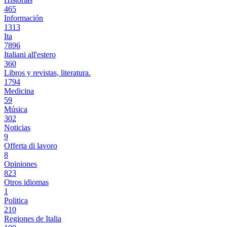
465
Información
1313
Ita
7896
Italiani all'estero
360
Libros y revistas, literatura.
1794
Medicina
59
Música
302
Noticias
9
Offerta di lavoro
8
Opiniones
823
Otros idiomas
1
Politica
210
Regiones de Italia