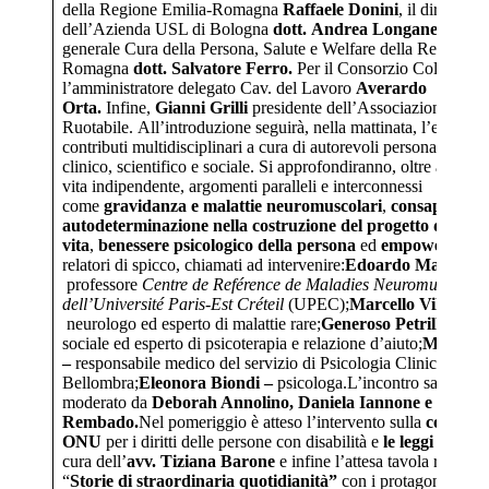
della Regione Emilia-Romagna
Raffaele Donini
, il direttore 
dell’Azienda USL di Bologna
dott.
Andrea Longanesi
e il d
generale Cura della Persona, Salute e Welfare della Regione E
Romagna
dott.
Salvatore Ferro.
Per il Consorzio Colibrì int
l’amministratore delegato Cav. del Lavoro
Averardo
Orta.
Infine,
Gianni Grilli
presidente dell’Associazione
Ruotabile. All’introduzione seguirà, nella mattinata, l’esposizi
contributi multidisciplinari a cura di autorevoli personalità del
clinico, scientifico e sociale. Si approfondiranno, oltre a sessua
vita indipendente, argomenti paralleli e interconnessi
come
gravidanza e malattie neuromuscolari
,
consapevolez
autodeterminazione nella costruzione del progetto di
vita
,
benessere psicologico della persona
ed
empowerment
relatori di spicco, chiamati ad intervenire:
Edoardo Malfatti –
professore
Centre de Reférence de Maladies Neuromusculair
dell’Université Paris-Est Créteil
(UPEC);
Marcello Villanova
neurologo ed esperto di malattie rare;
Generoso Petrillo –
ass
sociale ed esperto di psicoterapia e relazione d’aiuto;
Marina F
–
responsabile medico del servizio di Psicologia Clinica di Vil
Bellombra;
Eleonora Biondi –
psicologa.L’incontro sarà intro
moderato da
Deborah Annolino, Daniela Iannone e Luca
Rembado.
Nel pomeriggio è atteso l’intervento sulla
convenz
ONU
per i diritti delle persone con disabilità e
le leggi dello s
cura dell’
avv.
Tiziana Barone
e infine l’attesa tavola rotonda
“
Storie di straordinaria quotidianità”
con i protagonisti di 