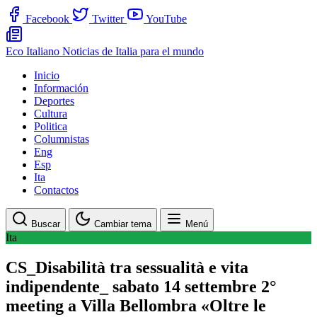
Facebook
Twitter
YouTube
Eco Italiano
Noticias de Italia para el mundo
Inicio
Información
Deportes
Cultura
Politica
Columnistas
Eng
Esp
Ita
Contactos
Buscar
Cambiar tema
Menú
Ita
CS_Disabilità tra sessualità e vita
indipendente_ sabato 14 settembre 2°
meeting a Villa Bellombra «Oltre le