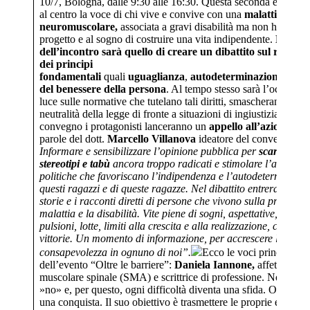
10/7, Bologna, dalle 9:30 alle 16:30. Questa seconda edizione
al centro la voce di chi vive e convive con una
malattia rara
neuromuscolare,
associata a gravi disabilità ma non ha rinunc
progetto e al sogno di costruire una vita indipendente.
L’obiet
dell’incontro sarà quello di creare un dibattito sul ricono
dei principi
fondamentali
quali
uguaglianza
,
autodeterminazione
e
pro
del benessere della persona
. Al tempo stesso sarà l’occasione
luce sulle normative che tutelano tali diritti, smascherando la 
neutralità della legge di fronte a situazioni di ingiustizia. Dalla
convegno i protagonisti lanceranno un
appello all’azione
. Qu
parole del dott.
Marcello Villanova
ideatore del convegno:
“V
Informare e sensibilizzare l’opinione pubblica per
scardinare
stereotipi e tabù
ancora troppo radicati e stimolare l’adozione
politiche che favoriscano l’indipendenza e l’autodeterminazio
questi ragazzi e di queste ragazze. Nel dibattito entreranno in
storie e i racconti diretti di persone che vivono sulla propria p
malattia e la disabilità. Vite piene di sogni, aspettative, sentim
pulsioni, lotte, limiti alla crescita e alla realizzazione, cadute, r
vittorie. Un momento di informazione, per accrescere la
consapevolezza in ognuno di noi”.
Ecco le voci principali
dell’evento “Oltre le barriere”:
Daniela Iannone,
affetta da at
muscolare spinale (SMA) e scrittrice di professione. Non le pi
»no» e, per questo, ogni difficoltà diventa una sfida. Ogni tra
una conquista. Il suo obiettivo è trasmettere le proprie esperie