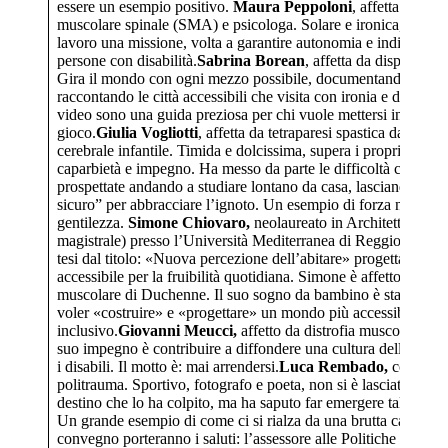
essere un esempio positivo.
Maura Peppoloni
, affetta da atro
muscolare spinale (SMA) e psicologa. Solare e ironica, ha fatt
lavoro una missione, volta a garantire autonomia e indipenden
persone con disabilità.
Sabrina Borean
, affetta da displasia di
Gira il mondo con ogni mezzo possibile, documentandolo su 
raccontando le città accessibili che visita con ironia e delicatez
video sono una guida preziosa per chi vuole mettersi in viaggi
gioco.
Giulia Vogliotti
, affetta da tetraparesi spastica da paralis
cerebrale infantile. Timida e dolcissima, supera i propri limiti 
caparbietà e impegno. Ha messo da parte le difficoltà che le 
prospettate andando a studiare lontano da casa, lasciando il “p
sicuro” per abbracciare l’ignoto. Un esempio di forza nella
gentilezza.
Simone Chiovaro,
neolaureato in Architettura (L
magistrale) presso l’Università Mediterranea di Reggio Calabr
tesi dal titolo: «Nuova percezione dell’abitare» progettazione
accessibile per la fruibilità quotidiana. Simone è affetto da dist
muscolare di Duchenne. Il suo sogno da bambino è stato quell
voler «costruire» e «progettare» un mondo più accessibile e
inclusivo.
Giovanni Meucci,
affetto da distrofia muscolare di 
suo impegno è contribuire a diffondere una cultura dell’auton
i disabili. Il motto è: mai arrendersi.
Luca Rembado,
colpito d
politrauma. Sportivo, fotografo e poeta, non si è lasciato indur
destino che lo ha colpito, ma ha saputo far emergere talenti e p
Un grande esempio di come ci si rialza da una brutta caduta.A
convegno porteranno i saluti: l’assessore alle Politiche per la S