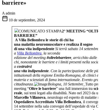
barriere»
A
admin
10 de septiembre, 2024
COMUNICATO STAMPA
2° MEETING “OLTRE LE
BARRIERE”
A Villa Bellombra le storie di chi ha
una malattia neuromuscolare e realizza il sogno
di una vita indipendente
Si terrà sabato 14 settembre dalle 
a
Villa Bellombra
,
la seconda
edizione del meeting
#oltrelebarriere
, arricchito dalle testimo
chi, nonostante le barriere e i limiti presenti nella società, è ri
a
costruirsi
una vita indipendente
. Con la partecipazione delle più alte c
istituzionali della regione Emilia-Romagna, di clinici esperti d
materia e scienziati di fama internazionale. Evento gratuito a
cittadinanza.
Bologna, 10 Settembre
_Tutto pronto per
meeting “
Oltre le barriere
” una full immersion tra
scienza
e
reale
, sui temi legati alla disabilità. Nato nel 2023 da un’idea
Marcello Villanova
, neurologo ed esperto di malattie rare de
Ospedaliero Accreditato Villa Bellombra
, il convegno si te
14 settembre nella sala convegni dell’ospedale di via Castelde