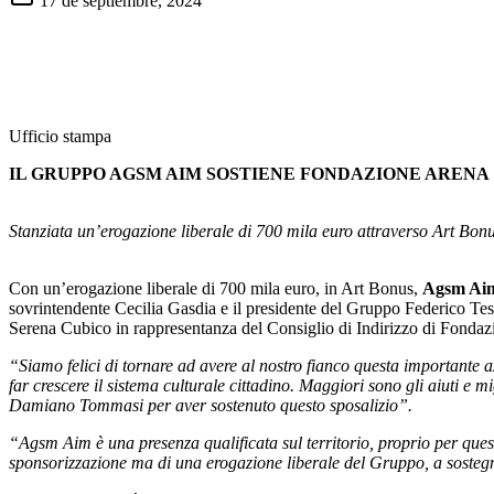
17 de septiembre, 2024
Ufficio stampa 1
IL GRUPPO AGSM AIM SOSTIENE FONDAZIONE ARENA
Stanziata un’erogazione liberale di 700 mila euro attraverso Art Bon
Con un’erogazione liberale di 700 mila euro, in Art Bonus,
Agsm Aim 
sovrintendente Cecilia Gasdia e il presidente del Gruppo Federico Test
Serena Cubico in rappresentanza del Consiglio di Indirizzo di Fonda
“Siamo felici di tornare ad avere al nostro fianco questa importante a
far crescere il sistema culturale cittadino. Maggiori sono gli aiuti e m
Damiano Tommasi per aver sostenuto questo sposalizio”.
“Agsm Aim è una presenza qualificata sul territorio, proprio per quest
sponsorizzazione ma di una erogazione liberale del Gruppo, a sostegn