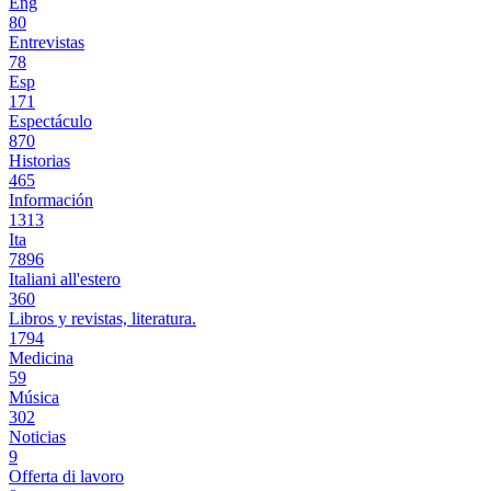
Eng
80
Entrevistas
78
Esp
171
Espectáculo
870
Historias
465
Información
1313
Ita
7896
Italiani all'estero
360
Libros y revistas, literatura.
1794
Medicina
59
Música
302
Noticias
9
Offerta di lavoro