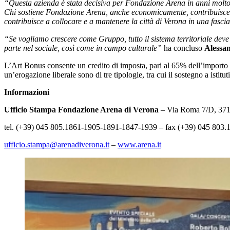
“Questa azienda è stata decisiva per Fondazione Arena in anni molto d
Chi sostiene Fondazione Arena, anche economicamente, contribuisce alla
contribuisce a collocare e a mantenere la città di Verona in una fascia
“Se vogliamo crescere come Gruppo, tutto il sistema territoriale deve 
parte nel sociale, così come in campo culturale”
ha concluso
Alessa
L’Art Bonus consente un credito di imposta, pari al 65% dell’importo do
un’erogazione liberale sono di tre tipologie, tra cui il sostegno a istitut
Informazioni
Ufficio Stampa Fondazione Arena di Verona
– Via Roma 7/D, 37
tel. (+39) 045 805.1861-1905-1891-1847-1939 – fax (+39) 045 803.
ufficio.stampa@arenadiverona.it
–
www.arena.it