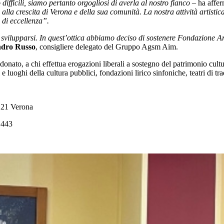
ifficili, siamo pertanto orgogliosi di averla al nostro fianco
– ha affe
 crescita di Verona e della sua comunità. La nostra attività artistica, i
 di eccellenza”.
svilupparsi. In quest’ottica abbiamo deciso di sostenere Fondazione Are
ndro Russo
, consigliere delegato del Gruppo Agsm Aim.
nato, a chi effettua erogazioni liberali a sostegno del patrimonio cultu
i e luoghi della cultura pubblici, fondazioni lirico sinfoniche, teatri di t
121 Verona
1443