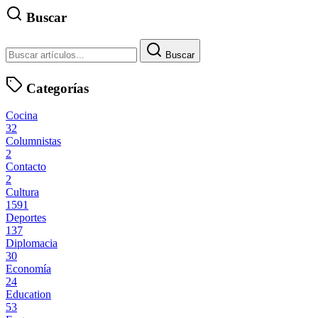
Buscar
Buscar
Categorías
Cocina
32
Columnistas
2
Contacto
2
Cultura
1591
Deportes
137
Diplomacia
30
Economía
24
Education
53