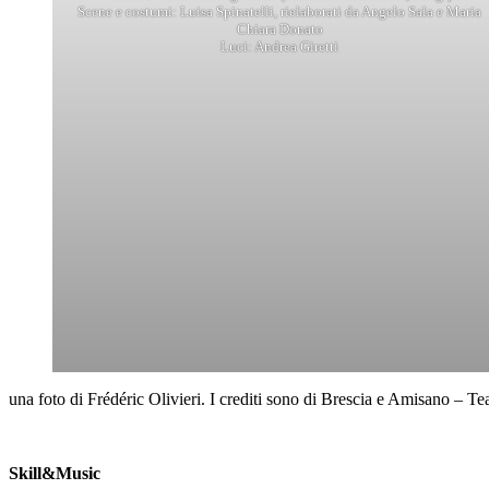
Scene e costumi: Luisa Spinatelli, rielaborati da Angelo Sala e Maria
Chiara Donato
Luci: Andrea Giretti
una foto di Frédéric Olivieri. I crediti sono di Brescia e Amisano – Tea
Skill&Music