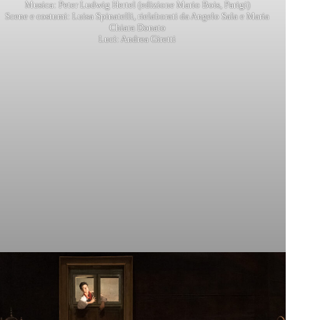
Musica: Peter Ludwig Hertel (edizione Mario Bois, Parigi)
Scene e costumi: Luisa Spinatelli, rielaborati da Angelo Sala e Maria
Chiara Donato
Luci: Andrea Giretti