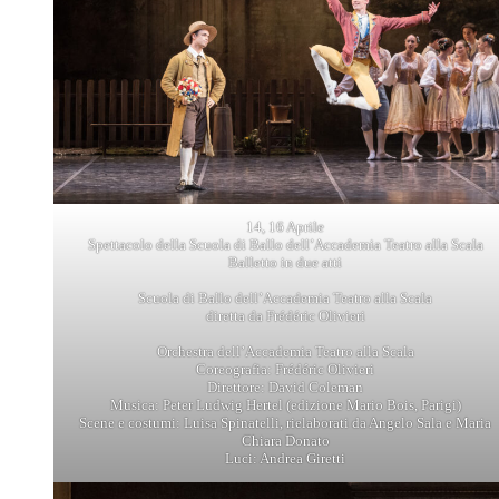
14, 16 Aprile
Spettacolo della Scuola di Ballo dell’Accademia Teatro alla Scala
Balletto in due atti
Scuola di Ballo dell’Accademia Teatro alla Scala
diretta da Frédéric Olivieri
Orchestra dell’Accademia Teatro alla Scala
Coreografia: Frédéric Olivieri
Direttore: David Coleman
Musica: Peter Ludwig Hertel (edizione Mario Bois, Parigi)
Scene e costumi: Luisa Spinatelli, rielaborati da Angelo Sala e Maria
Chiara Donato
Luci: Andrea Giretti