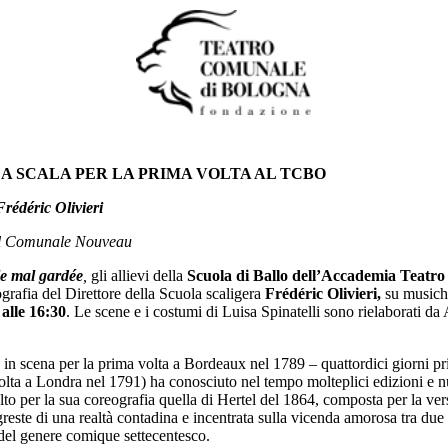
A SCALA PER LA PRIMA VOLTA AL TCBO
Frédéric Olivieri
 al Comunale Nouveau
le mal gardée
,
gli allievi della
Scuola di Ballo dell’Accademia Teatro 
ografia del Direttore della Scuola scaligera
Frédéric Olivieri,
su musich
alle 16:30
. Le scene e i costumi di Luisa Spinatelli sono rielaborati d
 in scena per la prima volta a Bordeaux nel 1789 – quattordici giorni pri
volta a Londra nel 1791) ha conosciuto nel tempo molteplici edizioni e 
celto per la sua coreografia quella di Hertel del 1864, composta per la v
reste di una realtà contadina e incentrata sulla vicenda amorosa tra due 
del genere comique settecentesco.