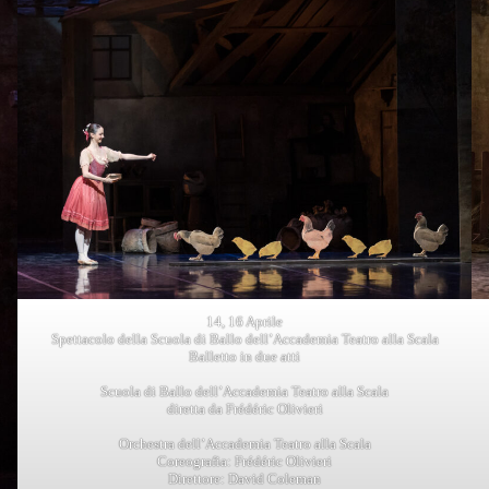
14, 16 Aprile
Spettacolo della Scuola di Ballo dell’Accademia Teatro alla Scala
Balletto in due atti
Scuola di Ballo dell’Accademia Teatro alla Scala
diretta da Frédéric Olivieri
Orchestra dell’Accademia Teatro alla Scala
Coreografia: Frédéric Olivieri
Direttore: David Coleman