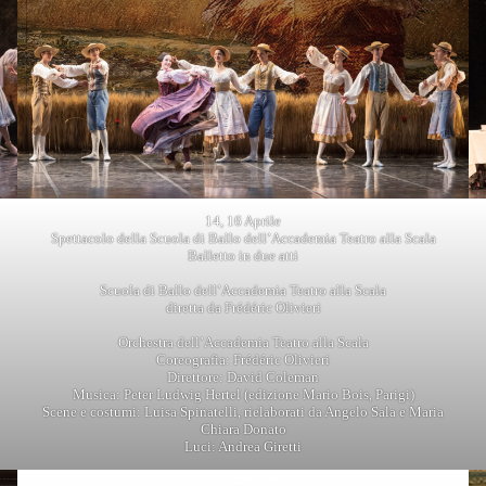
14, 16 Aprile
Spettacolo della Scuola di Ballo dell’Accademia Teatro alla Scala
Balletto in due atti
Scuola di Ballo dell’Accademia Teatro alla Scala
diretta da Frédéric Olivieri
Orchestra dell’Accademia Teatro alla Scala
Coreografia: Frédéric Olivieri
Direttore: David Coleman
Musica: Peter Ludwig Hertel (edizione Mario Bois, Parigi)
Scene e costumi: Luisa Spinatelli, rielaborati da Angelo Sala e Maria
Chiara Donato
Luci: Andrea Giretti