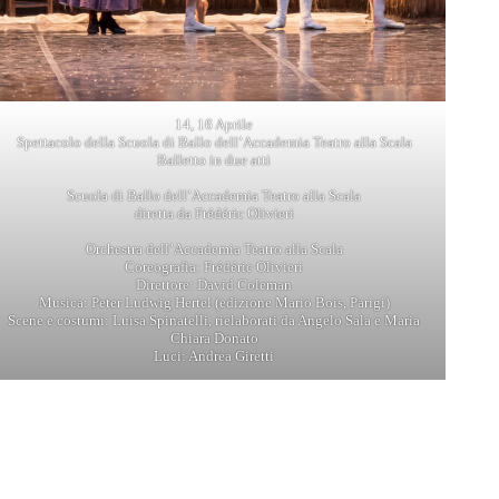
14, 16 Aprile
Spettacolo della Scuola di Ballo dell’Accademia Teatro alla Scala
Balletto in due atti
Scuola di Ballo dell’Accademia Teatro alla Scala
diretta da Frédéric Olivieri
Orchestra dell’Accademia Teatro alla Scala
Coreografia: Frédéric Olivieri
Direttore: David Coleman
Musica: Peter Ludwig Hertel (edizione Mario Bois, Parigi)
Scene e costumi: Luisa Spinatelli, rielaborati da Angelo Sala e Maria
Chiara Donato
Luci: Andrea Giretti