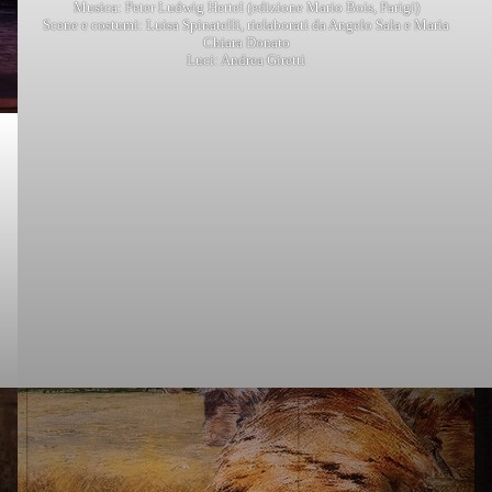
Musica: Peter Ludwig Hertel (edizione Mario Bois, Parigi)
Scene e costumi: Luisa Spinatelli, rielaborati da Angelo Sala e Maria
Chiara Donato
Luci: Andrea Giretti