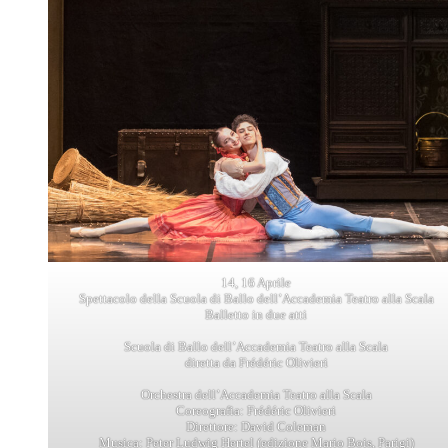
14, 16 Aprile
Spettacolo della Scuola di Ballo dell’Accademia Teatro alla Scala
Balletto in due atti
Scuola di Ballo dell’Accademia Teatro alla Scala
diretta da Frédéric Olivieri
Orchestra dell’Accademia Teatro alla Scala
Coreografia: Frédéric Olivieri
Direttore: David Coleman
Musica: Peter Ludwig Hertel (edizione Mario Bois, Parigi)