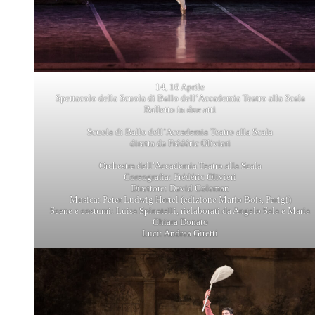
14, 16 Aprile
Spettacolo della Scuola di Ballo dell’Accademia Teatro alla Scala
Balletto in due atti
Scuola di Ballo dell’Accademia Teatro alla Scala
diretta da Frédéric Olivieri
Orchestra dell’Accademia Teatro alla Scala
Coreografia: Frédéric Olivieri
Direttore: David Coleman
Musica: Peter Ludwig Hertel (edizione Mario Bois, Parigi)
Scene e costumi: Luisa Spinatelli, rielaborati da Angelo Sala e Maria
Chiara Donato
Luci: Andrea Giretti