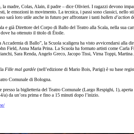
 la madre, Colas, Alain, il padre – dice Olivieri. I ragazzi devono impar
esti, le emozioni in movimento. La tecnica, i passi sono classici, nello
o sarà loro utile anche in futuro per affrontare i tanti
ballets d’action
de
e già Direttore del Corpo di Ballo del Teatro alla Scala, nella sua carrie
ove ha ottenuto il titolo di Étoile.
ademia di Ballo”, la Scuola scaligera ha visto avvicendarsi alla direzi
hn Field, Anna Maria Prina. La Scuola ha formato artisti come Carla Fr
nchi, Sara Renda, Angelo Greco, Jacopo Tissi, Virna Toppi, Martina Ar
lla
Fille mal gardée
(nell’edizione di Mario Bois, Parigi) è su base regist
Teatro Comunale di Bologna.
e presso la biglietteria del Teatro Comunale (Largo Respighi, 1), aperta da
/a) da un’ora prima e fino a 15 minuti dopo l’inizio.
ee/