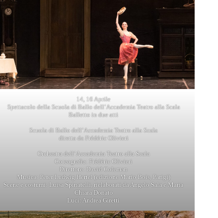
14, 16 Aprile
Spettacolo della Scuola di Ballo dell’Accademia Teatro alla Scala
Balletto in due atti
Scuola di Ballo dell’Accademia Teatro alla Scala
diretta da Frédéric Olivieri
Orchestra dell’Accademia Teatro alla Scala
Coreografia: Frédéric Olivieri
Direttore: David Coleman
Musica: Peter Ludwig Hertel (edizione Mario Bois, Parigi)
Scene e costumi: Luisa Spinatelli, rielaborati da Angelo Sala e Maria
Chiara Donato
Luci: Andrea Giretti