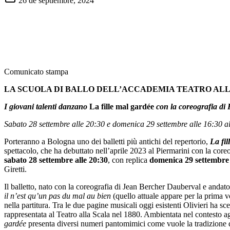
26 de septiembre, 2024
Comunicato stampa
LA SCUOLA DI BALLO DELL’ACCADEMIA TEATRO ALL
I giovani talenti danzano
La fille mal gardée
con la coreografia di 
Sabato 28 settembre alle 20:30 e domenica 29 settembre alle 16:30
Porteranno a Bologna uno dei balletti più antichi del repertorio,
La fil
spettacolo, che ha debuttato nell’aprile 2023 al Piermarini con la core
sabato 28 settembre alle 20:30
, con replica
domenica 29 settembre 
Giretti.
Il balletto, nato con la coreografia di Jean Bercher Dauberval e andato
il n’est qu’un pas du mal au bien
(quello attuale appare per la prima 
nella partitura. Tra le due pagine musicali oggi esistenti Olivieri ha s
rappresentata al Teatro alla Scala nel 1880. Ambientata nel contesto ag
gardée
presenta diversi numeri pantomimici come vuole la tradizione 