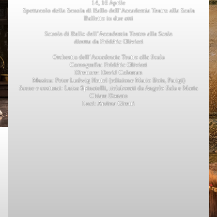
14, 16 Aprile
Spettacolo della Scuola di Ballo dell’Accademia Teatro alla Scala
Balletto in due atti
Scuola di Ballo dell’Accademia Teatro alla Scala
diretta da Frédéric Olivieri
Orchestra dell’Accademia Teatro alla Scala
Coreografia: Frédéric Olivieri
Direttore: David Coleman
Musica: Peter Ludwig Hertel (edizione Mario Bois, Parigi)
Scene e costumi: Luisa Spinatelli, rielaborati da Angelo Sala e Maria
Chiara Donato
Luci: Andrea Giretti