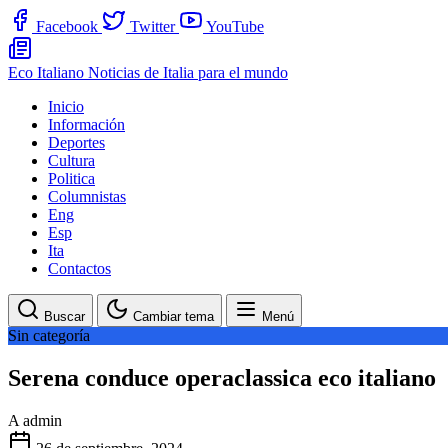
Facebook
Twitter
YouTube
Eco Italiano
Noticias de Italia para el mundo
Inicio
Información
Deportes
Cultura
Politica
Columnistas
Eng
Esp
Ita
Contactos
Buscar
Cambiar tema
Menú
Sin categoría
Serena conduce operaclassica eco italiano
A
admin