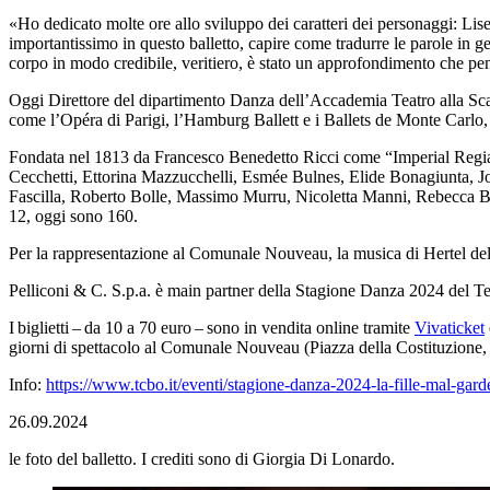
«Ho dedicato molte ore allo sviluppo dei caratteri dei personaggi: Lise,
importantissimo in questo balletto, capire come tradurre le parole in g
corpo in modo credibile, veritiero, è stato un approfondimento che pens
Oggi Direttore del dipartimento Danza dell’Accademia Teatro alla Scala 
come l’Opéra di Parigi, l’Hamburg Ballett e i Ballets de Monte Carlo, d
Fondata nel 1813 da Francesco Benedetto Ricci come “Imperial Regia Acc
Cecchetti, Ettorina Mazzucchelli, Esmée Bulnes, Elide Bonagiunta, Jo
Fascilla, Roberto Bolle, Massimo Murru, Nicoletta Manni, Rebecca Bia
12, oggi sono 160.
Per la rappresentazione al Comunale Nouveau, la musica di Hertel de
Pelliconi & C. S.p.a. è main partner della Stagione Danza 2024 del 
I biglietti – da 10 a 70 euro – sono in vendita online tramite
Vivaticket
giorni di spettacolo al Comunale Nouveau (Piazza della Costituzione, 4
Info:
https://www.tcbo.it/eventi/stagione-danza-2024-la-fille-mal-gard
26.09.2024
le foto del balletto. I crediti sono di Giorgia Di Lonardo.