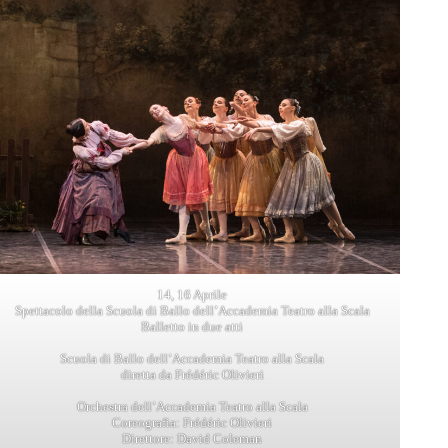
14, 16 Aprile
Spettacolo della Scuola di Ballo dell’Accademia Teatro alla Scala
Balletto in due atti
Scuola di Ballo dell’Accademia Teatro alla Scala
diretta da Frédéric Olivieri
Orchestra dell’Accademia Teatro alla Scala
Coreografia: Frédéric Olivieri
Direttore: David Coleman